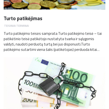
Turto patikėjimas
TEISINIAI TERMINAI
Turto patikėjimo teisės samprata Turto patikėjimo teisė – tai
patikėtinio teisė patikėtojo nustatyta tvarka ir sąlygomis
valdyti, naudoti perduotą turtą bei juo disponuoti.Turto
patikėjimo sutartimi viena šalis (patikėtojas) perduoda kitai…