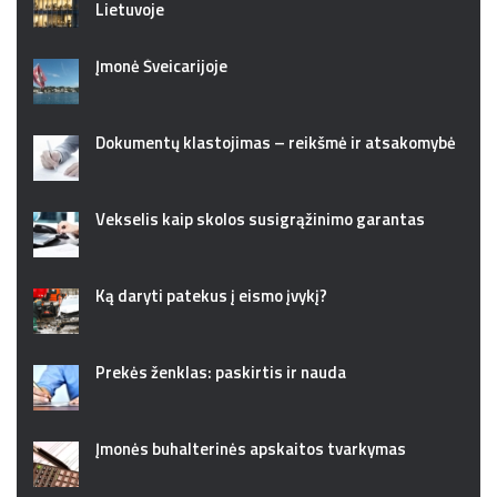
Lietuvoje
Įmonė Šveicarijoje
Dokumentų klastojimas – reikšmė ir atsakomybė
Vekselis kaip skolos susigrąžinimo garantas
Ką daryti patekus į eismo įvykį?
Prekės ženklas: paskirtis ir nauda
Įmonės buhalterinės apskaitos tvarkymas