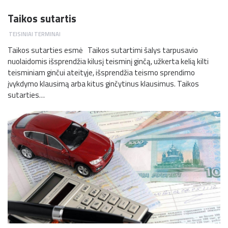
Taikos sutartis
TEISINIAI TERMINAI
Taikos sutarties esmė Taikos sutartimi šalys tarpusavio
nuolaidomis išsprendžia kilusį teisminį ginčą, užkerta kelią kilti
teisminiam ginčui ateityje, išsprendžia teismo sprendimo
įvykdymo klausimą arba kitus ginčytinus klausimus. Taikos
sutarties…