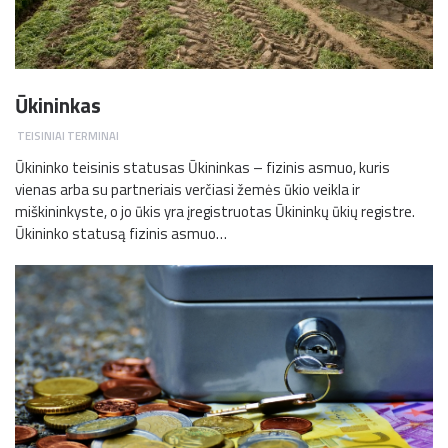
Ūkininkas
TEISINIAI TERMINAI
Ūkininko teisinis statusas Ūkininkas – fizinis asmuo, kuris
vienas arba su partneriais verčiasi žemės ūkio veikla ir
miškininkyste, o jo ūkis yra įregistruotas Ūkininkų ūkių registre.
Ūkininko statusą fizinis asmuo…