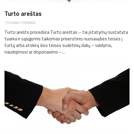
Turto areštas
TEISINIAI TERMINAI
Turto arešto procedūra Turto areštas – tai įstatymų nustatyta
tvarka ir sąlygomis taikomas priverstinis nuosavybės teisės į
turtą arba atskirą šios teisės sudėtinių dalių – valdymo,
naudojimosi ar disponavimo –…