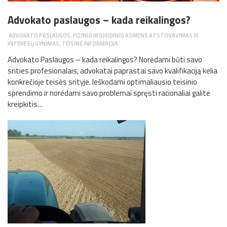
Advokato paslaugos – kada reikalingos?
ADVOKATO PASLAUGOS
,
FIZINIO IR JURIDINIO ASMENS ATSTOVAVIMAS IR
INTERESŲ GYNIMAS
,
TEISINĖ INFORMACIJA
Advokato Paslaugos – kada reikalingos? Norėdami būti savo
srities profesionalais, advokatai paprastai savo kvalifikaciją kelia
konkrečioje teisės srityje. Ieškodami optimaliausio teisinio
sprendimo ir norėdami savo problemai spręsti racionaliai galite
kreipkitis…