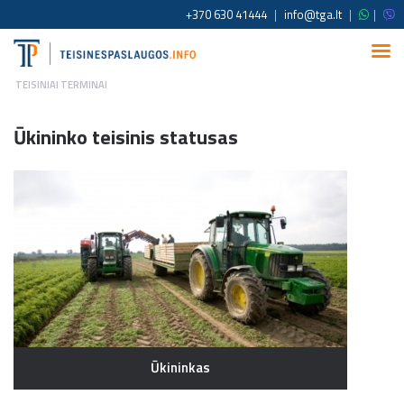
+370 630 41444
|
info@tga.lt
|
|
TEISINIAI TERMINAI
Ūkininko teisinis statusas
Ūkininkas