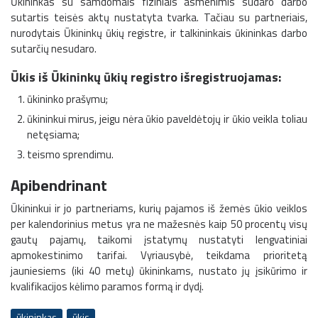
Ūkininkas su samdomais fiziniais asmenimis sudaro darbo
sutartis teisės aktų nustatyta tvarka. Tačiau su partneriais,
nurodytais Ūkininkų ūkių registre, ir talkininkais ūkininkas darbo
sutarčių nesudaro.
Ūkis iš Ūkininkų ūkių registro išregistruojamas:
ūkininko prašymu;
ūkininkui mirus, jeigu nėra ūkio paveldėtojų ir ūkio veikla toliau
netęsiama;
teismo sprendimu.
Apibendrinant
Ūkininkui ir jo partneriams, kurių pajamos iš žemės ūkio veiklos
per kalendorinius metus yra ne mažesnės kaip 50 procentų visų
gautų pajamų, taikomi įstatymų nustatyti lengvatiniai
apmokestinimo tarifai. Vyriausybė, teikdama prioritetą
jauniesiems (iki 40 metų) ūkininkams, nustato jų įsikūrimo ir
kvalifikacijos kėlimo paramos formą ir dydį.
ūkininkas
ūkis