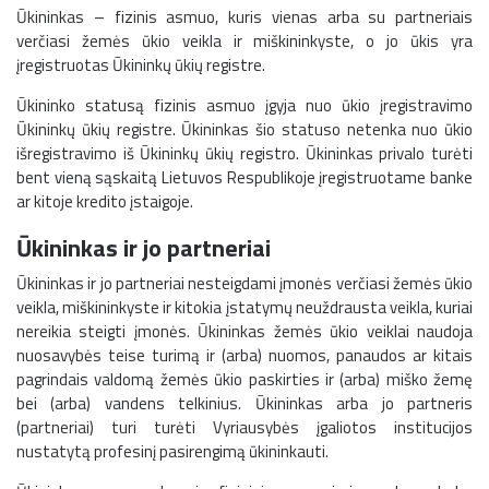
Ūkininkas – fizinis asmuo, kuris vienas arba su partneriais
verčiasi žemės ūkio veikla ir miškininkyste, o jo ūkis yra
įregistruotas Ūkininkų ūkių registre.
Ūkininko statusą fizinis asmuo įgyja nuo ūkio įregistravimo
Ūkininkų ūkių registre. Ūkininkas šio statuso netenka nuo ūkio
išregistravimo iš Ūkininkų ūkių registro. Ūkininkas privalo turėti
bent vieną sąskaitą Lietuvos Respublikoje įregistruotame banke
ar kitoje kredito įstaigoje.
Ūkininkas ir jo partneriai
Ūkininkas ir jo partneriai nesteigdami įmonės verčiasi žemės ūkio
veikla, miškininkyste ir kitokia įstatymų neuždrausta veikla, kuriai
nereikia steigti įmonės. Ūkininkas žemės ūkio veiklai naudoja
nuosavybės teise turimą ir (arba) nuomos, panaudos ar kitais
pagrindais valdomą žemės ūkio paskirties ir (arba) miško žemę
bei (arba) vandens telkinius. Ūkininkas arba jo partneris
(partneriai) turi turėti Vyriausybės įgaliotos institucijos
nustatytą profesinį pasirengimą ūkininkauti.