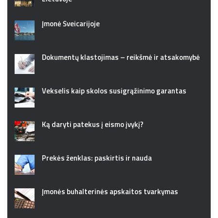
Įmonė Šveicarijoje
Dokumentų klastojimas – reikšmė ir atsakomybė
Vekselis kaip skolos susigrąžinimo garantas
Ką daryti patekus į eismo įvykį?
Prekės ženklas: paskirtis ir nauda
Įmonės buhalterinės apskaitos tvarkymas