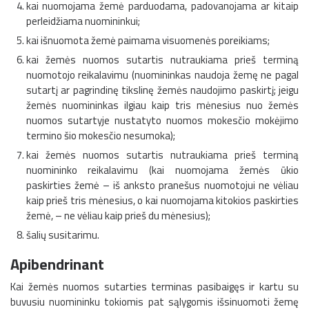
kai nuomojama žemė parduodama, padovanojama ar kitaip
perleidžiama nuomininkui;
kai išnuomota žemė paimama visuomenės poreikiams;
kai žemės nuomos sutartis nutraukiama prieš terminą
nuomotojo reikalavimu (nuomininkas naudoja žemę ne pagal
sutartį ar pagrindinę tikslinę žemės naudojimo paskirtį; jeigu
žemės nuomininkas ilgiau kaip tris mėnesius nuo žemės
nuomos sutartyje nustatyto nuomos mokesčio mokėjimo
termino šio mokesčio nesumoka);
kai žemės nuomos sutartis nutraukiama prieš terminą
nuomininko reikalavimu (kai nuomojama žemės ūkio
paskirties žemė – iš anksto pranešus nuomotojui ne vėliau
kaip prieš tris mėnesius, o kai nuomojama kitokios paskirties
žemė, – ne vėliau kaip prieš du mėnesius);
šalių susitarimu.
Apibendrinant
Kai žemės nuomos sutarties terminas pasibaigęs ir kartu su
buvusiu nuomininku tokiomis pat sąlygomis išsinuomoti žemę