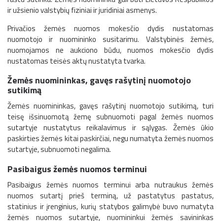
ir užsienio valstybių fiziniai ir juridiniai asmenys.
Privačios žemės nuomos mokesčio dydis nustatomas
nuomotojo ir nuomininko susitarimu. Valstybinės žemės,
nuomojamos ne aukciono būdu, nuomos mokesčio dydis
nustatomas teisės aktų nustatyta tvarka.
Žemės nuomininkas, gavęs rašytinį nuomotojo
sutikimą
Žemės nuomininkas, gavęs rašytinį nuomotojo sutikimą, turi
teisę išsinuomotą žemę subnuomoti pagal žemės nuomos
sutartyje nustatytus reikalavimus ir sąlygas. Žemės ūkio
paskirties žemės kitai paskirčiai, negu numatyta žemės nuomos
sutartyje, subnuomoti negalima.
Pasibaigus žemės nuomos terminui
Pasibaigus žemės nuomos terminui arba nutraukus žemės
nuomos sutartį prieš terminą, už pastatytus pastatus,
statinius ir įrenginius, kurių statybos galimybė buvo numatyta
žemės nuomos sutartyje, nuomininkui žemės savininkas