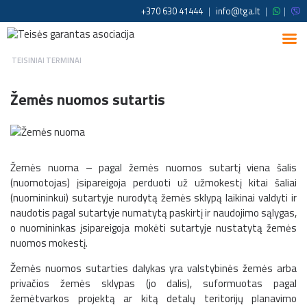
+370 630 41444
|
info@tga.lt
|
|
TEISINIAI TERMINAI
Žemės nuomos sutartis
Žemės nuoma – pagal žemės nuomos sutartį viena šalis
(nuomotojas) įsipareigoja perduoti už užmokestį kitai šaliai
(nuomininkui) sutartyje nurodytą žemės sklypą laikinai valdyti ir
naudotis pagal sutartyje numatytą paskirtį ir naudojimo sąlygas,
o nuomininkas įsipareigoja mokėti sutartyje nustatytą žemės
nuomos mokestį.
Žemės nuomos sutarties dalykas yra valstybinės žemės arba
privačios žemės sklypas (jo dalis), suformuotas pagal
žemėtvarkos projektą ar kitą detalų teritorijų planavimo