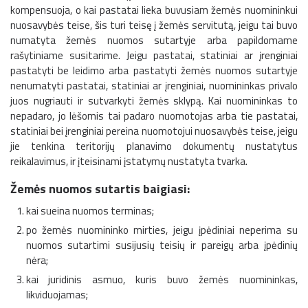
kompensuoja, o kai pastatai lieka buvusiam žemės nuomininkui
nuosavybės teise, šis turi teisę į žemės servitutą, jeigu tai buvo
numatyta žemės nuomos sutartyje arba papildomame
rašytiniame susitarime. Jeigu pastatai, statiniai ar įrenginiai
pastatyti be leidimo arba pastatyti žemės nuomos sutartyje
nenumatyti pastatai, statiniai ar įrenginiai, nuomininkas privalo
juos nugriauti ir sutvarkyti žemės sklypą. Kai nuomininkas to
nepadaro, jo lėšomis tai padaro nuomotojas arba tie pastatai,
statiniai bei įrenginiai pereina nuomotojui nuosavybės teise, jeigu
jie tenkina teritorijų planavimo dokumentų nustatytus
reikalavimus, ir įteisinami įstatymų nustatyta tvarka.
Žemės nuomos sutartis baigiasi:
kai sueina nuomos terminas;
po žemės nuomininko mirties, jeigu įpėdiniai neperima su
nuomos sutartimi susijusių teisių ir pareigų arba įpėdinių
nėra;
kai juridinis asmuo, kuris buvo žemės nuomininkas,
likviduojamas;