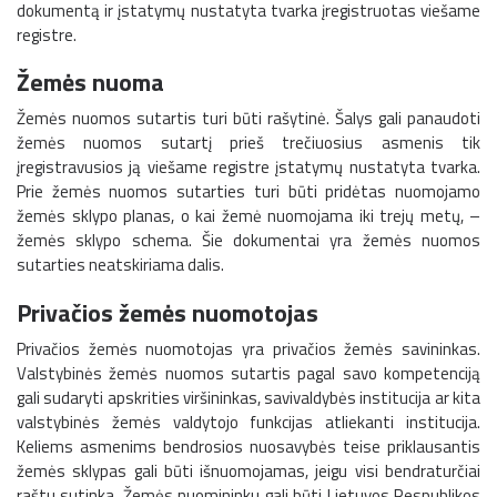
dokumentą ir įstatymų nustatyta tvarka įregistruotas viešame
registre.
Žemės nuoma
Žemės nuomos sutartis turi būti rašytinė. Šalys gali panaudoti
žemės nuomos sutartį prieš trečiuosius asmenis tik
įregistravusios ją viešame registre įstatymų nustatyta tvarka.
Prie žemės nuomos sutarties turi būti pridėtas nuomojamo
žemės sklypo planas, o kai žemė nuomojama iki trejų metų, –
žemės sklypo schema. Šie dokumentai yra žemės nuomos
sutarties neatskiriama dalis.
Privačios žemės nuomotojas
Privačios žemės nuomotojas yra privačios žemės savininkas.
Valstybinės žemės nuomos sutartis pagal savo kompetenciją
gali sudaryti apskrities viršininkas, savivaldybės institucija ar kita
valstybinės žemės valdytojo funkcijas atliekanti institucija.
Keliems asmenims bendrosios nuosavybės teise priklausantis
žemės sklypas gali būti išnuomojamas, jeigu visi bendraturčiai
raštu sutinka. Žemės nuomininku gali būti Lietuvos Respublikos