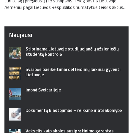
turi teisę į prieglobstį (18 straipsnis). Prieglobstis Lietuvoje.
Asmeniui pagal Lietuvos Respublikos numatytus teisės aktus…
Naujausi
Stiprinama Lietuvoje studijuojančių užsieniečių
studentų kontrolė
Svarbūs pasikeitimai dėl leidimų laikinai gyventi
Lietuvoje
Įmonė Šveicarijoje
Dokumentų klastojimas – reikšmė ir atsakomybė
Vekselis kaip skolos susigrąžinimo garantas