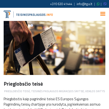
+370 630 41444
|
info@tga.lt
|
|
Prieglobsčio teisė
PRIEGLOBSČIO TEISĖ
,
TEISINĖS PASLAUGOS MIGRACIJOS SRITYJE
,
VEIKLOS SRITYS
Prieglobstis kaip pagrindinė teisė ES Europos Sąjungos
Pagrindinių teisių chartijoje yra nurodyta, jog kiekvienas asmuo