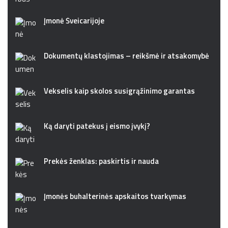
Įmonė Šveicarijoje
Dokumentų klastojimas – reikšmė ir atsakomybė
Vekselis kaip skolos susigrąžinimo garantas
Ką daryti patekus į eismo įvykį?
Prekės ženklas: paskirtis ir nauda
Įmonės buhalterinės apskaitos tvarkymas