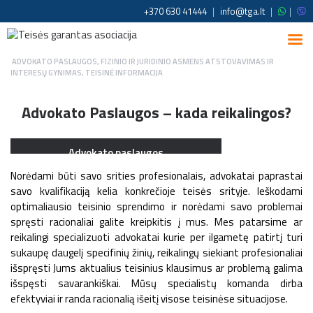
+370 630 41444
|
info@tga.lt
|
|
ADVOKATO PASLAUGOS
,
FIZINIO IR JURIDINIO ASMENS ATSTOVAVIMAS IR
INTERESŲ GYNIMAS
,
TEISINĖ INFORMACIJA
Advokato Paslaugos – kada reikalingos?
Advokato paslaugos
Norėdami būti savo srities profesionalais, advokatai paprastai
savo kvalifikaciją kelia konkrečioje teisės srityje. Ieškodami
optimaliausio teisinio sprendimo ir norėdami savo problemai
spręsti racionaliai galite kreipkitis į mus. Mes patarsime ar
reikalingi specializuoti advokatai kurie per ilgametę patirtį turi
sukaupę daugelį specifinių žinių, reikalingų siekiant profesionaliai
išspręsti Jums aktualius teisinius klausimus ar problemą galima
išspęsti savarankiškai. Mūsų specialistų komanda dirba
efektyviai ir randa racionalią išeitį visose teisinėse situacijose.