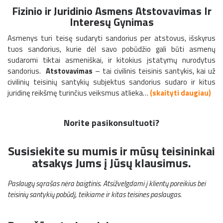
Fizinio ir Juridinio Asmens Atstovavimas Ir
Interesų Gynimas
Asmenys turi teisę sudaryti sandorius per atstovus, išskyrus
tuos sandorius, kurie dėl savo pobūdžio gali būti asmenų
sudaromi tiktai asmeniškai, ir kitokius įstatymų nurodytus
sandorius.
Atstovavimas
– tai civilinis teisinis santykis, kai už
civilinių teisinių santykių subjektus sandorius sudaro ir kitus
juridinę reikšmę turinčius veiksmus atlieka…
(skaityti daugiau)
Norite pasikonsultuoti?
Susisiekite su mumis ir mūsų teisininkai
atsakys Jums į Jūsų klausimus.
Paslaugų sąrašas nėra baigtinis. Atsižvelgdami į klientų poreikius bei
teisinių santykių pobūdį, teikiame ir kitas teisines paslaugas.