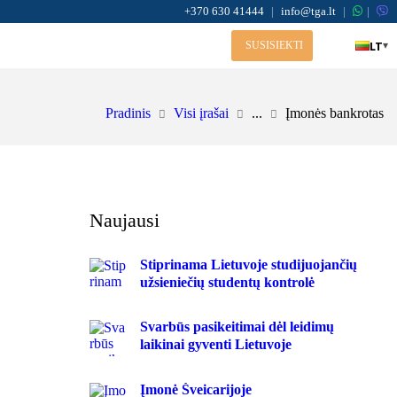
+370 630 41444
|
info@tga.lt
|
|
LT
▾
SUSISIEKTI
Pradinis
Visi įrašai
...
Įmonės bankrotas
Naujausi
Stiprinama Lietuvoje studijuojančių
užsieniečių studentų kontrolė
Svarbūs pasikeitimai dėl leidimų
laikinai gyventi Lietuvoje
Įmonė Šveicarijoje