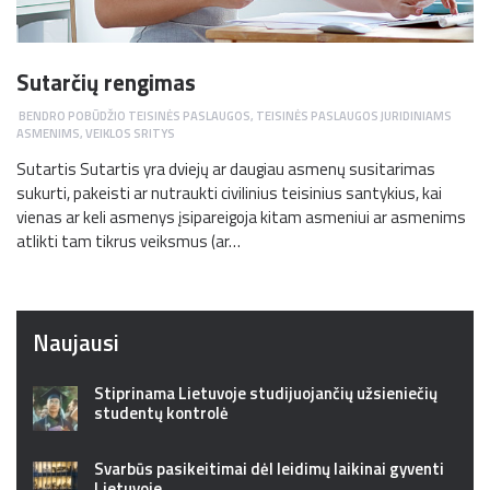
Sutarčių rengimas
BENDRO POBŪDŽIO TEISINĖS PASLAUGOS
,
TEISINĖS PASLAUGOS JURIDINIAMS
ASMENIMS
,
VEIKLOS SRITYS
Sutartis Sutartis yra dviejų ar daugiau asmenų susitarimas
sukurti, pakeisti ar nutraukti civilinius teisinius santykius, kai
vienas ar keli asmenys įsipareigoja kitam asmeniui ar asmenims
atlikti tam tikrus veiksmus (ar…
Naujausi
Stiprinama Lietuvoje studijuojančių užsieniečių
studentų kontrolė
Svarbūs pasikeitimai dėl leidimų laikinai gyventi
Lietuvoje