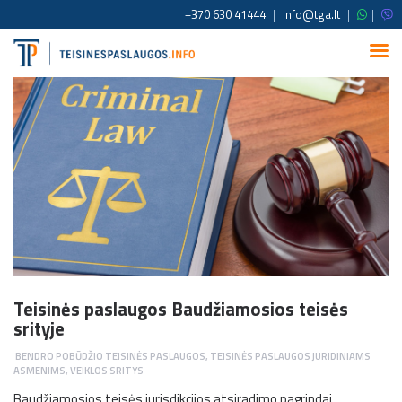
+370 630 41444
|
info@tga.lt
|
|
Teisinės paslaugos Baudžiamosios teisės
srityje
BENDRO POBŪDŽIO TEISINĖS PASLAUGOS
,
TEISINĖS PASLAUGOS JURIDINIAMS
ASMENIMS
,
VEIKLOS SRITYS
Baudžiamosios teisės jurisdikcijos atsiradimo pagrindai