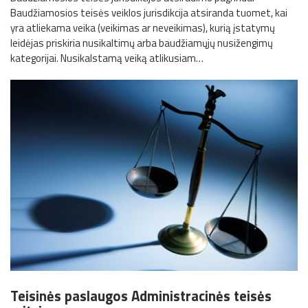
Baudžiamosios teisės veiklos jurisdikcija atsiranda tuomet, kai
yra atliekama veika (veikimas ar neveikimas), kurią įstatymų
leidėjas priskiria nusikaltimų arba baudžiamųjų nusižengimų
kategorijai. Nusikalstamą veiką atlikusiam…
Teisinės paslaugos Administracinės teisės