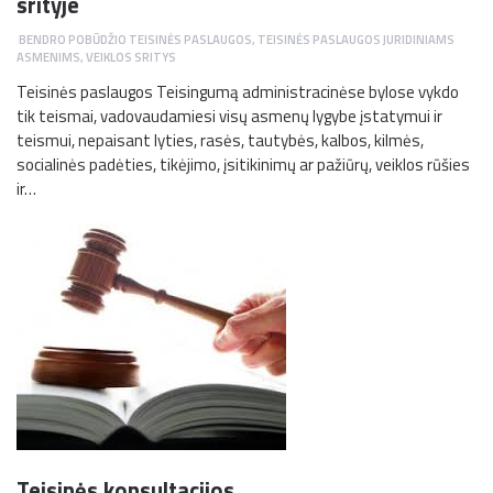
srityje
BENDRO POBŪDŽIO TEISINĖS PASLAUGOS
,
TEISINĖS PASLAUGOS JURIDINIAMS
ASMENIMS
,
VEIKLOS SRITYS
Teisinės paslaugos Teisingumą administracinėse bylose vykdo
tik teismai, vadovaudamiesi visų asmenų lygybe įstatymui ir
teismui, nepaisant lyties, rasės, tautybės, kalbos, kilmės,
socialinės padėties, tikėjimo, įsitikinimų ar pažiūrų, veiklos rūšies
ir…
Teisinės konsultacijos