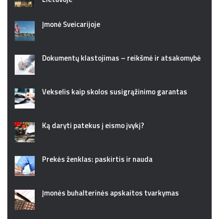
Įmonė Šveicarijoje
Dokumentų klastojimas – reikšmė ir atsakomybė
Vekselis kaip skolos susigrąžinimo garantas
Ką daryti patekus į eismo įvykį?
Prekės ženklas: paskirtis ir nauda
Įmonės buhalterinės apskaitos tvarkymas