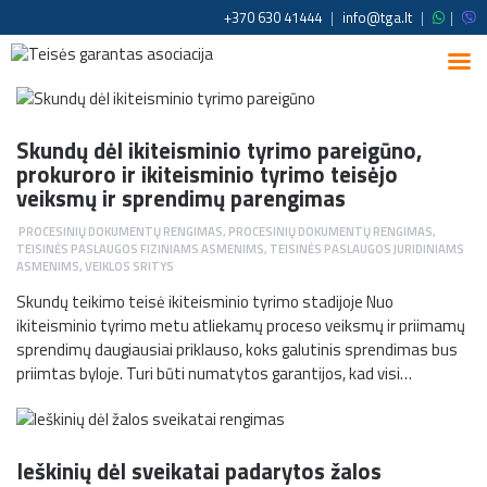
+370 630 41444
|
info@tga.lt
|
|
Skundų dėl ikiteisminio tyrimo pareigūno,
prokuroro ir ikiteisminio tyrimo teisėjo
veiksmų ir sprendimų parengimas
PROCESINIŲ DOKUMENTŲ RENGIMAS
,
PROCESINIŲ DOKUMENTŲ RENGIMAS
,
TEISINĖS PASLAUGOS FIZINIAMS ASMENIMS
,
TEISINĖS PASLAUGOS JURIDINIAMS
ASMENIMS
,
VEIKLOS SRITYS
Skundų teikimo teisė ikiteisminio tyrimo stadijoje Nuo
ikiteisminio tyrimo metu atliekamų proceso veiksmų ir priimamų
sprendimų daugiausiai priklauso, koks galutinis sprendimas bus
priimtas byloje. Turi būti numatytos garantijos, kad visi…
Ieškinių dėl sveikatai padarytos žalos