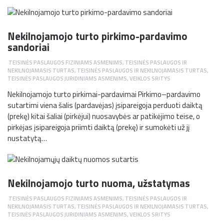
Nekilnojamojo turto pirkimo-pardavimo
sandoriai
TEISINĖS PASLAUGOS FIZINIAMS ASMENIMS
,
TEISINĖS PASLAUGOS IR
NEKILNOJAMASIS TURTAS
,
TEISINĖS PASLAUGOS IR NEKILNOJAMASIS TURTAS
,
TEISINĖS PASLAUGOS JURIDINIAMS ASMENIMS
,
VEIKLOS SRITYS
Nekilnojamojo turto pirkimai-pardavimai Pirkimo–pardavimo
sutartimi viena šalis (pardavėjas) įsipareigoja perduoti daiktą
(prekę) kitai šaliai (pirkėjui) nuosavybės ar patikėjimo teise, o
pirkėjas įsipareigoja priimti daiktą (prekę) ir sumokėti už jį
nustatytą…
Nekilnojamojo turto nuoma, užstatymas
TEISINĖS PASLAUGOS FIZINIAMS ASMENIMS
,
TEISINĖS PASLAUGOS IR
NEKILNOJAMASIS TURTAS
,
TEISINĖS PASLAUGOS IR NEKILNOJAMASIS TURTAS
,
TEISINĖS PASLAUGOS JURIDINIAMS ASMENIMS
,
VEIKLOS SRITYS