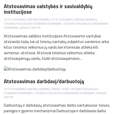
Atstovavimas valstybės ir savivaldybių
institucijose
ATSTOVAVIMAS, DERYBŲ VEDIMAS
,
ATSTOVAVIMAS, DERYBŲ VEDIMAS
,
TEISINĖS PASLAUGOS FIZINIAMS ASMENIMS
,
TEISINĖS PASLAUGOS JURIDINIAMS
ASMENIMS
,
VEIKLOS SRITYS
Atstovavimas valdžios institucijose Atstovavimo santykiai
atsiranda tada, kai už teisnių santykių subjektus sandorius arba
kitus teisinius veiksmus jų vardu bei interesais atlieka kiti
asmenys-atstovai. Atstovai teisinius veiksmus atlieka
atstovaujamųjų vardu, todėl atstovaujamasis…
Atstovavimas darbdavį/darbuotoją
ATSTOVAVIMAS, DERYBŲ VEDIMAS
,
DARBO TEISĖ
,
TEISINĖS PASLAUGOS
FIZINIAMS ASMENIMS
,
TEISINĖS PASLAUGOS JURIDINIAMS ASMENIMS
,
VEIKLOS
SRITYS
Darbuotojų ir darbdavių atstovavimas darbo santykiuose: teisės,
pareigos ir gynimo mechanizmai Darbuotojai ir darbdaviai darbo