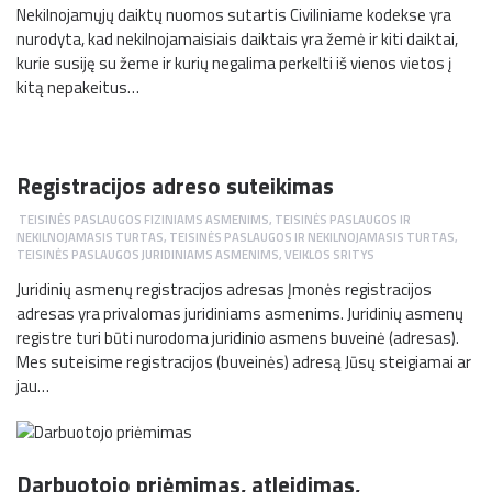
Nekilnojamųjų daiktų nuomos sutartis Civiliniame kodekse yra
nurodyta, kad nekilnojamaisiais daiktais yra žemė ir kiti daiktai,
kurie susiję su žeme ir kurių negalima perkelti iš vienos vietos į
kitą nepakeitus…
Registracijos adreso suteikimas
TEISINĖS PASLAUGOS FIZINIAMS ASMENIMS
,
TEISINĖS PASLAUGOS IR
NEKILNOJAMASIS TURTAS
,
TEISINĖS PASLAUGOS IR NEKILNOJAMASIS TURTAS
,
TEISINĖS PASLAUGOS JURIDINIAMS ASMENIMS
,
VEIKLOS SRITYS
Juridinių asmenų registracijos adresas Įmonės registracijos
adresas yra privalomas juridiniams asmenims. Juridinių asmenų
registre turi būti nurodoma juridinio asmens buveinė (adresas).
Mes suteisime registracijos (buveinės) adresą Jūsų steigiamai ar
jau…
Darbuotojo priėmimas, atleidimas,