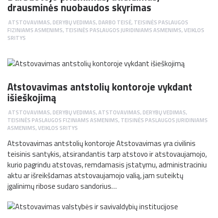
drausminės nuobaudos skyrimas
ATSTOVAVIMAS, DERYBŲ VEDIMAS
,
DARBO TEISĖ
,
TEISINĖS PASLAUGOS
FIZINIAMS ASMENIMS
,
TEISINĖS PASLAUGOS JURIDINIAMS ASMENIMS
,
VEIKLOS
SRITYS
Atstovavimas antstolių kontoroje vykdant
išieškojimą
ATSTOVAVIMAS, DERYBŲ VEDIMAS
,
ATSTOVAVIMAS, DERYBŲ VEDIMAS
,
TEISINĖS PASLAUGOS FIZINIAMS ASMENIMS
,
TEISINĖS PASLAUGOS JURIDINIAMS
ASMENIMS
,
VEIKLOS SRITYS
Atstovavimas antstolių kontoroje Atstovavimas yra civilinis
teisinis santykis, atsirandantis tarp atstovo ir atstovaujamojo,
kurio pagrindu atstovas, remdamasis įstatymu, administraciniu
aktu ar išreikšdamas atstovaujamojo valią, jam suteiktų
įgalinimų ribose sudaro sandorius…