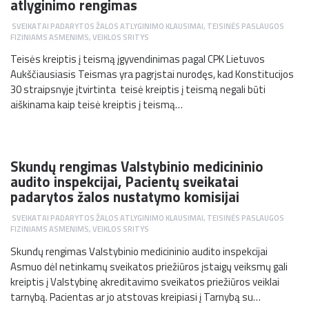
atlyginimo rengimas
SVEIKATAI PADARYTOS ŽALOS ATLYGINIMO KLAUSIMAI
,
TEISINĖS PASLAUGOS
FIZINIAMS ASMENIMS
,
VEIKLOS SRITYS
Teisės kreiptis į teismą įgyvendinimas pagal CPK Lietuvos
Aukščiausiasis Teismas yra pagrįstai nurodęs, kad Konstitucijos
30 straipsnyje įtvirtinta teisė kreiptis į teismą negali būti
aiškinama kaip teisė kreiptis į teismą…
Skundų rengimas Valstybinio medicininio
audito inspekcijai, Pacientų sveikatai
padarytos žalos nustatymo komisijai
SVEIKATAI PADARYTOS ŽALOS ATLYGINIMO KLAUSIMAI
,
TEISINĖS PASLAUGOS
FIZINIAMS ASMENIMS
,
VEIKLOS SRITYS
Skundų rengimas Valstybinio medicininio audito inspekcijai
Asmuo dėl netinkamų sveikatos priežiūros įstaigų veiksmų gali
kreiptis į Valstybinę akreditavimo sveikatos priežiūros veiklai
tarnybą. Pacientas ar jo atstovas kreipiasi į Tarnybą su…