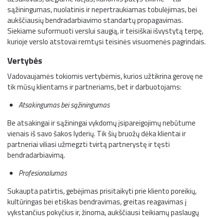
sąžiningumas, nuolatinis ir nepertraukiamas tobulėjimas, bei
aukščiausių bendradarbiavimo standartų propagavimas.
Siekiame suformuoti verslui saugią, ir teisiškai išvystytą terpę,
kurioje verslo atstovai remtųsi teisinės visuomenės pagrindais.
Vertybės
Vadovaujamės tokiomis vertybėmis, kurios užtikrina gerovę ne
tik mūsų klientams ir partneriams, bet ir darbuotojams:
Atsakingumas bei sąžiningumas
Be atsakingai ir sąžiningai vykdomų įsipareigojimų nebūtume
vienais iš savo šakos lyderių. Tik šių bruožų dėka klientai ir
partneriai viliasi užmegzti tvirtą partnerystę ir tęsti
bendradarbiavimą.
Profesionalumas
Sukaupta patirtis, gebėjimas prisitaikyti prie kliento poreikių,
kultūringas bei etiškas bendravimas, greitas reagavimas į
vykstančius pokyčius ir, žinoma, aukščiausi teikiamų paslaugų