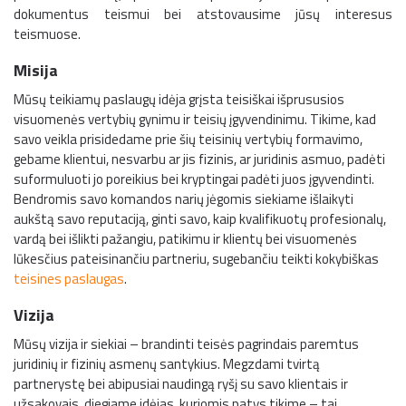
dokumentus teismui bei atstovausime jūsų interesus
teismuose.
Misija
Mūsų teikiamų paslaugų idėja grįsta teisiškai išprususios
visuomenės vertybių gynimu ir teisių įgyvendinimu. Tikime, kad
savo veikla prisidedame prie šių teisinių vertybių formavimo,
gebame klientui, nesvarbu ar jis fizinis, ar juridinis asmuo, padėti
suformuluoti jo poreikius bei kryptingai padėti juos įgyvendinti.
Bendromis savo komandos narių jėgomis siekiame išlaikyti
aukštą savo reputaciją, ginti savo, kaip kvalifikuotų profesionalų,
vardą bei išlikti pažangiu, patikimu ir klientų bei visuomenės
lūkesčius pateisinančiu partneriu, sugebančiu teikti kokybiškas
teisines paslaugas
.
Vizija
Mūsų vizija ir siekiai – brandinti teisės pagrindais paremtus
juridinių ir fizinių asmenų santykius. Megzdami tvirtą
partnerystę bei abipusiai naudingą ryšį su savo klientais ir
užsakovais, diegiame idėjas, kuriomis patys tikime – tai