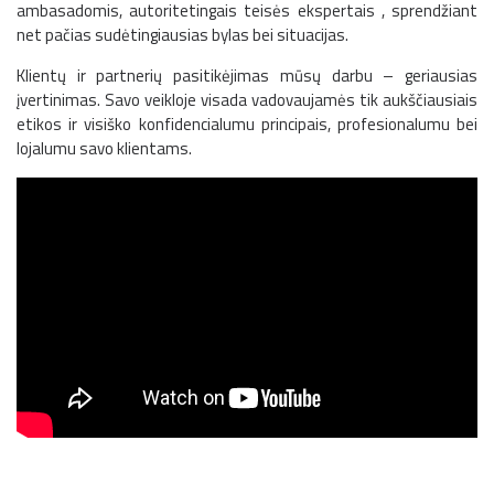
ambasadomis, autoritetingais teisės ekspertais , sprendžiant
net pačias sudėtingiausias bylas bei situacijas.
Klientų ir partnerių pasitikėjimas mūsų darbu – geriausias
įvertinimas. Savo veikloje visada vadovaujamės tik aukščiausiais
etikos ir visiško konfidencialumu principais, profesionalumu bei
lojalumu savo klientams.