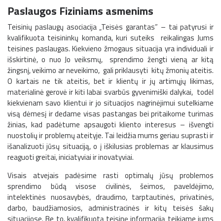
Paslaugos Fiziniams asmenims
Teisinių paslaugų asociacija „Teisės garantas” – tai patyrusi ir
kvalifikuota teisininkų komanda, kuri suteiks reikalingas Jums
teisines paslaugas. Kiekvieno žmogaus situacija yra individuali ir
išskirtinė, o nuo Jo veiksmų, sprendimo žengti vieną ar kitą
žingsnį, veikimo ar neveikimo, gali priklausyti kitų žmonių ateitis.
O kartais ne tik ateitis, bet ir klientų ir jų artimųjų likimas,
materialinė gerovė ir kiti labai svarbūs gyvenimiški dalykai, todėl
kiekvienam savo klientui ir jo situacijos nagrinėjimui sutelkiame
visą dėmesį ir dedame visas pastangas bei pritaikome turimas
žinias, kad padėtume apsaugoti kliento interesus – išvengti
nuostolių ir problemų ateityje. Tai leidžia mums geriau suprasti ir
išanalizuoti jūsų situaciją, o į iškilusias problemas ar klausimus
reaguoti greitai, iniciatyviai ir inovatyviai.
Visais atvejais padėsime rasti optimalų jūsų problemos
sprendimo būdą visose civilinės, šeimos, paveldėjimo,
intelektinės nuosavybės, draudimo, tarptautinės, privatinės,
darbo, baudžiamosios, administracinės ir kitų teisės šakų
situacijose. Be to, kvalifikuotą teisinę informaciją teikiame jums