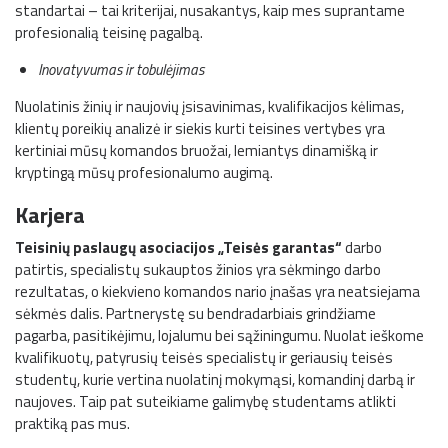
standartai – tai kriterijai, nusakantys, kaip mes suprantame
profesionalią teisinę pagalbą.
Inovatyvumas ir tobulėjimas
Nuolatinis žinių ir naujovių įsisavinimas, kvalifikacijos kėlimas,
klientų poreikių analizė ir siekis kurti teisines vertybes yra
kertiniai mūsų komandos bruožai, lemiantys dinamišką ir
kryptingą mūsų profesionalumo augimą.
Karjera
Teisinių paslaugų asociacijos „Teisės garantas“
darbo
patirtis, specialistų sukauptos žinios yra sėkmingo darbo
rezultatas, o kiekvieno komandos nario įnašas yra neatsiejama
sėkmės dalis. Partnerystę su bendradarbiais grindžiame
pagarba, pasitikėjimu, lojalumu bei sąžiningumu. Nuolat ieškome
kvalifikuotų, patyrusių teisės specialistų ir geriausių teisės
studentų, kurie vertina nuolatinį mokymąsi, komandinį darbą ir
naujoves. Taip pat suteikiame galimybę studentams atlikti
praktiką pas mus.