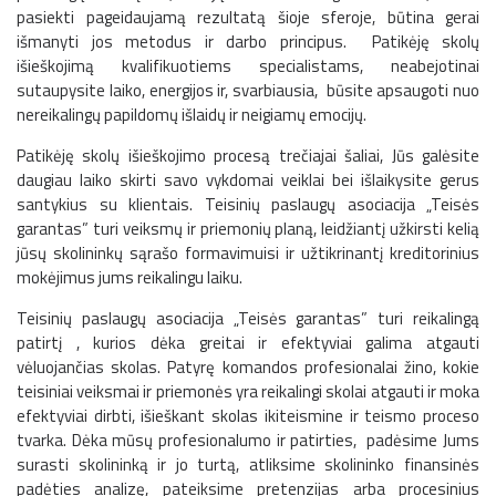
pasiekti pageidaujamą rezultatą šioje sferoje, būtina gerai
išmanyti jos metodus ir darbo principus. Patikėję skolų
išieškojimą kvalifikuotiems specialistams, neabejotinai
sutaupysite laiko, energijos ir, svarbiausia, būsite apsaugoti nuo
nereikalingų papildomų išlaidų ir neigiamų emocijų.
Patikėję skolų išieškojimo procesą trečiajai šaliai, Jūs galėsite
daugiau laiko skirti savo vykdomai veiklai bei išlaikysite gerus
santykius su klientais. Teisinių paslaugų asociacija „Teisės
garantas” turi veiksmų ir priemonių planą, leidžiantį užkirsti kelią
jūsų skolininkų sąrašo formavimuisi ir užtikrinantį kreditorinius
mokėjimus jums reikalingu laiku.
Teisinių paslaugų asociacija „Teisės garantas” turi reikalingą
patirtį , kurios dėka greitai ir efektyviai galima atgauti
vėluojančias skolas. Patyrę komandos profesionalai žino, kokie
teisiniai veiksmai ir priemonės yra reikalingi skolai atgauti ir moka
efektyviai dirbti, išieškant skolas ikiteismine ir teismo proceso
tvarka. Dėka mūsų profesionalumo ir patirties, padėsime Jums
surasti skolininką ir jo turtą, atliksime skolininko finansinės
padėties analizę, pateiksime pretenzijas arba procesinius