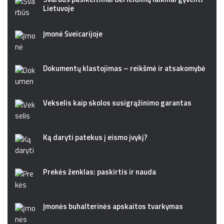
Lietuvoje
Įmonė Šveicarijoje
Dokumentų klastojimas – reikšmė ir atsakomybė
Vekselis kaip skolos susigrąžinimo garantas
Ką daryti patekus į eismo įvykį?
Prekės ženklas: paskirtis ir nauda
Įmonės buhalterinės apskaitos tvarkymas