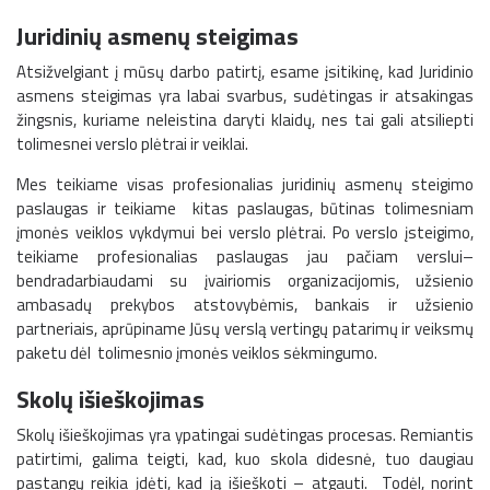
Juridinių asmenų steigimas
Atsižvelgiant į mūsų darbo patirtį, esame įsitikinę, kad Juridinio
asmens steigimas yra labai svarbus, sudėtingas ir atsakingas
žingsnis, kuriame neleistina daryti klaidų, nes tai gali atsiliepti
tolimesnei verslo plėtrai ir veiklai.
Mes teikiame visas profesionalias juridinių asmenų steigimo
paslaugas ir teikiame kitas paslaugas, būtinas tolimesniam
įmonės veiklos vykdymui bei verslo plėtrai. Po verslo įsteigimo,
teikiame profesionalias paslaugas jau pačiam verslui–
bendradarbiaudami su įvairiomis organizacijomis, užsienio
ambasadų prekybos atstovybėmis, bankais ir užsienio
partneriais, aprūpiname Jūsų verslą vertingų patarimų ir veiksmų
paketu dėl tolimesnio įmonės veiklos sėkmingumo.
Skolų išieškojimas
Skolų išieškojimas yra ypatingai sudėtingas procesas. Remiantis
patirtimi, galima teigti, kad, kuo skola didesnė, tuo daugiau
pastangų reikia įdėti, kad ją išieškoti – atgauti. Todėl, norint