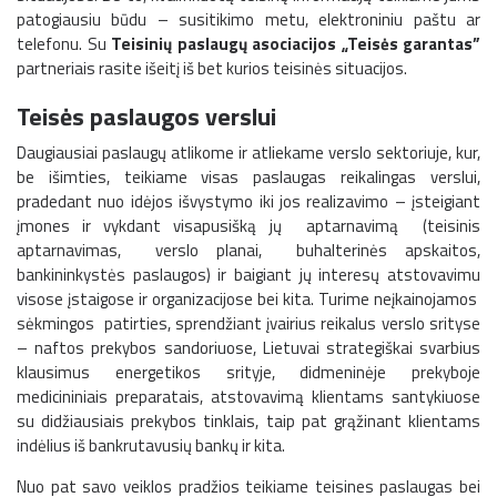
patogiausiu būdu – susitikimo metu, elektroniniu paštu ar
telefonu. Su
Teisinių paslaugų asociacijos „Teisės garantas”
partneriais rasite išeitį iš bet kurios teisinės situacijos.
Teisės paslaugos verslui
Daugiausiai paslaugų atlikome ir atliekame verslo sektoriuje, kur,
be išimties, teikiame visas paslaugas reikalingas verslui,
pradedant nuo idėjos išvystymo iki jos realizavimo – įsteigiant
įmones ir vykdant visapusišką jų aptarnavimą (teisinis
aptarnavimas, verslo planai, buhalterinės apskaitos,
bankininkystės paslaugos) ir baigiant jų interesų atstovavimu
visose įstaigose ir organizacijose bei kita. Turime neįkainojamos
sėkmingos patirties, sprendžiant įvairius reikalus verslo srityse
– naftos prekybos sandoriuose, Lietuvai strategiškai svarbius
klausimus energetikos srityje, didmeninėje prekyboje
medicininiais preparatais, atstovavimą klientams santykiuose
su didžiausiais prekybos tinklais, taip pat grąžinant klientams
indėlius iš bankrutavusių bankų ir kita.
Nuo pat savo veiklos pradžios teikiame teisines paslaugas bei