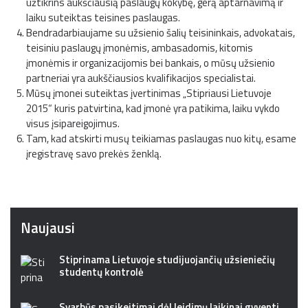
užtikrins aukščiausią paslaugų kokybę, gerą aptarnavimą ir
laiku suteiktas teisines paslaugas.
Bendradarbiaujame su užsienio šalių teisininkais, advokatais,
teisiniu paslaugų įmonėmis, ambasadomis, kitomis
įmonėmis ir organizacijomis bei bankais, o mūsų užsienio
partneriai yra aukščiausios kvalifikacijos specialistai.
Mūsų įmonei suteiktas įvertinimas „Stipriausi Lietuvoje
2015“ kuris patvirtina, kad įmonė yra patikima, laiku vykdo
visus įsipareigojimus.
Tam, kad atskirti musų teikiamas paslaugas nuo kitų, esame
įregistravę savo prekės ženklą.
Naujausi
Stiprinama Lietuvoje studijuojančių užsieniečių
studentų kontrolė
Svarbūs pasikeitimai dėl leidimų laikinai gyventi