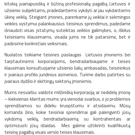
kitokią įvairiapusišką ir būtiną profesionalią pagalbą Lietuvos ir
užsienio subjektams, pradedantiems vykdyti ar jau vykdantiems
ūkinę veiklą. Steigiant įmones, parenkame jų veiklai ir sėkmingos
veiklos vystymui palankiausius teisinius sprendimus, padedame
išnaudoti visas įstatymų suteiktas veiklos galimybes, o, iškilus
teisiniams klausimams, visada jums ne tik patarsime, bet ir
padėsime konkrečiais veiksmais.
Nuolatos teikiame teisines paslaugas Lietuvos įmonėms bei
tarptautinėms korporacijoms, bendradarbiaujame ir teisės
klausimais konsultuojame užsienio šalių ambasadas, teisininkus
ir įvairaus profilio juridinius asmenius. Turime darbo patirties su
įvairaus dydžio ir skirtingų sektorių įmonėmis.
Mums nesvarbu: valdote milžinišką korporaciją ar nedidelę įmonę
– kiekvienas klientas mums yra vienodai svarbus, o jo problemos
sprendžiamos su dideliu kruopštumu ir atsidavimu. Mūsų
komanda žino, kokie teisiniai sprendimai gali palengvinti jūsų
vykdomą veiklą, bendradarbiavimą su kontrahentais ar
optimizuoti jūsų išlaidas. Mes galime užtikrinti kvalifikuotą
teisinę pagalbą visais verslo teisės klausimais.