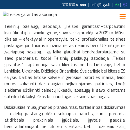
+370 630 41444
|
info@tga.lt
|
|
Teisinių paslaugų asociacija „Teisės garantas”–tarptautinė
kvalifikuotų teisininkų grupė, savo veiklą pradėjusi 2009 m. Mūsų
tikslas – efektyviai ir operatyviai teikti profesionalias teisines
paslaugas juridiniams ir fiziniams asmenims bei užtikrinti jiems
įvairiapusę pagalbą. Ilgą laiką glaudžiai bendradarbiaujame su
savo partneriais, todėl Teisinių paslaugų asociacija „Teisės
garantas” aptarnauja savo klientus ne tik Lietuvoje, bet ir
Lenkijoje, Ukrainoje, Didžiojoje Britanijoje, Šveicarijoje bei kitose ES
šalyse. Darbas kitose šalyse ir gerosios patirties mainai, leido
mums sukaupti dar daugiau neįkainojamos patirties, todėl
siekiame užtikrinti teisėtų lūkesčių apsaugą ir savo klientams
suteikti tik kokybiškas bei naudingas teisines paslaugas.
Didžiausias mūsų įmonės pranašumas, turtas ir pasididžiavimas
– didelių pastangų dėka sukaupta patirtis, kuri paremta
atidirbtais praktiniais įgūdžiais, įgytais glaudžiai
bendradarbiaujant ne tik su klientais, bet ir užsienio šalių