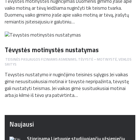
Tėvystės motinystės nuginčijimas Duomenis gimimo įraše apie
vaiko motiną ar tėvą leidžiama nuginčyti tik teismo tvarka.
Duomenų vaiko gimimo įraše apie vaiko motiną ar tėvą, įrašytų
remiantis įsiteisėjusiu ir galutiniu…
Tėvystės motinystės nustatymas
TEISINĖS PASLAUGOS FIZINIAMS ASMENIMS
,
TĖVYSTĖ – MOTINYSTĖ
,
VEIKLOS
SRITYS
Tėvystės nustatymo ir nuginčijimo teisinės sąlygos Jei vaikas
gimė nesusituokusiai motinai ir tėvystė nepripažinta, tėvystę
gali nustatyti teismas. Jei vaikas gimė susituokusiai motinai
arba jo kilmė iš tėvo yra patvirtinta…
Naujausi
Stiprinama Lietuvoje studijuojančių užsieniečių