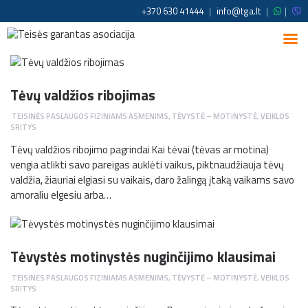
+370 630 41444
|
info@tga.lt
|
|
Tėvų valdžios ribojimas
TEISINĖS PASLAUGOS FIZINIAMS ASMENIMS
,
TĖVYSTĖ – MOTINYSTĖ
,
VEIKLOS
SRITYS
Tėvų valdžios ribojimo pagrindai Kai tėvai (tėvas ar motina)
vengia atlikti savo pareigas auklėti vaikus, piktnaudžiauja tėvų
valdžia, žiauriai elgiasi su vaikais, daro žalingą įtaką vaikams savo
amoraliu elgesiu arba…
Tėvystės motinystės nuginčijimo klausimai
TEISINĖS PASLAUGOS FIZINIAMS ASMENIMS
,
TĖVYSTĖ – MOTINYSTĖ
,
VEIKLOS
SRITYS