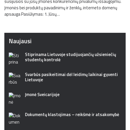
susijusios su jūsų įmonės konkurencinių privalumų išsaugojimu.
Įmonės bei produktų pavadinimų ir ženklų, interneto domenų
apsauga Pasiūlymas: 1. Jūsų…
Naujausi
Stiprinama Lietuvoje studijuojančių užsieniečių
studentų kontrolė
Svarbūs pasikeitimai dėl leidimų laikinai gyventi
Lietuvoje
Įmonė Šveicarijoje
Dokumentų klastojimas – reikšmė ir atsakomybė