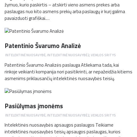
žymuo, kurio paskirtis – atskirti vieno asmens prekes arba
paslaugas nuo kito asmens prekių arba paslaugų ir kurį galima
pavaizduoti grafiškai.…
Patentinio Švarumo Analizė
INTELEKTINĖ NUOSAVYBĖ
,
INTELEKTINĖ NUOSAVYBĖ2
,
VEIKLOS SRITYS
Patentinio Švarumo Analizės paslauga Atliekama tada, kai
rinkoje veikianti kompanija nori pasitikrinti, ar nepažeidžia kitiems
asmenims priklausančių intelektinės nuosavybės teisių.
Pasiūlymas įmonėms
INTELEKTINĖ NUOSAVYBĖ
,
INTELEKTINĖ NUOSAVYBĖ2
,
VEIKLOS SRITYS
Intelektinės nuosavybės apsaugos paslaugos Teikiame
intelektinės nuosavybės teisių apsaugos paslaugas, kurios