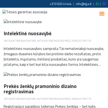
+370 630 41444
|
info@tga.lt
|
|
Intelektinė nuosavybė
INTELEKTINĖ NUOSAVYBĖ
,
INTELEKTINĖ NUOSAVYBĖ2
,
VEIKLOS SRITYS
Intelektinės nuosavybės samprata Tai nematerialioji nuosavybė,
žmogaus dvasinės kūrybos bei protinio darbo rezultatas, proto
(intelekto, mąstymo, minties) produktas, kuris yra saugomas
įstatymo, kaip ir bet kuri kita nuosavybės forma. Intelektinės…
Prekės ženklų pramoninio dizaino
registravimas
INTELEKTINĖ NUOSAVYBĖ
,
INTELEKTINĖ NUOSAVYBĖ2
,
VEIKLOS SRITYS
Registracija ir paraiškos teikimas Prekės ženklas – bet koks