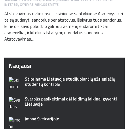
INTERESŲ GYNIMAS
,
VEIKLOS SRITYS
Atstovavimas civiliniuose teisiniuose santykiuose Asmenys turi
teisę sudaryti sandorius per atstovus, išskyrus tuos sandorius,
kurie dėl savo pobūdžio gali būti asmenų sudaromi tiktai
asmeniškai, ir kitokius įstatymų nurodytus sandorius.
Atstovavimas…
Naujausi
Stiprinama Lietuvoje studijuojančių užsieniečių
studentų kontrolė
Svarbūs pasikeitimai dėl leidimų laikinai gyventi
Lietuvoje
Įmonė Šveicarijoje