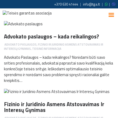
+370 630 41444
|
info@tga.lt
|
|
Advokato paslaugos – kada reikalingos?
ADVOKATO PASLAUGOS
,
FIZINIO IR JURIDINIO ASMENS ATSTOVAVIMAS IR
INTERESŲ GYNIMAS
,
TEISINĖ INFORMACIJA
Advokato Paslaugos – kada reikalingos? Norėdami būti savo
srities profesionalais, advokatai paprastai savo kvalifikaciją kelia
konkrečioje teisės srityje. Ieškodami optimaliausio teisinio
sprendimo ir norėdami savo problemai spręsti racionaliai galite
kreipkitis…
Fizinio ir Juridinio Asmens Atstovavimas Ir
Interesų Gynimas
ADVOKATO PASLAUGOS
,
FIZINIO IR JURIDINIO ASMENS ATSTOVAVIMAS IR