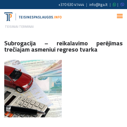
+370 630 41444
|
info@tga.lt
|
|
TEISINIAI TERMINAI
Subrogacija – reikalavimo perėjimas
trečiajam asmeniui regreso tvarka