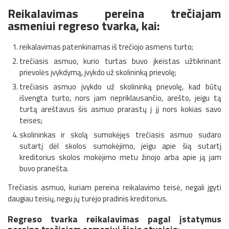
Reikalavimas pereina trečiajam
asmeniui regreso tvarka, kai:
reikalavimas patenkinamas iš trečiojo asmens turto;
trečiasis asmuo, kurio turtas buvo įkeistas užtikrinant
prievolės įvykdymą, įvykdo už skolininką prievolę;
trečiasis asmuo įvykdo už skolininką prievolę, kad būtų
išvengta turto, nors jam nepriklausančio, arešto, jeigu tą
turtą areštavus šis asmuo prarastų į jį nors kokias savo
teises;
skolininkas ir skolą sumokėjęs trečiasis asmuo sudaro
sutartį dėl skolos sumokėjimo, jeigu apie šią sutartį
kreditorius skolos mokėjimo metu žinojo arba apie ją jam
buvo pranešta.
Trečiasis asmuo, kuriam pereina reikalavimo teisė, negali įgyti
daugiau teisių, negu jų turėjo pradinis kreditorius.
Regreso tvarka reikalavimas pagal įstatymus