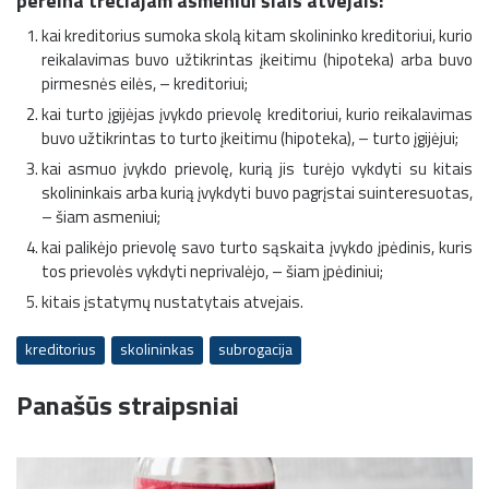
pereina trečiajam asmeniui šiais atvejais:
kai kreditorius sumoka skolą kitam skolininko kreditoriui, kurio
reikalavimas buvo užtikrintas įkeitimu (hipoteka) arba buvo
pirmesnės eilės, – kreditoriui;
kai turto įgijėjas įvykdo prievolę kreditoriui, kurio reikalavimas
buvo užtikrintas to turto įkeitimu (hipoteka), – turto įgijėjui;
kai asmuo įvykdo prievolę, kurią jis turėjo vykdyti su kitais
skolininkais arba kurią įvykdyti buvo pagrįstai suinteresuotas,
– šiam asmeniui;
kai palikėjo prievolę savo turto sąskaita įvykdo įpėdinis, kuris
tos prievolės vykdyti neprivalėjo, – šiam įpėdiniui;
kitais įstatymų nustatytais atvejais.
kreditorius
skolininkas
subrogacija
Panašūs straipsniai