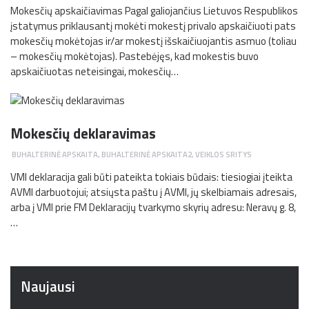
Mokesčių apskaičiavimas Pagal galiojančius Lietuvos Respublikos
įstatymus priklausantį mokėti mokestį privalo apskaičiuoti pats
mokesčių mokėtojas ir/ar mokestį išskaičiuojantis asmuo (toliau
– mokesčių mokėtojas). Pastebėjęs, kad mokestis buvo
apskaičiuotas neteisingai, mokesčių…
Mokesčių deklaravimas
BUHALTERINĖ APSKAITA
,
BUHALTERINĖ APSKAITA2
,
VEIKLOS SRITYS
VMI deklaracija gali būti pateikta tokiais būdais: tiesiogiai įteikta
AVMI darbuotojui; atsiųsta paštu į AVMI, jų skelbiamais adresais,
arba į VMI prie FM Deklaracijų tvarkymo skyrių adresu: Neravų g. 8,
…
Naujausi