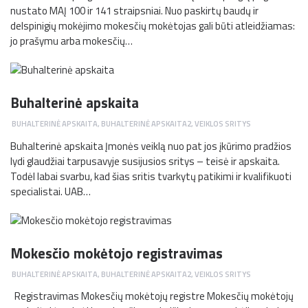
nustato MAĮ 100 ir 141 straipsniai. Nuo paskirtų baudų ir
delspinigių mokėjimo mokesčių mokėtojas gali būti atleidžiamas:
jo prašymu arba mokesčių…
Buhalterinė apskaita
BUHALTERINĖ APSKAITA
,
BUHALTERINĖ APSKAITA2
,
VEIKLOS SRITYS
Buhalterinė apskaita Įmonės veiklą nuo pat jos įkūrimo pradžios
lydi glaudžiai tarpusavyje susijusios sritys – teisė ir apskaita.
Todėl labai svarbu, kad šias sritis tvarkytų patikimi ir kvalifikuoti
specialistai. UAB…
Mokesčio mokėtojo registravimas
BUHALTERINĖ APSKAITA
,
BUHALTERINĖ APSKAITA2
,
VEIKLOS SRITYS
Registravimas Mokesčių mokėtojų registre Mokesčių mokėtojų