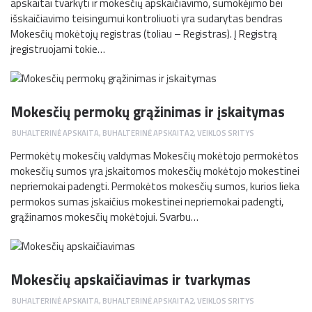
apskaitai tvarkyti ir mokesčių apskaičiavimo, sumokėjimo bei
išskaičiavimo teisingumui kontroliuoti yra sudarytas bendras
Mokesčių mokėtojų registras (toliau – Registras). Į Registrą
įregistruojami tokie…
Mokesčių permokų grąžinimas ir įskaitymas
BUHALTERINĖ APSKAITA
,
BUHALTERINĖ APSKAITA2
,
VEIKLOS SRITYS
Permokėtų mokesčių valdymas Mokesčių mokėtojo permokėtos
mokesčių sumos yra įskaitomos mokesčių mokėtojo mokestinei
nepriemokai padengti. Permokėtos mokesčių sumos, kurios lieka
permokos sumas įskaičius mokestinei nepriemokai padengti,
grąžinamos mokesčių mokėtojui. Svarbu…
Mokesčių apskaičiavimas ir tvarkymas
BUHALTERINĖ APSKAITA
,
BUHALTERINĖ APSKAITA2
,
VEIKLOS SRITYS