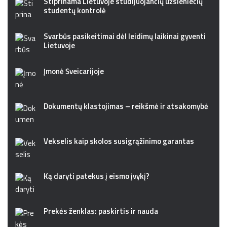
Stiprinama Lietuvoje studijuojančių užsieniečių
studentų kontrolė
Svarbūs pasikeitimai dėl leidimų laikinai gyventi
Lietuvoje
Įmonė Šveicarijoje
Dokumentų klastojimas – reikšmė ir atsakomybė
Vekselis kaip skolos susigrąžinimo garantas
Ką daryti patekus į eismo įvykį?
Prekės ženklas: paskirtis ir nauda