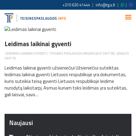
+370 630 41444
|
info@tga.lt
|
|
Leidimas laikinai gyventi
LEIDIMAS LAIKINAI GYVENTI
,
TEISINĖS PASLAUGOS MIGRACIJOS SRITYJE
,
VEIKLOS
SRITYS
Leidimas laikinai gyventi užsieniečiui Užsieniečiui suteiktas
leidimas laikinai gyventi Lietuvos respublikoje yra dokumentas,
kuris suteikia teisę gyventi Lietuvos respublikoje leidime
nurodytą laikotarpį. Asmuo kuriam toks leidimas yra suteiktas,
gali laisvai, savo…
Naujausi