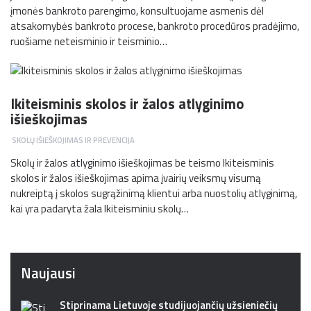
įmonės bankroto parengimo, konsultuojame asmenis dėl
atsakomybės bankroto procese, bankroto procedūros pradėjimo,
ruošiame neteisminio ir teisminio…
Ikiteisminis skolos ir žalos atlyginimo
išieškojimas
SKOLŲ IŠIEŠKOJIMAS IR PREVENCIJA
Skolų ir žalos atlyginimo išieškojimas be teismo Ikiteisminis
skolos ir žalos išieškojimas apima įvairių veiksmų visumą
nukreiptą į skolos sugrąžinimą klientui arba nuostolių atlyginimą,
kai yra padaryta žala Ikiteisminiu skolų…
Naujausi
Stiprinama Lietuvoje studijuojančių užsieniečių