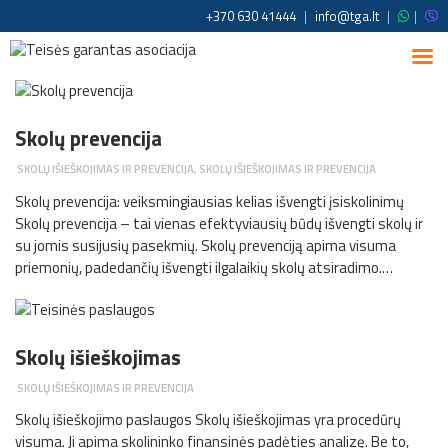
+370 630 41444
|
info@tga.lt
|
|
Skolų prevencija
SKOLŲ IŠIEŠKOJIMAS IR PREVENCIJA
,
SKOLŲ IŠIEŠKOJIMAS IR PREVENCIJA
Skolų prevencija: veiksmingiausias kelias išvengti įsiskolinimų
Skolų prevencija – tai vienas efektyviausių būdų išvengti skolų ir
su jomis susijusių pasekmių. Skolų prevenciją apima visuma
priemonių, padedančių išvengti ilgalaikių skolų atsiradimo.…
Skolų išieškojimas
SKOLŲ IŠIEŠKOJIMAS IR PREVENCIJA
Skolų išieškojimo paslaugos Skolų išieškojimas yra procedūrų
visuma. Ji apima skolininko finansinės padėties analizę. Be to,