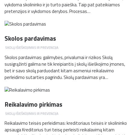
vykdoma skolininko ir jo turto paieška. Taip pat pateikiamos
pretenzijos ir vykdomos derybos. Procesas…
Skolos pardavimas
SKOLŲ IŠIEŠKOJIMAS IR PREVENCIJA
Skolos pardavimas: galimybės, privalumai ir rizikos Skolą
susigrąžinti galima ne tik kreipiantis į skolų išieškojimo įmones,
bet ir savo skolą parduodant kitam asmeniui reikalavimo
perleidimo sutarties pagrindu. Skolų pardavimas yra…
Reikalavimo pirkimas
SKOLŲ IŠIEŠKOJIMAS IR PREVENCIJA
Reikalavimo teisės perleidimas: kreditoriaus teisės ir skolininko
apsauga Kreditorius turi teisę perleisti reikalavimą kitam