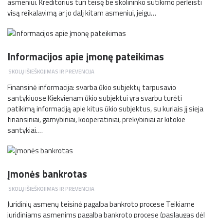
asmeniui. Kreditorius turi teisę be skolininko sutikimo perleisti
visą reikalavimą ar jo dalį kitam asmeniui, jeigu…
Informacijos apie įmonę pateikimas
SKOLŲ IŠIEŠKOJIMAS IR PREVENCIJA
Finansinė informacija: svarba ūkio subjektų tarpusavio
santykiuose Kiekvienam ūkio subjektui yra svarbu turėti
patikimą informaciją apie kitus ūkio subjektus, su kuriais jį sieja
finansiniai, gamybiniai, kooperatiniai, prekybiniai ar kitokie
santykiai.…
Įmonės bankrotas
SKOLŲ IŠIEŠKOJIMAS IR PREVENCIJA
Juridinių asmenų teisinė pagalba bankroto procese Teikiame
juridiniams asmenims pagalba bankroto procese (paslaugas dėl