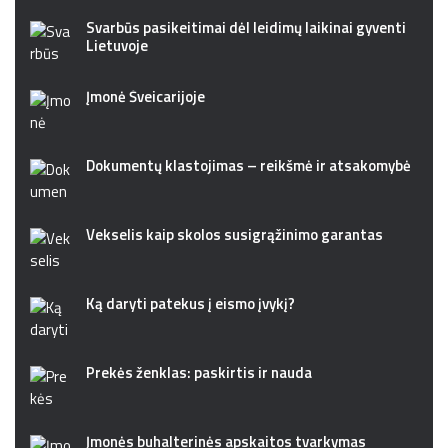
Svarbūs pasikeitimai dėl leidimų laikinai gyventi
Lietuvoje
Įmonė Šveicarijoje
Dokumentų klastojimas – reikšmė ir atsakomybė
Vekselis kaip skolos susigrąžinimo garantas
Ką daryti patekus į eismo įvykį?
Prekės ženklas: paskirtis ir nauda
Įmonės buhalterinės apskaitos tvarkymas