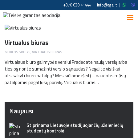
+370 630 41444
|
info@tga.lt
|
|
Virtualus biuras
VEIKLOS SRITYS
,
VIRTUALUS BIURAS
Virtualaus biuro galimybės verslui Pradedate naują verslą arba
tiesiog norite sumažinti verslo sąnaudas? Negalite visiškai
atsisakyti biuro patalpų? Mes siūlome išeitį – naudotis mūsų
patalpomis pagal Jūsų poreikį. Virtualus biuras…
Naujausi
Stiprinama Lietuvoje studijuojančių užsieniečių
studentų kontrolė