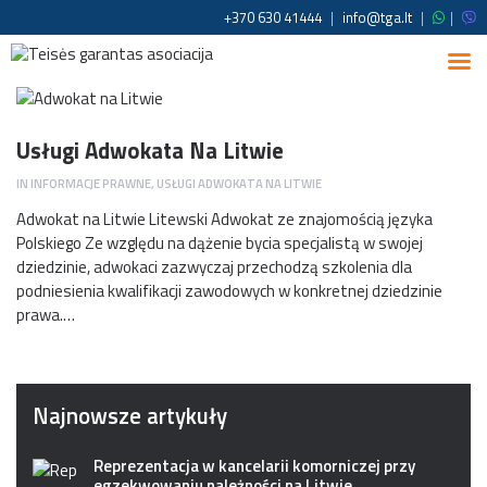
+370 630 41444
|
info@tga.lt
|
|
Usługi Adwokata Na Litwie
IN
INFORMACJE PRAWNE
,
USŁUGI ADWOKATA NA LITWIE
Adwokat na Litwie Litewski Adwokat ze znajomością języka
Polskiego Ze względu na dążenie bycia specjalistą w swojej
dziedzinie, adwokaci zazwyczaj przechodzą szkolenia dla
podniesienia kwalifikacji zawodowych w konkretnej dziedzinie
prawa.…
Najnowsze artykuły
Reprezentacja w kancelarii komorniczej przy
egzekwowaniu należności na Litwie