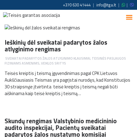
+370 630 41444
|
info@tga.lt
|
|
Ieškinių dėl sveikatai padarytos žalos
atlyginimo rengimas
SVEIKATAI PADARYTOS ŽALOS ATLYGINIMO KLAUSIMAI
,
TEISINĖS PASLAUGOS
FIZINIAMS ASMENIMS
,
VEIKLOS SRITYS
Teisės kreiptis į teismą įgyvendinimas pagal CPK Lietuvos
Aukščiausiasis Teismas yra pagrįstai nurodęs, kad Konstitucijos
30 straipsnyje įtvirtinta teisė kreiptis į teismą negali būti
aiškinama kaip teisė kreiptis į teismą…
Skundų rengimas Valstybinio medicininio
audito inspekcijai, Pacientų sveikatai
padarytos žalos nustatymo komisijai