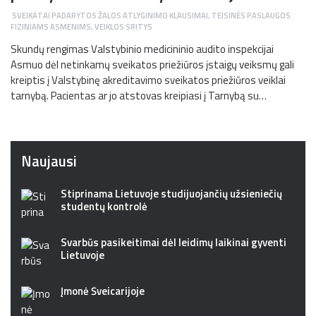
SVEIKATAI PADARYTOS ŽALOS ATLYGINIMO KLAUSIMAI
,
TEISINĖS PASLAUGOS
FIZINIAMS ASMENIMS
,
VEIKLOS SRITYS
Skundų rengimas Valstybinio medicininio audito inspekcijai
Asmuo dėl netinkamų sveikatos priežiūros įstaigų veiksmų gali
kreiptis į Valstybinę akreditavimo sveikatos priežiūros veiklai
tarnybą. Pacientas ar jo atstovas kreipiasi į Tarnybą su…
Naujausi
Stiprinama Lietuvoje studijuojančių užsieniečių
studentų kontrolė
Svarbūs pasikeitimai dėl leidimų laikinai gyventi
Lietuvoje
Įmonė Šveicarijoje