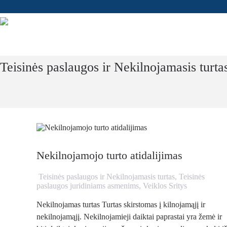
Teisinės paslaugos ir Nekilnojamasis turta
Nekilnojamojo turto atidalijimas
Teisinės paslaugos ir Nekilnojamasis turtas
,
Teisinės
paslaugos juridiniams asmenims
,
Veiklos Sritys
Nekilnojamas turtas Turtas skirstomas į kilnojamąjį ir
nekilnojamąjį. Nekilnojamieji daiktai paprastai yra žemė ir