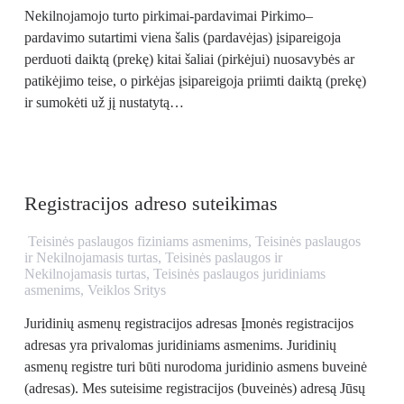
Nekilnojamojo turto pirkimai-pardavimai Pirkimo–
pardavimo sutartimi viena šalis (pardavėjas) įsipareigoja
perduoti daiktą (prekę) kitai šaliai (pirkėjui) nuosavybės ar
patikėjimo teise, o pirkėjas įsipareigoja priimti daiktą (prekę)
ir sumokėti už jį nustatytą…
Registracijos adreso suteikimas
Teisinės paslaugos fiziniams asmenims
,
Teisinės paslaugos
ir Nekilnojamasis turtas
,
Teisinės paslaugos ir
Nekilnojamasis turtas
,
Teisinės paslaugos juridiniams
asmenims
,
Veiklos Sritys
Juridinių asmenų registracijos adresas Įmonės registracijos
adresas yra privalomas juridiniams asmenims. Juridinių
asmenų registre turi būti nurodoma juridinio asmens buveinė
(adresas). Mes suteisime registracijos (buveinės) adresą Jūsų