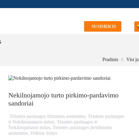
SUSISIEKTI
s
Pradinis
Visi įr
Nekilnojamojo turto pirkimo-pardavimo
sandoriai
Teisinės paslaugos fiziniams asmenims
,
Teisinės paslaugos
ir Nekilnojamasis turtas
,
Teisinės paslaugos ir
Nekilnojamasis turtas
,
Teisinės paslaugos juridiniams
asmenims
,
Veiklos Sritys