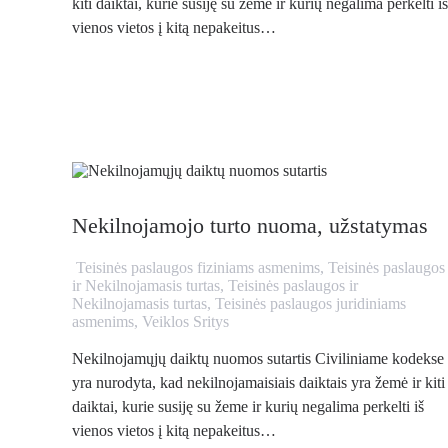
kiti daiktai, kurie susiję su žeme ir kurių negalima perkelti iš
vienos vietos į kitą nepakeitus…
Nekilnojamojo turto nuoma, užstatymas
Teisinės paslaugos fiziniams asmenims
,
Teisinės paslaugos
ir Nekilnojamasis turtas
,
Teisinės paslaugos ir
Nekilnojamasis turtas
,
Teisinės paslaugos juridiniams
asmenims
,
Veiklos Sritys
Nekilnojamųjų daiktų nuomos sutartis Civiliniame kodekse
yra nurodyta, kad nekilnojamaisiais daiktais yra žemė ir kiti
daiktai, kurie susiję su žeme ir kurių negalima perkelti iš
vienos vietos į kitą nepakeitus…