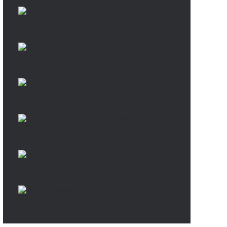
Įmonė Šveicarijoje
Dokumentų klastojimas – reikšmė ir
atsakomybė
Vekselis kaip skolos susigrąžinimo
garantas
Ką daryti patekus į eismo įvykį?
Prekės ženklas: paskirtis ir nauda
Įmonės buhalterinės apskaitos
tvarkymas