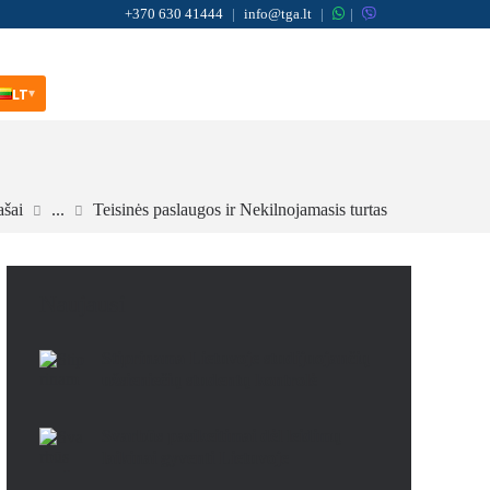
+370 630 41444
|
info@tga.lt
|
|
LT
▾
ašai
...
Teisinės paslaugos ir Nekilnojamasis turtas
Naujausi
Stiprinama Lietuvoje studijuojančių
užsieniečių studentų kontrolė
Svarbūs pasikeitimai dėl leidimų
laikinai gyventi Lietuvoje