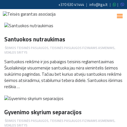
+370 630 41444
|
info@tga.lt
|
|
Santuokos nutraukimas
ŠEIMOS TEISINĖS PASLAUGOS
,
TEISINĖS PASLAUGOS FIZINIAMS ASMENIMS
,
VEIKLOS SRITYS
Santuokos reikšmė ir jos pabaigos teisinis reglamentavimas
Šiuolaikinėje visuomenėje santuoka jau nėra vienintelis šeimos
sukūrimo pagrindas. Tačiau bet kuriuo atveju santuokos reikšmė
šeimos atsiradimui, stabilumui tebėra didelė. Santuokos iširimas
reiškia …
Gyvenimo skyrium separacijos
ŠEIMOS TEISINĖS PASLAUGOS
,
TEISINĖS PASLAUGOS FIZINIAMS ASMENIMS
,
VEIKLOS SRITYS