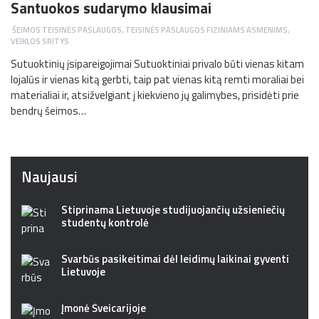
Santuokos sudarymo klausimai
ŠEIMOS TEISINĖS PASLAUGOS
,
TEISINĖS PASLAUGOS FIZINIAMS ASMENIMS
,
VEIKLOS SRITYS
Sutuoktinių įsipareigojimai Sutuoktiniai privalo būti vienas kitam
lojalūs ir vienas kitą gerbti, taip pat vienas kitą remti moraliai bei
materialiai ir, atsižvelgiant į kiekvieno jų galimybes, prisidėti prie
bendrų šeimos…
Naujausi
Stiprinama Lietuvoje studijuojančių užsieniečių
studentų kontrolė
Svarbūs pasikeitimai dėl leidimų laikinai gyventi
Lietuvoje
Įmonė Šveicarijoje