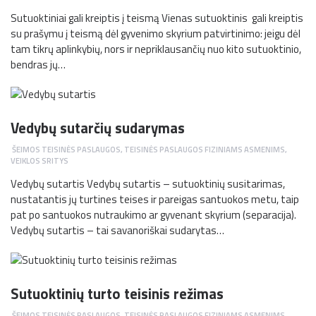
Sutuoktiniai gali kreiptis į teismą Vienas sutuoktinis gali kreiptis
su prašymu į teismą dėl gyvenimo skyrium patvirtinimo: jeigu dėl
tam tikrų aplinkybių, nors ir nepriklausančių nuo kito sutuoktinio,
bendras jų…
Vedybų sutarčių sudarymas
ŠEIMOS TEISINĖS PASLAUGOS
,
TEISINĖS PASLAUGOS FIZINIAMS ASMENIMS
,
VEIKLOS SRITYS
Vedybų sutartis Vedybų sutartis – sutuoktinių susitarimas,
nustatantis jų turtines teises ir pareigas santuokos metu, taip
pat po santuokos nutraukimo ar gyvenant skyrium (separacija).
Vedybų sutartis – tai savanoriškai sudarytas…
Sutuoktinių turto teisinis režimas
ŠEIMOS TEISINĖS PASLAUGOS
,
TEISINĖS PASLAUGOS FIZINIAMS ASMENIMS
,