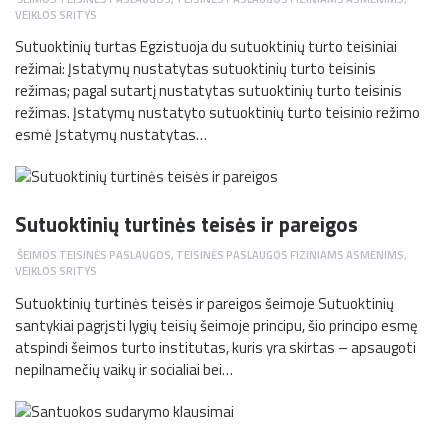
VEIKLOS SRITYS
Sutuoktinių turtas Egzistuoja du sutuoktinių turto teisiniai
režimai: Įstatymų nustatytas sutuoktinių turto teisinis
režimas; pagal sutartį nustatytas sutuoktinių turto teisinis
režimas. Įstatymų nustatyto sutuoktinių turto teisinio režimo
esmė Įstatymų nustatytas…
Sutuoktinių turtinės teisės ir pareigos
ŠEIMOS TEISINĖS PASLAUGOS
,
TEISINĖS PASLAUGOS FIZINIAMS ASMENIMS
,
VEIKLOS SRITYS
Sutuoktinių turtinės teisės ir pareigos šeimoje Sutuoktinių
santykiai pagrįsti lygių teisių šeimoje principu, šio principo esmę
atspindi šeimos turto institutas, kuris yra skirtas – apsaugoti
nepilnamečių vaikų ir socialiai bei…