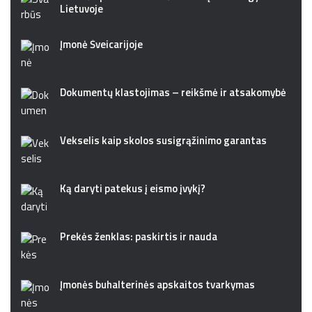
Lietuvoje
Įmonė Šveicarijoje
Dokumentų klastojimas – reikšmė ir atsakomybė
Vekselis kaip skolos susigrąžinimo garantas
Ką daryti patekus į eismo įvykį?
Prekės ženklas: paskirtis ir nauda
Įmonės buhalterinės apskaitos tvarkymas