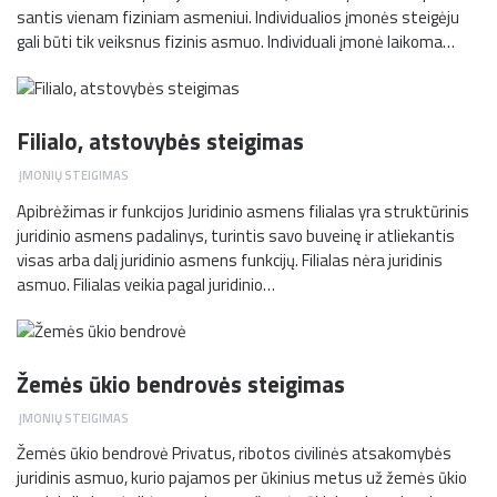
san­tis vie­nam fiziniam as­me­niui. Individualios įmonės steigėju
gali būti tik veiksnus fizinis asmuo. Individuali įmonė laikoma…
Filialo, atstovybės steigimas
ĮMONIŲ STEIGIMAS
Apibrėžimas ir funkcijos Juridinio asmens filialas yra struktūrinis
juridinio asmens padalinys, turintis savo buveinę ir atliekantis
visas arba dalį juridinio asmens funkcijų. Filialas nėra juridinis
asmuo. Filialas veikia pagal juridinio…
Žemės ūkio bendrovės steigimas
ĮMONIŲ STEIGIMAS
Že­mės ūkio ben­dro­vė Pri­va­tus, ri­bo­tos ci­vi­li­nės at­sa­ko­my­bės
juridi­nis as­muo, ku­rio pa­ja­mos per ūki­nius me­tus už že­mės ūkio