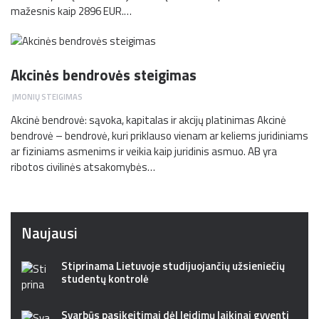
mažesnis kaip 2896 EUR.…
Akcinės bendrovės steigimas
ĮMONIŲ STEIGIMAS
Akcinė bendrovė: sąvoka, kapitalas ir akcijų platinimas Akcinė
bendrovė – bendrovė, kuri priklauso vienam ar keliems juridiniams
ar fiziniams asmenims ir veikia kaip juridinis asmuo. AB yra
ribotos civilinės atsakomybės…
Naujausi
Stiprinama Lietuvoje studijuojančių užsieniečių
studentų kontrolė
Svarbūs pasikeitimai dėl leidimų laikinai gyventi