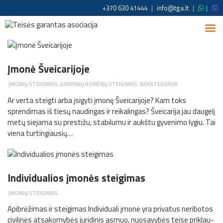
+370 630 41444
|
info@tga.lt
|
|
Įmonė Šveicarijoje
ĮMONIŲ STEIGIMAS
,
JURIDINIŲ ASMENŲ STEIGIMAS
,
NEKATEGORIJA
Ar verta steigti arba įsigyti įmonę Šveicarijoje? Kam toks
sprendimas iš tiesų naudingas ir reikalingas? Šveicarija jau daugelį
metų siejama su prestižu, stabilumu ir aukštu gyvenimo lygiu. Tai
viena turtingiausių…
Individualios įmonės steigimas
ĮMONIŲ STEIGIMAS
Apibrėžimas ir steigimas In­di­vi­du­a­li įmonė yra pri­va­tus ne­ri­bo­tos
ci­vi­li­nės at­sa­ko­my­bės ju­ri­di­nis as­muo, nuo­sa­vy­bės tei­se pri­klau­