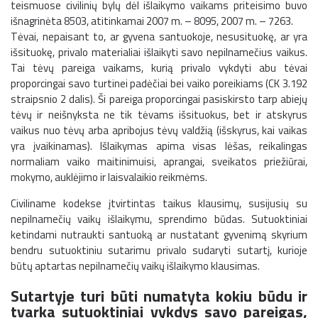
teismuose civilinių bylų dėl išlaikymo vaikams priteisimo buvo
išnagrinėta 8503, atitinkamai 2007 m. – 8095, 2007 m. – 7263.
Tėvai, nepaisant to, ar gyvena santuokoje, nesusituokę, ar yra
išsituokę, privalo materialiai išlaikyti savo nepilnamečius vaikus.
Tai tėvų pareiga vaikams, kurią privalo vykdyti abu tėvai
proporcingai savo turtinei padėčiai bei vaiko poreikiams (CK 3.192
straipsnio 2 dalis). Ši pareiga proporcingai pasiskirsto tarp abiejų
tėvų ir neišnyksta ne tik tėvams išsituokus, bet ir atskyrus
vaikus nuo tėvų arba apribojus tėvų valdžią (išskyrus, kai vaikas
yra įvaikinamas). Išlaikymas apima visas lėšas, reikalingas
normaliam vaiko maitinimuisi, aprangai, sveikatos priežiūrai,
mokymo, auklėjimo ir laisvalaikio reikmėms.
Civiliname kodekse įtvirtintas taikus klausimų, susijusių su
nepilnamečių vaikų išlaikymu, sprendimo būdas. Sutuoktiniai
ketindami nutraukti santuoką ar nustatant gyvenimą skyrium
bendru sutuoktiniu sutarimu privalo sudaryti sutartį, kurioje
būtų aptartas nepilnamečių vaikų išlaikymo klausimas.
Sutartyje turi būti numatyta kokiu būdu ir
tvarka sutuoktiniai vykdys savo pareigas,