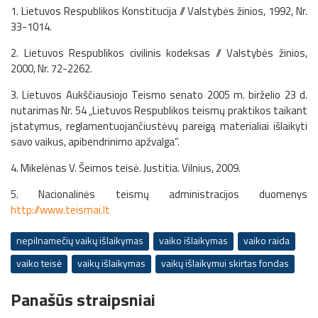
1. Lietuvos Respublikos Konstitucija // Valstybės žinios, 1992, Nr.
33-1014.
2. Lietuvos Respublikos civilinis kodeksas // Valstybės žinios,
2000, Nr. 72-2262.
3. Lietuvos Aukščiausiojo Teismo senato 2005 m. birželio 23 d.
nutarimas Nr. 54 „Lietuvos Respublikos teismų praktikos taikant
įstatymus, reglamentuojančiustėvų pareigą materialiai išlaikyti
savo vaikus, apibendrinimo apžvalga”.
4. Mikelėnas V. Šeimos teisė. Justitia. Vilnius, 2009.
5. Nacionalinės teismų administracijos duomenys
http://www.teismai.lt
nepilnamečių vaikų išlaikymas
vaiko išlaikymas
vaiko raida
vaiko teisė
vaikų išlaikymas
vaikų išlaikymui skirtas fondas
Panašūs straipsniai