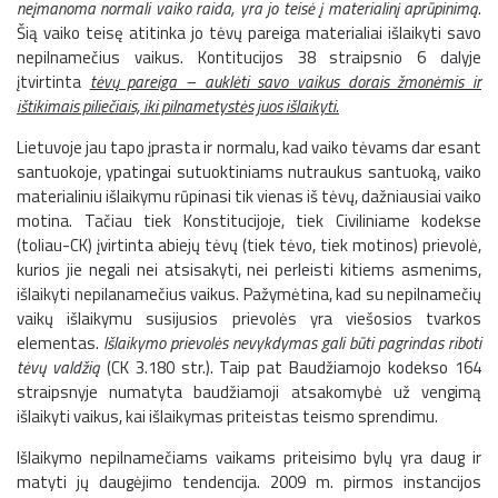
neįmanoma normali vaiko raida, yra jo teisė į materialinį aprūpinimą
.
Šią vaiko teisę atitinka jo tėvų pareiga materialiai išlaikyti savo
nepilnamečius vaikus. Kontitucijos 38 straipsnio 6 dalyje
įtvirtinta
tėvų pareiga – auklėti savo vaikus dorais žmonėmis ir
ištikimais piliečiais, iki pilnametystės juos išlaikyti.
Lietuvoje jau tapo įprasta ir normalu, kad vaiko tėvams dar esant
santuokoje, ypatingai sutuoktiniams nutraukus santuoką, vaiko
materialiniu išlaikymu rūpinasi tik vienas iš tėvų, dažniausiai vaiko
motina. Tačiau tiek Konstitucijoje, tiek Civiliniame kodekse
(toliau-CK) įvirtinta abiejų tėvų (tiek tėvo, tiek motinos) prievolė,
kurios jie negali nei atsisakyti, nei perleisti kitiems asmenims,
išlaikyti nepilanamečius vaikus. Pažymėtina, kad su nepilnamečių
vaikų išlaikymu susijusios prievolės yra viešosios tvarkos
elementas.
Išlaikymo prievolės nevykdymas gali būti pagrindas riboti
tėvų valdžią
(CK 3.180 str.). Taip pat Baudžiamojo kodekso 164
straipsnyje numatyta baudžiamoji atsakomybė už vengimą
išlaikyti vaikus, kai išlaikymas priteistas teismo sprendimu.
Išlaikymo nepilnamečiams vaikams priteisimo bylų yra daug ir
matyti jų daugėjimo tendencija. 2009 m. pirmos instancijos