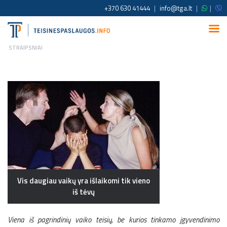
+370 630 41444
|
info@tga.lt
|
|
STRAIPSNIAI
Vis daugiau vaikų yra išlaikomi tik vieno
iš tėvų
Viena iš pagrindinių vaiko teisių, be kurios tinkamo įgyvendinimo