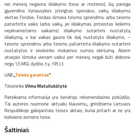
nei mėnesį negauna išlaikymo (tėvo ar motinos), šią pareiga
įgyvendina Vyriausybės įsteigtas specialus, vaikų išlaikymui
skirtas Fondas. Fondas išmoka teismo sprendimu arba teismo
patvirtinta vaiko (arba vaikų, jei išlaikymas priteistas keliems
nepilnamečiams vaikams) išlaikymo sutartimi nustatytą
išlaikymą, o kai vaikas gauna tik dalį nustatyto išlaikymo, –
teismo sprendimu arba teismo patvirtinta išlaikymo nutartimi
nustatytos ir skolininko mokamos sumos skirtumą. Abiem
atvejais išmoka vienam vaikui per mėnesį negali būti didesnė
negu 1,5 MGL dydžio, t.y. 195 Lt.
UAB
„
Teisės garantas
”
Teisininkė
Vilma Matuliukštytė
Pateikiama informacija yra bendrojo rekomendacinio pobūdžio.
Tai autorės nuomonė aktualiu klausimu,, grindžiama Lietuvos
Respublikoje galiojančiais teisės aktais, kuriai pritarti ar ne yra
kiekvieno asmens teisė.
Šaltiniai: