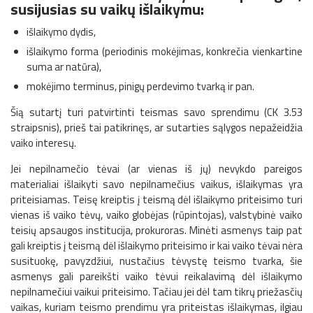
susijusias su vaikų išlaikymu:
išlaikymo dydis,
išlaikymo forma (periodinis mokėjimas, konkrečia vienkartine
suma ar natūra),
mokėjimo terminus, pinigų perdevimo tvarką ir pan.
Šią sutartį turi patvirtinti teismas savo sprendimu (CK 3.53
straipsnis), prieš tai patikrinęs, ar sutarties sąlygos nepažeidžia
vaiko interesų.
Jei nepilnamečio tėvai (ar vienas iš jų) nevykdo pareigos
materialiai išlaikyti savo nepilnamečius vaikus, išlaikymas yra
priteisiamas. Teisę kreiptis į teismą dėl išlaikymo priteisimo turi
vienas iš vaiko tėvų, vaiko globėjas (rūpintojas), valstybinė vaiko
teisių apsaugos institucija, prokuroras. Minėti asmenys taip pat
gali kreiptis į teismą dėl išlaikymo priteisimo ir kai vaiko tėvai nėra
susituokę, pavyzdžiui, nustačius tėvystę teismo tvarka, šie
asmenys gali pareikšti vaiko tėvui reikalavimą dėl išlaikymo
nepilnamečiui vaikui priteisimo. Tačiau jei dėl tam tikrų priežasčių
vaikas, kuriam teismo prendimu yra priteistas išlaikymas, ilgiau