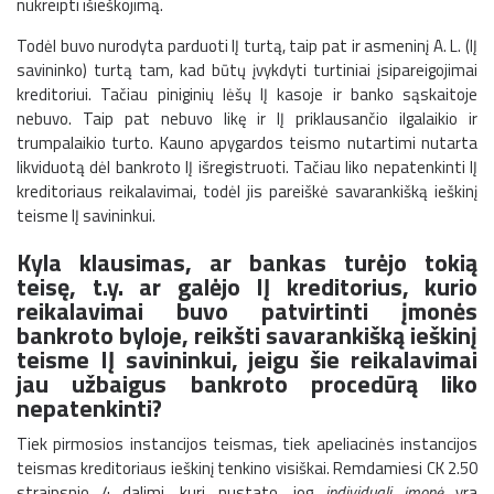
nukreipti išieškojimą.
Todėl buvo nurodyta parduoti IĮ turtą, taip pat ir asmeninį A. L. (IĮ
savininko) turtą tam, kad būtų įvykdyti turtiniai įsipareigojimai
kreditoriui. Tačiau piniginių lėšų IĮ kasoje ir banko sąskaitoje
nebuvo. Taip pat nebuvo likę ir IĮ priklausančio ilgalaikio ir
trumpalaikio turto. Kauno apygardos teismo nutartimi nutarta
likviduotą dėl bankroto IĮ išregistruoti. Tačiau liko nepatenkinti IĮ
kreditoriaus reikalavimai, todėl jis pareiškė savarankišką ieškinį
teisme IĮ savininkui.
Kyla klausimas, ar bankas turėjo tokią
teisę, t.y. ar galėjo IĮ kreditorius, kurio
reikalavimai buvo patvirtinti įmonės
bankroto byloje, reikšti savarankišką ieškinį
teisme IĮ savininkui, jeigu šie reikalavimai
jau užbaigus bankroto procedūrą liko
nepatenkinti?
Tiek pirmosios instancijos teismas, tiek apeliacinės instancijos
teismas kreditoriaus ieškinį tenkino visiškai. Remdamiesi CK 2.50
straipsnio 4 dalimi, kuri nustato, jog
individuali įmonė
yra