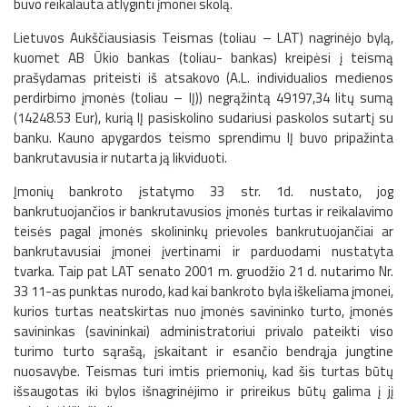
buvo reikalauta atlyginti įmonei skolą.
Lietuvos Aukščiausiasis Teismas (toliau – LAT) nagrinėjo bylą,
kuomet AB Ūkio bankas (toliau- bankas) kreipėsi į teismą
prašydamas priteisti iš atsakovo (A.L. individualios medienos
perdirbimo įmonės (toliau – IĮ)) negrąžintą 49197,34 litų sumą
(14248.53 Eur), kurią IĮ pasiskolino sudariusi paskolos sutartį su
banku. Kauno apygardos teismo sprendimu IĮ buvo pripažinta
bankrutavusia ir nutarta ją likviduoti.
Įmonių bankroto įstatymo 33 str. 1d. nustato, jog
bankrutuojančios ir bankrutavusios įmonės turtas ir reikalavimo
teisės pagal įmonės skolininkų prievoles bankrutuojančiai ar
bankrutavusiai įmonei įvertinami ir parduodami nustatyta
tvarka. Taip pat LAT senato 2001 m. gruodžio 21 d. nutarimo Nr.
33 11-as punktas nurodo, kad kai bankroto byla iškeliama įmonei,
kurios turtas neatskirtas nuo įmonės savininko turto, įmonės
savininkas (savininkai) administratoriui privalo pateikti viso
turimo turto sąrašą, įskaitant ir esančio bendrąja jungtine
nuosavybe. Teismas turi imtis priemonių, kad šis turtas būtų
išsaugotas iki bylos išnagrinėjimo ir prireikus būtų galima į jį