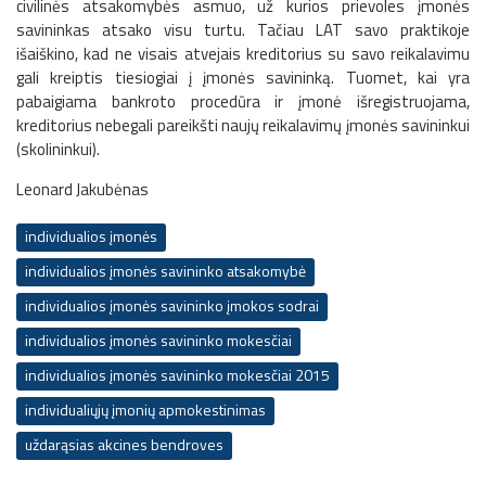
civilinės atsakomybės asmuo, už kurios prievoles įmonės
savininkas atsako visu turtu. Tačiau LAT savo praktikoje
išaiškino, kad ne visais atvejais kreditorius su savo reikalavimu
gali kreiptis tiesiogiai į įmonės savininką. Tuomet, kai yra
pabaigiama bankroto procedūra ir įmonė išregistruojama,
kreditorius nebegali pareikšti naujų reikalavimų įmonės savininkui
(skolininkui).
Leonard Jakubėnas
individualios įmonės
individualios įmonės savininko atsakomybė
individualios įmonės savininko įmokos sodrai
individualios įmonės savininko mokesčiai
individualios įmonės savininko mokesčiai 2015
individualiųjų įmonių apmokestinimas
uždarąsias akcines bendroves