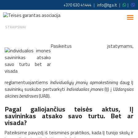
+370 630 41444
|
info@tga.lt
|
|
STRAIPSNIAI
Pasikeitus įstatymams,
reglamentuojantiems
Individualiųjų įmonių apmokestinimą
daug IĮ
savininkų suskubo pertvarkyti
Individualias įmonės
(IĮ) į
Uždarąsias
akcines bendroves
(UAB).
Pagal galiojančius teisės aktus, IĮ
savininkas atsako savo turtu. Bet ar
visada?
Pateiksime pavyzdį iš teisminės praktikos, kada IĮ turėjo skolų ir