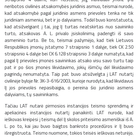
neribotos civilinės atsakomybės juridinis asmuo, teismai nurodė,
kad atsakomybė pagal juridinio asmens prievoles tenka ne tik
juridiniam asmeniui, bet ir jo dalyviams. Todėl buvo konstatuota,
kad atsižvelgiant į tai, jog IĮ turtas neatskirtas nuo savininko
turto, atsakovas A. L. privalo įsiskolinimą padengti iš savo
asmeninio turto. Be to, teismai pažymėjo, kad tiek Lietuvos
Respublikos įmonių įstatymo 7 straipsnio 1 dalyje, tiek CK 2.50
straipsnio 4 dalyje bei CK 6.128 straipsnio 3 dalyje numatyta, kad
pagal IĮ prievoles įmonės savininkas atsako visu savo turtu taip
pat ir po šios įmonės likvidavimo, jokių išimčių dėl likvidavimo
pagrindų nenumatyta. Taip pat buvo atsižvelgta į LAT nutartį
civilinėje byloje Nr. 3K-3-616/2003, kurioje nurodyta, kad likvidavus
IĮ jos prievolės nepasibaigia, o pereina šio juridinio asmens
dalyviams, t.y. savininkams.
Tačiau LAT nutarė pirmosios instancijos teismo sprendimą ir
apeliacinės instancijos nutartį panaikinti. LAT nurodė, kad
ieškovas kreipėsi į teismą dėl IĮ skolos priteisimo asmeniškai iš A.
L. po to, kai jau buvo baigtos bankroto procedūros ir IĮ buvo
išregistruota. Teismo nuomone, tokios teisės ieškovas neturėjo.