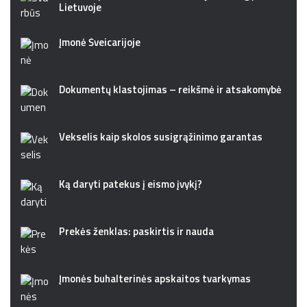
Lietuvoje
Įmonė Šveicarijoje
Dokumentų klastojimas – reikšmė ir atsakomybė
Vekselis kaip skolos susigrąžinimo garantas
Ką daryti patekus į eismo įvykį?
Prekės ženklas: paskirtis ir nauda
Įmonės buhalterinės apskaitos tvarkymas