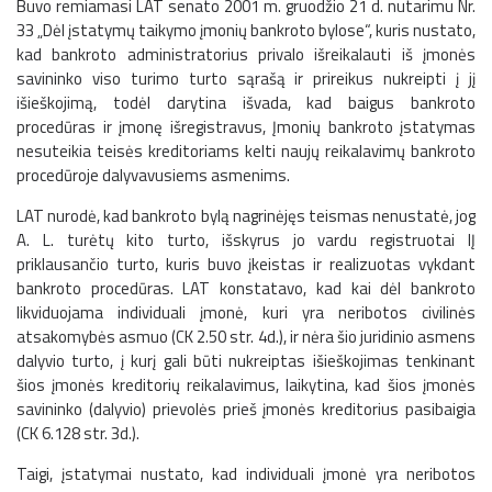
Buvo remiamasi LAT senato 2001 m. gruodžio 21 d. nutarimu Nr.
33 „Dėl įstatymų taikymo įmonių bankroto bylose“, kuris nustato,
kad bankroto administratorius privalo išreikalauti iš įmonės
savininko viso turimo turto sąrašą ir prireikus nukreipti į jį
išieškojimą, todėl darytina išvada, kad baigus bankroto
procedūras ir įmonę išregistravus, Įmonių bankroto įstatymas
nesuteikia teisės kreditoriams kelti naujų reikalavimų bankroto
procedūroje dalyvavusiems asmenims.
LAT nurodė, kad bankroto bylą nagrinėjęs teismas nenustatė, jog
A. L. turėtų kito turto, išskyrus jo vardu registruotai IĮ
priklausančio turto, kuris buvo įkeistas ir realizuotas vykdant
bankroto procedūras. LAT konstatavo, kad kai dėl bankroto
likviduojama individuali įmonė, kuri yra neribotos civilinės
atsakomybės asmuo (CK 2.50 str. 4d.), ir nėra šio juridinio asmens
dalyvio turto, į kurį gali būti nukreiptas išieškojimas tenkinant
šios įmonės kreditorių reikalavimus, laikytina, kad šios įmonės
savininko (dalyvio) prievolės prieš įmonės kreditorius pasibaigia
(CK 6.128 str. 3d.).
Taigi, įstatymai nustato, kad individuali įmonė yra neribotos