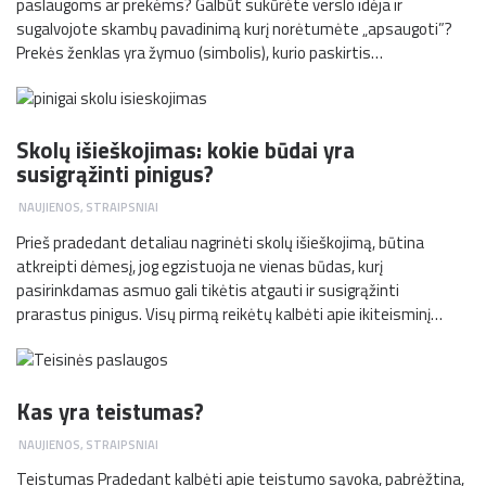
paslaugoms ar prekėms? Galbūt sukūrėte verslo idėja ir
sugalvojote skambų pavadinimą kurį norėtumėte „apsaugoti”?
Prekės ženklas yra žymuo (simbolis), kurio paskirtis…
Skolų išieškojimas: kokie būdai yra
susigrąžinti pinigus?
NAUJIENOS
,
STRAIPSNIAI
Prieš pradedant detaliau nagrinėti skolų išieškojimą, būtina
atkreipti dėmesį, jog egzistuoja ne vienas būdas, kurį
pasirinkdamas asmuo gali tikėtis atgauti ir susigrąžinti
prarastus pinigus. Visų pirmą reikėtų kalbėti apie ikiteisminį…
Kas yra teistumas?
NAUJIENOS
,
STRAIPSNIAI
Teistumas Pradedant kalbėti apie teistumo sąvoka, pabrėžtina,