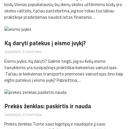
būdų Vienas populiariausių šių dienų skolos užtikrinimo būdų yra
skolos raštelis, tačiau pastebėtina, jog kuo toliau tuo labiau
praktikoje pradedamas naudoti kitas finansinis…
Ką daryti patekus į eismo įvykį?
NAUJIENOS
,
STRAIPSNIAI
Eismo įvykis. Ką daryti? Galime teigti, jog su Kelių eismo
taisyklėmis yra susipažinęs praktiškai kiekvienas vairuotojas.
Tačiau ar kiekvienas transporto priemonės vairuotojas žino kaip
elgtis patekus į eismo įvykį? Pabrėžtina,…
Prekės ženklas: paskirtis ir nauda
NAUJIENOS
,
STRAIPSNIAI
Prekės ženklas Turite savo logotipą ir naudojate jį savo