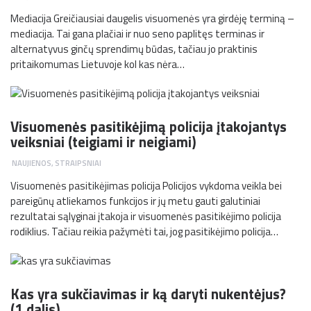
Mediacija Greičiausiai daugelis visuomenės yra girdėję terminą –
mediacija. Tai gana plačiai ir nuo seno paplitęs terminas ir
alternatyvus ginčų sprendimų būdas, tačiau jo praktinis
pritaikomumas Lietuvoje kol kas nėra…
Visuomenės pasitikėjimą policija įtakojantys
veiksniai (teigiami ir neigiami)
NAUJIENOS
,
STRAIPSNIAI
Visuomenės pasitikėjimas policija Policijos vykdoma veikla bei
pareigūnų atliekamos funkcijos ir jų metu gauti galutiniai
rezultatai sąlyginai įtakoja ir visuomenės pasitikėjimo policija
rodiklius. Tačiau reikia pažymėti tai, jog pasitikėjimo policija…
Kas yra sukčiavimas ir ką daryti nukentėjus?
(1 dalis)