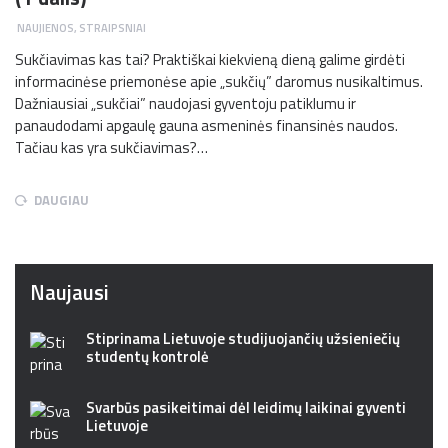
NAUJIENOS
,
STRAIPSNIAI
Sukčiavimas kas tai? Praktiškai kiekvieną dieną galime girdėti
informacinėse priemonėse apie „sukčių” daromus nusikaltimus.
Dažniausiai „sukčiai” naudojasi gyventoju patiklumu ir
panaudodami apgaulę gauna asmeninės finansinės naudos.
Tačiau kas yra sukčiavimas?…
DAUGIAU
Naujausi
Stiprinama Lietuvoje studijuojančių užsieniečių
studentų kontrolė
Svarbūs pasikeitimai dėl leidimų laikinai gyventi
Lietuvoje