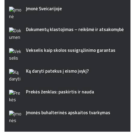
Įmonė Šveicarijoje
Dokumentų klastojimas – reikšmė ir atsakomybė
Vekselis kaip skolos susigrąžinimo garantas
Ką daryti patekus į eismo įvykį?
Prekės ženklas: paskirtis ir nauda
Įmonės buhalterinės apskaitos tvarkymas