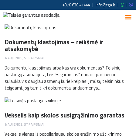
+370 630 41444
|
info@tga.lt
|
|
Dokumentų klastojimas – reikšmė ir
atsakomybė
NAUJIENOS
,
STRAIPSNIAI
Dokumentų klastojimas arba kas yra dokumentas? Teisinių
paslaugų asociacijos „Teisės garantas” nariai ir partneriai
sulaukia vis daugiau asmenų kurie kreipiasi į mūsų teisininkus
teigdami, jog tam tikri dokumentai ar duomenys…
Vekselis kaip skolos susigrąžinimo garantas
NAUJIENOS
,
STRAIPSNIAI
Vekselis vienas iš popoliariausų skolos grąžinimo užtikrinimo