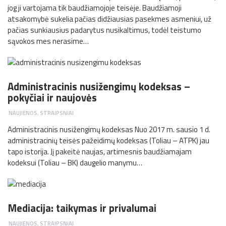
jog ji vartojama tik baudžiamojoje teisėje. Baudžiamoji
atsakomybė sukelia pačias didžiausias pasekmes asmeniui, už
pačias sunkiausius padarytus nusikaltimus, todėl teistumo
sąvokos mes nerasime…
Administracinis nusižengimų kodeksas –
pokyčiai ir naujovės
NAUJIENOS
,
STRAIPSNIAI
Administracinis nusižengimų kodeksas Nuo 2017 m. sausio 1 d.
administracinių teisės pažeidimų kodeksas (Toliau – ATPK) jau
tapo istorija. Jį pakeitė naujas, artimesnis baudžiamajam
kodeksui (Toliau – BK) daugelio manymu…
Mediacija: taikymas ir privalumai
NAUJIENOS
,
STRAIPSNIAI