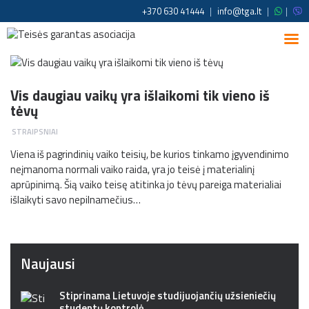
+370 630 41444
|
info@tga.lt
|
|
Vis daugiau vaikų yra išlaikomi tik vieno iš
tėvų
STRAIPSNIAI
Viena iš pagrindinių vaiko teisių, be kurios tinkamo įgyvendinimo
neįmanoma normali vaiko raida, yra jo teisė į materialinį
aprūpinimą. Šią vaiko teisę atitinka jo tėvų pareiga materialiai
išlaikyti savo nepilnamečius…
Naujausi
Stiprinama Lietuvoje studijuojančių užsieniečių
studentų kontrolė