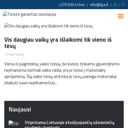
+370 630 41444
|
info@tga.lt
|
|
Vis daugiau vaikų yra išlaikomi tik vieno iš
tėvų
STRAIPSNIAI
Viena iš pagrindinių vaiko teisių, be kurios tinkamo įgyvendinimo
neįmanoma normali vaiko raida, yra jo teisė į materialinį
aprūpinimą. Šią vaiko teisę atitinka jo tėvų pareiga materialiai
išlaikyti savo nepilnamečius…
Naujausi
Stiprinama Lietuvoje studijuojančių užsieniečių
studentų kontrolė