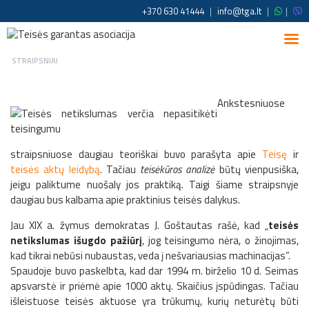
+370 630 41444
|
info@tga.lt
|
|
STRAIPSNIAI
Ankstesniuose
straipsniuose daugiau teoriškai buvo parašyta apie
Teisę
ir
teisės aktų leidybą
. Tačiau
teisėkūros analizė
būtų vienpusiška,
jeigu paliktume nuošaly jos praktiką. Taigi šiame straipsnyje
daugiau bus kalbama apie praktinius teisės dalykus.
Jau XIX a. žymus demokratas J. Goštautas rašė, kad „
teisės
netikslumas išugdo pažiūrį
, jog teisingumo nėra, o žinojimas,
kad tikrai nebūsi nubaustas, veda į nešvariausias machinacijas”.
Spaudoje buvo paskelbta, kad dar 1994 m. birželio 10 d. Seimas
apsvarstė ir priėmė apie 1000 aktų. Skaičius įspūdingas. Tačiau
išleistuose teisės aktuose yra trūkumų, kurių neturėtų būti