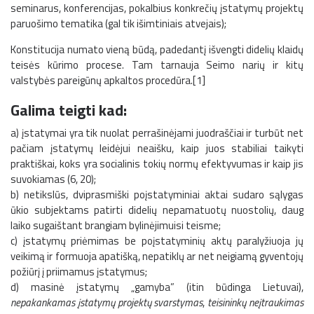
seminarus, konferencijas, pokalbius konkrečių įstatymų projektų
paruošimo tematika (gal tik išimtiniais atvejais);
Konstitucija numato vieną būdą, padedantį išvengti didelių klaidų
teisės kūrimo procese. Tam tarnauja Seimo narių ir kitų
valstybės pareigūnų apkaltos procedūra.[1]
Galima teigti kad:
a) įstatymai yra tik nuolat perrašinėjami juodraščiai ir turbūt net
pačiam įstatymų leidėjui neaišku, kaip juos stabiliai taikyti
praktiškai, koks yra socialinis tokių normų efektyvumas ir kaip jis
suvokiamas (6, 20);
b) netikslūs, dviprasmiški poįstatyminiai aktai sudaro sąlygas
ūkio subjektams patirti didelių nepamatuotų nuostolių, daug
laiko sugaištant brangiam bylinėjimuisi teisme;
c) įstatymų priėmimas be poįstatyminių aktų paralyžiuoja jų
veikimą ir formuoja apatišką, nepatiklų ar net neigiamą gyventojų
požiūrį į priimamus įstatymus;
d) masinė įstatymų „gamyba” (itin būdinga Lietuvai),
nepakankamas įstatymų projektų svarstymas
,
teisininkų neįtraukimas