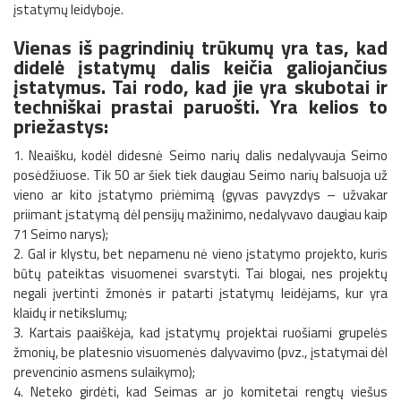
įstatymų leidyboje.
Vienas iš pagrindinių trūkumų yra tas, kad
didelė įstatymų dalis keičia galiojančius
įstatymus. Tai rodo, kad jie yra skubotai ir
techniškai prastai paruošti. Yra kelios to
priežastys:
1. Neaišku, kodėl didesnė Seimo narių dalis nedalyvauja Seimo
posėdžiuose. Tik 50 ar šiek tiek daugiau Seimo narių balsuoja už
vieno ar kito įstatymo priėmimą (gyvas pavyzdys – užvakar
priimant įstatymą dėl pensijų mažinimo, nedalyvavo daugiau kaip
71 Seimo narys);
2. Gal ir klystu, bet nepamenu nė vieno įstatymo projekto, kuris
būtų pateiktas visuomenei svarstyti. Tai blogai, nes projektų
negali įvertinti žmonės ir patarti įstatymų leidėjams, kur yra
klaidų ir netikslumų;
3. Kartais paaiškėja, kad įstatymų projektai ruošiami grupelės
žmonių, be platesnio visuomenės dalyvavimo (pvz., įstatymai dėl
prevencinio asmens sulaikymo);
4. Neteko girdėti, kad Seimas ar jo komitetai rengtų viešus