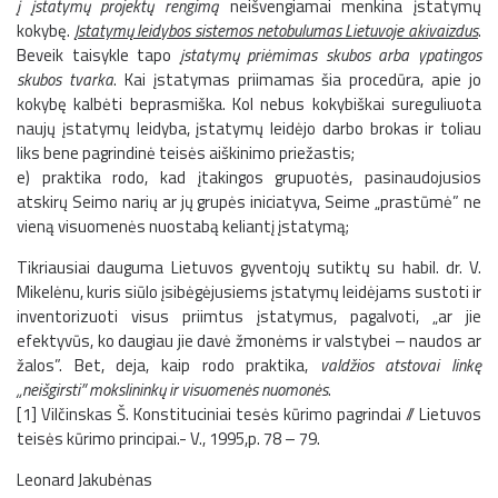
į įstatymų projektų rengimą
neišvengiamai menkina įstatymų
kokybę.
Įstatymų leidybos sistemos netobulumas Lietuvoje akivaizdus
.
Beveik taisykle tapo
įstatymų priėmimas skubos arba ypatingos
skubos tvarka
. Kai įstatymas priimamas šia procedūra, apie jo
kokybę kalbėti beprasmiška. Kol nebus kokybiškai sureguliuota
naujų įstatymų leidyba, įstatymų leidėjo darbo brokas ir toliau
liks bene pagrindinė teisės aiškinimo priežastis;
e) praktika rodo, kad įtakingos grupuotės, pasinaudojusios
atskirų Seimo narių ar jų grupės iniciatyva, Seime „prastūmė” ne
vieną visuomenės nuostabą keliantį įstatymą;
Tikriausiai dauguma Lietuvos gyventojų sutiktų su habil. dr. V.
Mikelėnu, kuris siūlo įsibėgėjusiems įstatymų leidėjams sustoti ir
inventorizuoti visus priimtus įstatymus, pagalvoti, „ar jie
efektyvūs, ko daugiau jie davė žmonėms ir valstybei – naudos ar
žalos”. Bet, deja, kaip rodo praktika,
valdžios atstovai linkę
„neišgirsti” mokslininkų ir visuomenės nuomonės
.
[1] Vilčinskas Š. Konstituciniai tesės kūrimo pagrindai // Lietuvos
teisės kūrimo principai.- V., 1995,p. 78 – 79.
Leonard Jakubėnas