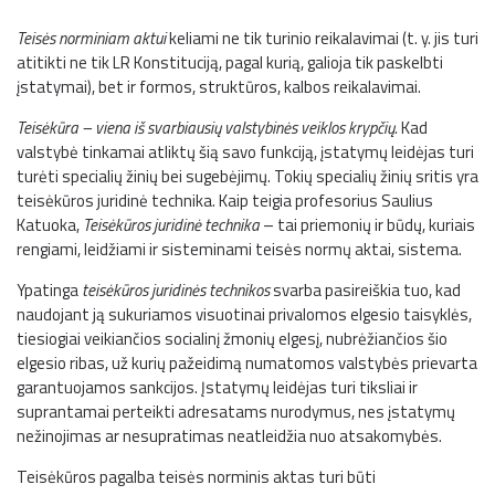
Teisės norminiam aktui
keliami ne tik turinio reikalavimai (t. y. jis turi
atitikti ne tik LR Konstituciją, pagal kurią, galioja tik paskelbti
įstatymai), bet ir formos, struktūros, kalbos reikalavimai.
Teisėkūra – viena iš svarbiausių valstybinės veiklos krypčių.
Kad
valstybė tinkamai atliktų šią savo funkciją, įstatymų leidėjas turi
turėti specialių žinių bei sugebėjimų. Tokių specialių žinių sritis yra
teisėkūros juridinė technika. Kaip teigia profesorius Saulius
Katuoka,
Teisėkūros juridinė technika
– tai priemonių ir būdų, kuriais
rengiami, leidžiami ir sisteminami teisės normų aktai, sistema.
Ypatinga
teisėkūros juridinės technikos
svarba pasireiškia tuo, kad
naudojant ją sukuriamos visuotinai privalomos elgesio taisyklės,
tiesiogiai veikiančios socialinį žmonių elgesį, nubrėžiančios šio
elgesio ribas, už kurių pažeidimą numatomos valstybės prievarta
garantuojamos sankcijos. Įstatymų leidėjas turi tiksliai ir
suprantamai perteikti adresatams nurodymus, nes įstatymų
nežinojimas ar nesupratimas neatleidžia nuo atsakomybės.
Teisėkūros pagalba teisės norminis aktas turi būti