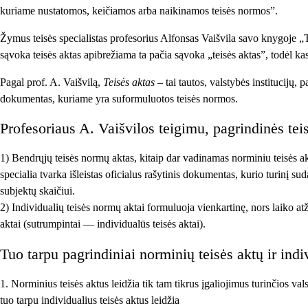
kuriame nustatomos, keičiamos arba naikinamos teisės normos”.
Žymus teisės specialistas profesorius Alfonsas Vaišvila savo knygoje „T
sąvoka teisės aktas apibrežiama ta pačia sąvoka „teisės aktas”, todėl kas
Pagal prof. A. Vaišvilą,
Teisės aktas
– tai tautos, valstybės institucijų, 
dokumentas, kuriame yra suformuluotos teisės normos.
Profesoriaus A. Vaišvilos teigimu, pagrindinės teis
1) Bendrųjų teisės normų aktas, kitaip dar vadinamas norminiu teisės ak
specialia tvarka išleistas oficialus rašytinis dokumentas, kurio turinį s
subjektų skaičiui.
2) Individualių teisės normų aktai formuluoja vienkartinę, nors laiko atž
aktai (sutrumpintai — individualūs teisės aktai).
Tuo tarpu pagrindiniai norminių teisės aktų ir indi
1. Norminius teisės aktus leidžia tik tam tikrus įgaliojimus turinčios vals
tuo tarpu individualius teisės aktus leidžia