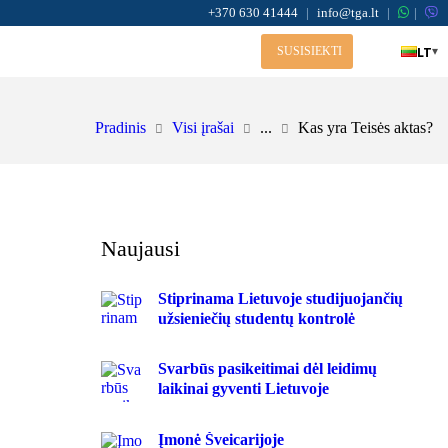
+370 630 41444
|
info@tga.lt
|
|
LT
▾
SUSISIEKTI
Pradinis
Visi įrašai
...
Kas yra Teisės aktas?
Naujausi
Stiprinama Lietuvoje studijuojančių
užsieniečių studentų kontrolė
Svarbūs pasikeitimai dėl leidimų
laikinai gyventi Lietuvoje
Įmonė Šveicarijoje