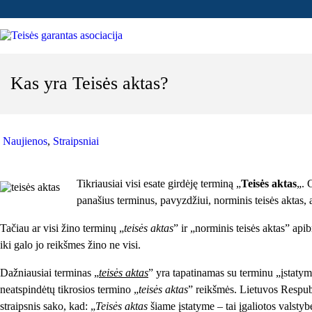
Kas yra Teisės aktas?
Naujienos
,
Straipsniai
Tikriausiai visi esate girdėję terminą „
Teisės aktas
„. 
panašius terminus, pavyzdžiui, norminis teisės aktas, 
Tačiau ar visi žino terminų „
teisės aktas
” ir „norminis teisės aktas” ap
iki galo jo reikšmes žino ne visi.
Dažniausiai terminas „
teisės aktas
” yra tapatinamas su terminu „įstatym
neatspindėtų tikrosios termino „
teisės aktas
” reikšmės. Lietuvos Respubl
straipsnis sako, kad: „
Teisės aktas
šiame įstatyme – tai įgaliotos valstyb