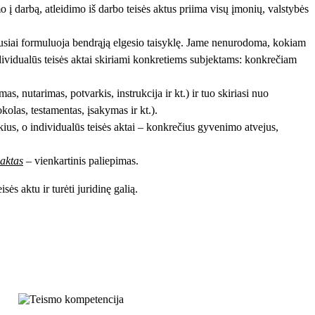
o į darbą, atleidimo iš darbo teisės aktus priima visų įmonių, valstybės
iausiai formuluoja bendrąją elgesio taisyklę. Jame nenurodoma, kokiam
dividualūs teisės aktai skiriami konkretiems subjektams: konkrečiam
s, nutarimas, potvarkis, instrukcija ir kt.) ir tuo skiriasi nuo
kolas, testamentas, įsakymas ir kt.).
tykius, o individualūs teisės aktai – konkrečius gyvenimo atvejus,
 aktas
– vienkartinis paliepimas.
ės aktu ir turėti juridinę galią.