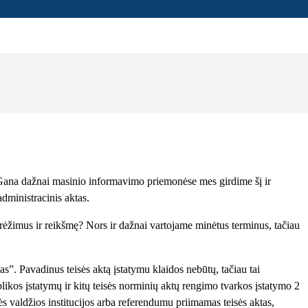
Gana dažnai masinio informavimo priemonėse mes girdime šį ir
administracinis aktas.
ibrėžimus ir reikšmę? Nors ir dažnai vartojame minėtus terminus, tačiau
as”. Pavadinus teisės aktą įstatymu klaidos nebūtų, tačiau tai
ikos įstatymų ir kitų teisės norminių aktų rengimo tvarkos įstatymo 2
ės valdžios institucijos arba referendumu priimamas teisės aktas,