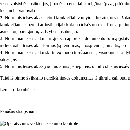
visos valstybės institucijos, įmonės, pavieniai pareigūnai (pvz., priėmim
institucijų vadovai).
2. Norminis teisės aktas neturi konkrečiai įvardyto adresato, nes dažn
konkrečiam asmeniui ar institucijai skiriama teisės norma. Tuo tarpu in
asmeniui, pareigūnui, valstybės institucijai.
3. Norminiai teisės aktai turi griežtai apibrėžtą dokumento formą (įstatyma
individualių teisės aktų formos (sprendimas, nuosprendis, nutartis, proto
4. Norminiai teisės aktai skirti reguliuoti tipiškiausius, visuotinius san
situacijas.
5. Norminis teisės aktas yra nuolatinis paliepimas, o individualus
teisės
Taigi iš pirmo žvilgsnio nereikšmingas dokumentas iš tikrųjų gali būti teis
Leonard Jakubėnas
Panašūs straipsniai