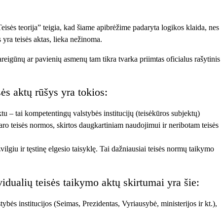
eisės teorija” teigia, kad šiame apibrėžime padaryta logikos klaida, nes
 yra teisės aktas, lieka nežinoma.
pareigūnų ar pavienių asmenų tam tikra tvarka priimtas oficialus rašytinis
ės aktų rūšys yra tokios:
tu – tai kompetentingų valstybės institucijų (teisėkūros subjektų)
udaro teisės normos, skirtos daugkartiniam naudojimui ir neribotam teisės
vilgiu ir tęstinę elgesio taisyklę. Tai dažniausiai teisės normų taikymo
vidualių teisės taikymo aktų skirtumai yra šie:
tybės institucijos (Seimas, Prezidentas, Vyriausybė, ministerijos ir kt.),