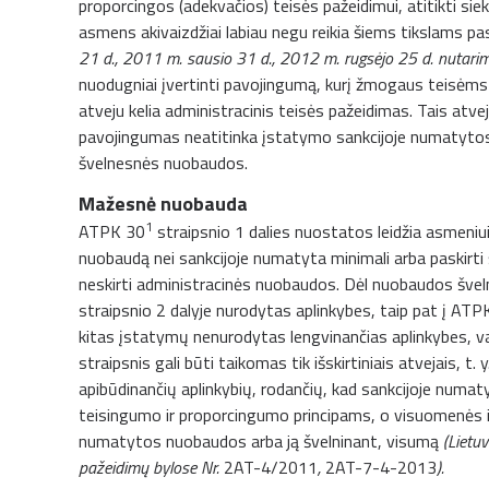
proporcingos (adekvačios) teisės pažeidimui, atitikti siek
asmens akivaizdžiai labiau negu reikia šiems tikslams pa
21 d., 2011 m. sausio 31 d., 2012 m. rugsėjo 25 d. nutarim
nuodugniai įvertinti pavojingumą, kurį žmogaus teisėms
atveju kelia administracinis teisės pažeidimas. Tais atve
pavojingumas neatitinka įstatymo sankcijoje numatytos 
švelnesnės nuobaudos.
Mažesnė nuobauda
1
ATPK 30
straipsnio 1 dalies nuostatos leidžia asmeniui
nuobaudą nei sankcijoje numatyta minimali arba paskirti
neskirti administracinės nuobaudos. Dėl nuobaudos švel
straipsnio 2 dalyje nurodytas aplinkybes, taip pat į AT
kitas įstatymų nenurodytas lengvinančias aplinkybes, va
straipsnis gali būti taikomas tik išskirtiniais atvejais, t
apibūdinančių aplinkybių, rodančių, kad sankcijoje num
teisingumo ir proporcingumo principams, o visuomenės int
numatytos nuobaudos arba ją švelninant, visumą
(Lietu
pažeidimų bylose Nr.
2AT-4/2011
,
2AT-7-4-2013
).