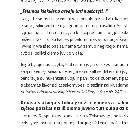
3-2013
,
2AT-3-2014
,
2AT-41-2014
,
2AT-54-2014
).
„Teismas kiekvienu atveju turi nustatyti…”
Taigi, Teismas kiekvienu atveju privalo nustatyti, kad ko
eismo įvykio vietoje ir ją ignoruodamas pasišalino. Šis s
sąmoningai ir turėdami tyčia bei suprasdami, jog pažeidži
pažeidimas. Tačiau kaltės privalomumas suponuoja išvad
įvykis ir yra iš jo pasišalinama t.y asmuo negirdėjo, 
tyčios palikti eismo įvykio vietą.
Jeigu byloje nustatyta, kad eismo įvykį sukėlęs asmuo 
žalą nukentėjusiajam, neneigia savo kaltės dėl eismo įvy
bendrauja su nukentėjusiuoju ir pan., tokie duomenys pap
siekdamas išvengti atsakomybės, o sąžiningai klysdam
nutartys administracinių teisės pažeidimų bylose Nr.
2AT-1
Ar visais atvejais tokia griežta asmens atsa
tyčios pasišalinti iš eismo įvykio turi sulaukt
Lietuvos Respublikos Konstitucinis Teismas yra ne kartą
valstybės principai suponuoja tai, jog už teisės pažeid