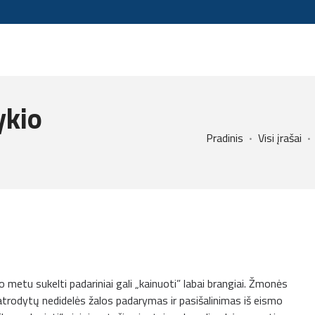
ykio
Pradinis
Visi įrašai
metu sukelti padariniai gali „kainuoti” labai brangiai. Žmonės
atrodytų nedidelės žalos padarymas ir pasišalinimas iš eismo