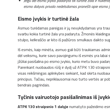
Jeigu dėl eismo įvykio padaryta tik turtinė žala ir nukent
eismo dalyvis privalo nedelsdamas pranešti apie eismo įv
Eismo įvykis ir turtinė žala
Asmuo turėdamas pareigas ir jų nevykdydamas yra trau
svarbu kokia turtinė žala yra padaryta. Žmonės klaidinga
stulpo, kelkraščio ar kito iš pažiūros smulkaus daikto s
Iš esmės, kaip minėta, asmuo gali būti traukiamas adm
dėl veiksmų, kurie savo pavojingumu iš esmės yra labai skir
įžūliai pasišalina po eismo įvykio, kurio metu buvo padaryt
Parenkant nuobaudos rūšį ir dydį už ATPK 130 straipsni
visas reikšmingas aplinkybes siekiant, kad skirta nuobau
principus. Tačiau, nepriklausomai nuo turto vertės ar po
bendrais pagrindais.
Tyčinis vairuotojo pasišalinimas iš įvyki
ATPK 130 straipsnio 1 dalyje
numatyto pažeidimo esmę 