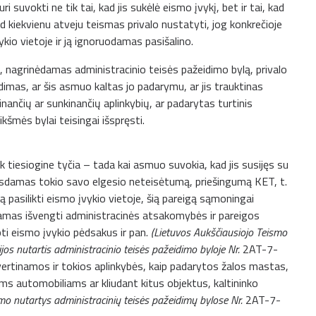
ri suvokti ne tik tai, kad jis sukėlė eismo įvykį, bet ir tai, kad
 kad kiekvienu atveju teismas privalo nustatyti, jog konkrečioje
kio vietoje ir ją ignoruodamas pasišalino.
 nagrinėdamas administracinio teisės pažeidimo bylą, privalo
idimas, ar šis asmuo kaltas jo padarymu, ar jis trauktinas
nčių ar sunkinančių aplinkybių, ar padarytas turtinis
eikšmės bylai teisingai išspręsti.
 tiesiogine tyčia – tada kai asmuo suvokia, kad jis susijęs su
suprasdamas tokio savo elgesio neteisėtumą, priešingumą KET, t.
 pasilikti eismo įvykio vietoje, šią pareigą sąmoningai
ekdamas išvengti administracinės atsakomybės ir pareigos
pti eismo įvykio pėdsakus ir pan.
(Lietuvos Aukščiausiojo Teismo
jos nutartis administracinio teisės pažeidimo byloje Nr.
2AT-7-
i vertinamos ir tokios aplinkybės, kaip padarytos žalos mastas,
s automobiliams ar kliudant kitus objektus, kaltininko
mo nutartys administracinių teisės pažeidimų bylose Nr.
2AT-7-