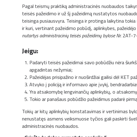
Pagal teismų praktiką administracinės nuobaudos taikym
teisės pažeidimo ir už šį pažeidimą nustatytos nuobaudos,
teisinga pusiausvyra. Teisinga ir protinga laikytina toki
ir kuri, vertinant pažeidimo pobūdį, aplinkybes, pažeidė
nutartys administracinių teisės pažeidimų bylose Nr.
2AT-7
Jeigu:
Padaryti teisės pažeidimai savo pobūdžiu nėra šiurkš
apgadintas nežymiai;
Pažeidėjas prisipažino ir nuoširdžiai gailisi dėl KET pa
Atvyko į policiją ir informavo apie įvykį, bendradarbiav
Yra atsakomybę lengvinančių aplinkybių, o atsakomy
Tokio ar panašaus pobūdžio pažeidimus padarė pirmą
Tokių ar kitų aplinkybių konstatavimas ir vertinimas byloj
nenustatęs asmens veiksmuose tyčios gali paskirti šveln
administracinės nuobaudos.