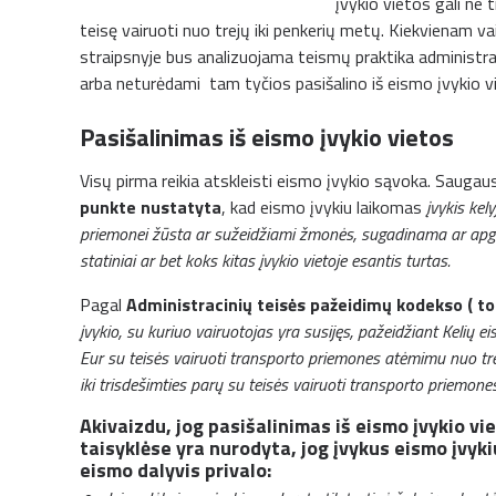
įvykio vietos gali ne t
teisę vairuoti nuo trejų iki penkerių metų. Kiekvienam v
straipsnyje bus analizuojama teismų praktika administr
arba neturėdami tam tyčios pasišalino iš eismo įvykio v
Pasišalinimas iš eismo įvykio vietos
Visų pirma reikia atskleisti eismo įvykio sąvoka. Saugau
punkte nustatyta
, kad eismo įvykiu laikomas
įvykis kely
priemonei žūsta ar sužeidžiami žmonės, sugadinama ar apgad
statiniai ar bet koks kitas įvykio vietoje esantis turtas.
Pagal
Administracinių teisės pažeidimų kodekso ( tol
įvykio, su kuriuo vairuotojas yra susijęs, pažeidžiant Kelių
Eur su teisės vairuoti transporto priemones atėmimu nuo tre
iki trisdešimties parų su teisės vairuoti transporto priemon
Akivaizdu, jog pasišalinimas iš eismo įvykio vi
taisyklėse yra nurodyta, jog įvykus eismo įvykiu
eismo dalyvis privalo: