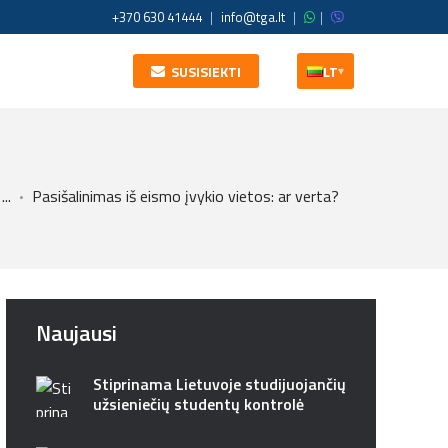
+370 630 41444
|
info@tga.lt
|
|
SUSISIEKTI
LT
▾
...
Pasišalinimas iš eismo įvykio vietos: ar verta?
Naujausi
Stiprinama Lietuvoje studijuojančių
užsieniečių studentų kontrolė