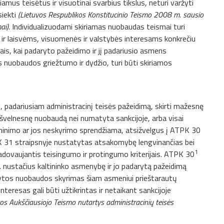
iamus teisėtus ir visuotinai svarbius tikslus, neturi varžyti
siekti
(Lietuvos Respublikos Konstitucinio Teismo 2008 m. sausio
ai).
Individualizuodami skiriamas nuobaudas teismai turi
 ir laisvėms, visuomenės ir valstybės interesams konkrečiu
jais, kai padaryto pažeidimo ir jį padariusio asmens
nuobaudos griežtumo ir dydžio, turi būti skiriamos
, padariusiam administracinį teisės pažeidimą, skirti mažesnę
 švelnesnę nuobaudą nei numatyta sankcijoje, arba visai
ninimo ar jos neskyrimo sprendžiama, atsižvelgus į ATPK 30
PK 31 straipsnyje nustatytas atsakomybę lengvinančias bei
1
dovaujantis teisingumo ir protingumo kriterijais. ATPK 30
. y. nustačius kaltininko asmenybę ir jo padarytą pažeidimą
atytos nuobaudos skyrimas šiam asmeniui prieštarautų
eresas gali būti užtikrintas ir netaikant sankcijoje
vos Aukščiausiojo Teismo nutartys administracinių teisės