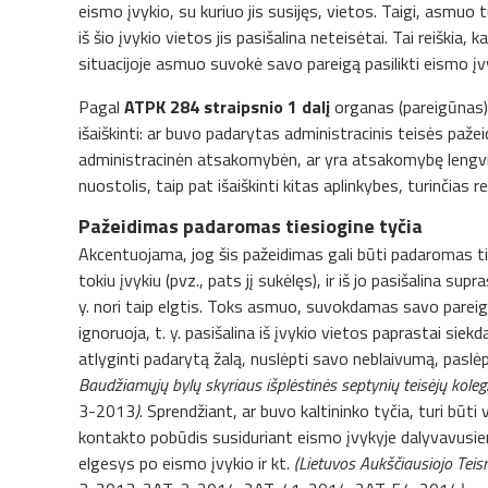
eismo įvykio, su kuriuo jis susijęs, vietos. Taigi, asmuo tu
iš šio įvykio vietos jis pasišalina neteisėtai. Tai reiškia,
situacijoje asmuo suvokė savo pareigą pasilikti eismo įvy
Pagal
ATPK 284 straipsnio 1 dalį
organas (pareigūnas),
išaiškinti: ar buvo padarytas administracinis teisės paže
administracinėn atsakomybėn, ar yra atsakomybę lengvina
nuostolis, taip pat išaiškinti kitas aplinkybes, turinčias r
Pažeidimas padaromas tiesiogine tyčia
Akcentuojama, jog šis pažeidimas gali būti padaromas tik
tokiu įvykiu (pvz., pats jį sukėlęs), ir iš jo pasišalina 
y. nori taip elgtis. Toks asmuo, suvokdamas savo pareigą
ignoruoja, t. y. pasišalina iš įvykio vietos paprastai si
atlyginti padarytą žalą, nuslėpti savo neblaivumą, paslė
Baudžiamųjų bylų skyriaus išplėstinės septynių teisėjų kolegi
3-2013
)
. Sprendžiant, ar buvo kaltininko tyčia, turi būt
kontakto pobūdis susiduriant eismo įvykyje dalyvavusiem
elgesys po eismo įvykio ir kt.
(Lietuvos Aukščiausiojo Teis