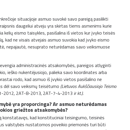
nkrečioje situacijoje asmuo suvokė savo pareigą pasilikti
traipsnis daugeliui atveju yra skirtas tiems asmenims kurie
a kelių eismo taisykles, pasišalina iš vietos kur įvyko teisės
ą, kad ne visais atvejais asmuo suvokia kad įvyko eismo
nematė, nepajautė, nesuprato neturėdamas savo veiksmuose
nevengia administracinės atsakomybės, pareigos atlyginti
kio, ieško nukentėjusiojo, palieka savo koordinates arba
rastai rodo, kad asmuo iš įvykio vietos pasišalino ne
as dėl savo veiksmų teisėtumo
(Lietuvos Aukščiausiojo Teismo
1-2012
,
2AT-8-2013
,
2AT-7-4-2013
ir kt.).
komybė yra proporcinga? Ar asmuo neturėdamas
i tokios griežtos atsakomybės?
 konstatavęs, kad konstituciniai teisingumo, teisinės
imus valstybės nustatomos poveikio priemonės turi būti