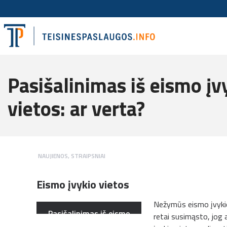
Pasišalinimas iš eismo įv
vietos: ar verta?
NAUJIENOS
,
STRAIPSNIAI
Eismo įvykio vietos
Nežymūs eismo įvykio 
Pasišalinimas iš eismo
retai susimąsto, jog 
įvykio vietos