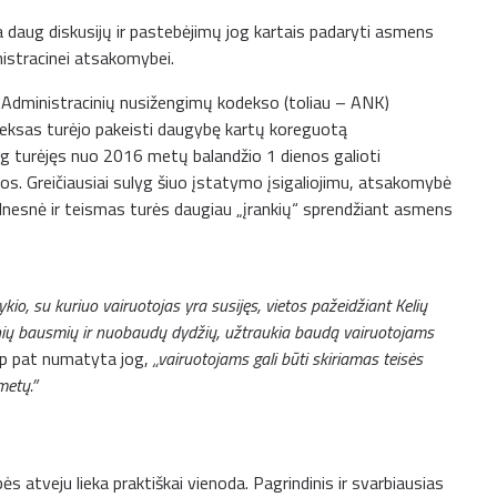
 daug diskusijų ir pastebėjimų jog kartais padaryti asmens
istracinei atsakomybei.
jo Administracinių nusižengimų kodekso (toliau – ANK)
eksas turėjo pakeisti daugybę kartų koreguotą
g turėjęs nuo 2016 metų balandžio 1 dienos galioti
os. Greičiausiai sulyg šiuo įstatymo įsigaliojimu, atsakomybė
elnesnė ir teismas turės daugiau „įrankių“ sprendžiant asmens
kio, su kuriuo vairuotojas yra susijęs, vietos pažeidžiant Kelių
inių bausmių ir nuobaudų dydžių,
užtraukia baudą vairuotojams
aip pat numatyta jog,
„vairuotojams gali būti skiriamas teisės
metų.”
 atveju lieka praktiškai vienoda. Pagrindinis ir svarbiausias