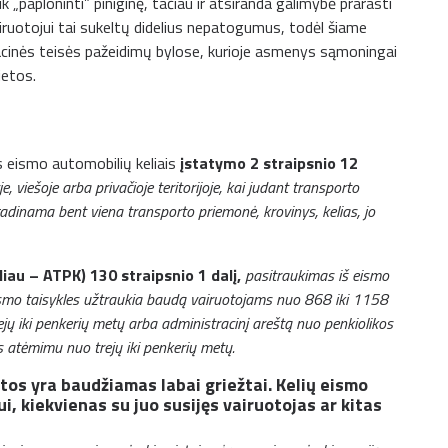
ik „paploninti” piniginę, tačiau ir atsiranda galimybė prarasti
airuotojui tai sukeltų didelius nepatogumus, todėl šiame
acinės teisės pažeidimų bylose, kurioje asmenys sąmoningai
ietos.
s eismo automobilių keliais
įstatymo 2 straipsnio 12
je, viešoje arba privačioje teritorijoje, kai judant transporto
inama bent viena transporto priemonė, krovinys, kelias, jo
iau – ATPK) 130 straipsnio 1 dalį,
pasitraukimas iš eismo
 eismo taisykles užtraukia baudą vairuotojams nuo 868 iki 1158
jų iki penkerių metų arba administracinį areštą nuo penkiolikos
es atėmimu nuo trejų iki penkerių metų.
etos yra baudžiamas labai griežtai. Kelių eismo
i, kiekvienas su juo susijęs vairuotojas ar kitas