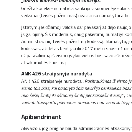
„Griežta kodekse numatyta sankcija..”
Griežta kodekse numatyta sankcija visuomenėje sulaukia
veiksmai (teisės pažeidimas) neatitinka numatytai admin
Įstatymų leidžiamoji valdžia dar pavasarį atidėjo naujo
įsigaliojimą. Šis modernus, daug pakeitimų numatęs kod
Administracinių teisės pažeidimų kodeksą. Numatyta, jo
kodeksas, atidėtas bent jau iki 2017 metų sausio 1 dien
už pasišalinimą iš eismo įvykio vietos bus savotiškai šv
atsakomybės kausimą.
ANK 426 straipsnyje nurodyta
ANK 426 straipsnyje nurodyta „
Pasitraukimas iš eismo įvy
eismo taisykles, kai padaryta žala neviršija penkiolikos baz
nuo šešių šimtų iki aštuonių šimtų penkiasdešimt eurų”
, t
vairuoti transporto priemones atėmimas nuo vienų iki trejų 
Apibendrinant
Akivaizdu, jog piniginė bauda administracinės atsakomybės