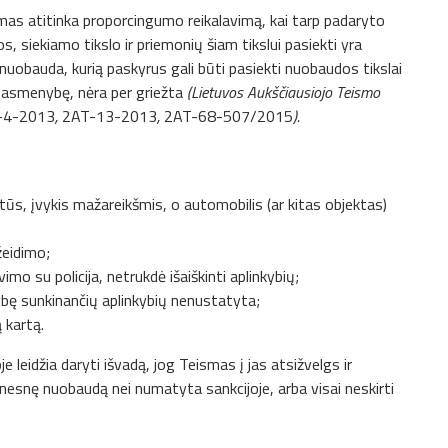
as atitinka proporcingumo reikalavimą, kai tarp padaryto
 siekiamo tikslo ir priemonių šiam tikslui pasiekti yra
a nuobauda, kurią paskyrus gali būti pasiekti nuobaudos tikslai
jo asmenybę, nėra per griežta
(Lietuvos Aukščiausiojo Teismo
-4-2013
,
2AT-13-2013
,
2AT-68-507/2015
).
tūs, įvykis mažareikšmis, o automobilis (ar kitas objektas)
žeidimo;
imo su policija, netrukdė išaiškinti aplinkybių;
bę sunkinančių aplinkybių nenustatyta;
 kartą.
e leidžia daryti išvadą, jog Teismas į jas atsižvelgs ir
esnę nuobaudą nei numatyta sankcijoje, arba visai neskirti