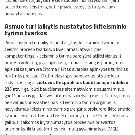
Tačiau nukentėjusysis ne tik naudojasi numatytomis ir jam
suteiktomis teisėmis, bet ir privalo vykdyti įstatyme jam
nurodytas pareigas.
Asmuo turi laikytis nustatytos ikiteisminio
tyrimo tvarkos
Pirma, asmuo turi laikytis nustatytos ikiteisminio tyrimo ar
teismo proceso tvarkos, o kviečiamas, atvykti pas
kompetentingą ikiteisminio tyrimo pareigūną atlikti vienus iš
proceso veiksmų, pvz.: apklausą, ir duoti teisingus parodymus
apie tai kas jam yra žinoma ir kitas svarbias aplinkybes turinčias
reikšmės procesui. O už melagingus parodymus atsako kaip
liudytojas, pagal
Lietuvos Respublikos baudžiamojo kodekso
235 str
. ir gali būti baudžiamas alternatyviomis bausmėmis, o
griežčiausia iš jų – laisvės atėmimas iki dvejų metų. Neatvykimas
be svarbios priežasties pas ikiteisminio tyrimo organus, ar
nevykdymas ikiteisminio tyrimo pareigūno, prokuroro, ikiteisminio
tyrimo teisėjo ar teismo teisėtų nurodymų – už šiuos veiksmus
gali būti taikomos ir yra numatytos procesinės prievartos
priemonės, iki trisdešimties minimalių gyvenimo lygių (MGL)