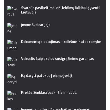
Svarbūs pasikeitimai dėl leidimų laikinai gyventi
Lietuvoje
Įmonė Šveicarijoje
Dokumentų klastojimas – reikšmė ir atsakomybė
Vekselis kaip skolos susigrąžinimo garantas
Ką daryti patekus į eismo įvykį?
Prekės ženklas: paskirtis ir nauda
Įmonės buhalterinės apskaitos tvarkymas