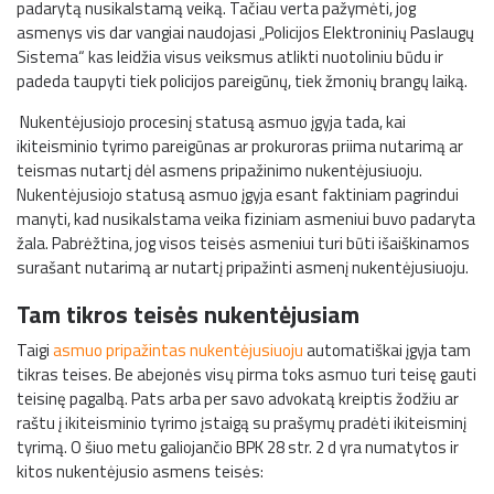
padarytą nusikalstamą veiką. Tačiau verta pažymėti, jog
asmenys vis dar vangiai naudojasi „Policijos Elektroninių Paslaugų
Sistema“ kas leidžia visus veiksmus atlikti nuotoliniu būdu ir
padeda taupyti tiek policijos pareigūnų, tiek žmonių brangų laiką.
Nukentėjusiojo procesinį statusą asmuo įgyja tada, kai
ikiteisminio tyrimo pareigūnas ar prokuroras priima nutarimą ar
teismas nutartį dėl asmens pripažinimo nukentėjusiuoju.
Nukentėjusiojo statusą asmuo įgyja esant faktiniam pagrindui
manyti, kad nusikalstama veika fiziniam asmeniui buvo padaryta
žala. Pabrėžtina, jog visos teisės asmeniui turi būti išaiškinamos
surašant nutarimą ar nutartį pripažinti asmenį nukentėjusiuoju.
Tam tikros teisės nukentėjusiam
Taigi
asmuo pripažintas nukentėjusiuoju
automatiškai įgyja tam
tikras teises. Be abejonės visų pirma toks asmuo turi teisę gauti
teisinę pagalbą. Pats arba per savo advokatą kreiptis žodžiu ar
raštu į ikiteisminio tyrimo įstaigą su prašymų pradėti ikiteisminį
tyrimą. O šiuo metu galiojančio BPK 28 str. 2 d yra numatytos ir
kitos nukentėjusio asmens teisės: