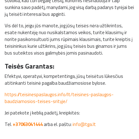
suvokia, kad turi begalę teisių, kuriomis nesinaudoja ir taip
sunkina savo padėtį, manydami, jog visą darbą padarys tyrėjai bei
jų teisėti interesai bus apginti.
Vis dėl to, jeigu jūs manote, jog jūsų teisės nėra užtikrintos,
esate nukentėję nuo nusikalstamos veikos, turite klausimų ir
norite pasikonsultuoti jums rūpimais klausimais, turite kreiptis į
teisininkus kurie užtikrins, jog jūsų teisės bus ginamos ir jums
bus suteiktos visos galimybės jomis pasinaudoti.
Teisės Garantas:
Efektyvi, operatyvi, kompetentinga, j
ū
s
ų
teis
ė
tus l
ū
kes
č
ius
atitinkanti teisin
ė
pagalba baud
ž
iamosiose bylose.
https://teisinespaslaugos.info/lt/teisines-paslaugos-
baudziamosios-teises-srityje/
Jei patekote
į
kebli
ą
pad
ė
t
į
, kreipkit
ė
s:
Tel.
+37063041444
arba el. paštu:
info@tga.lt