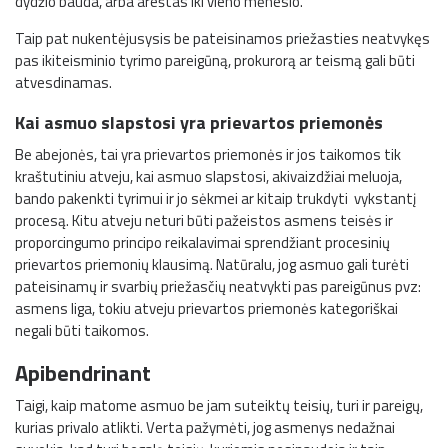
dydžio bauda, arba areštas iki vieno mėnesio.
Taip pat nukentėjusysis be pateisinamos priežasties neatvykęs
pas ikiteisminio tyrimo pareigūną, prokurorą ar teismą gali būti
atvesdinamas.
Kai asmuo slapstosi yra prievartos priemonės
Be abejonės, tai yra prievartos priemonės ir jos taikomos tik
kraštutiniu atveju, kai asmuo slapstosi, akivaizdžiai meluoja,
bando pakenkti tyrimui ir jo sėkmei ar kitaip trukdyti vykstantį
procesą. Kitu atveju neturi būti pažeistos asmens teisės ir
proporcingumo principo reikalavimai sprendžiant procesinių
prievartos priemonių klausimą. Natūralu, jog asmuo gali turėti
pateisinamų ir svarbių priežasčių neatvykti pas pareigūnus pvz:
asmens liga, tokiu atveju prievartos priemonės kategoriškai
negali būti taikomos.
Apibendrinant
Taigi, kaip matome asmuo be jam suteiktų teisių, turi ir pareigų,
kurias privalo atlikti. Verta pažymėti, jog asmenys nedažnai