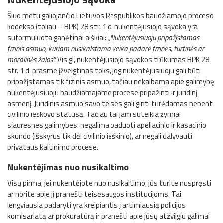
Šiuo metu galiojančio Lietuvos Respublikos baudžiamojo proceso
kodekso (toliau – BPK) 28 str. 1 d. nukentėjusiojo sąvoka yra
suformuluota ganėtinai aiškiai:
„
Nukentėjusiuoju pripažįstamas
fizinis asmuo, kuriam nusikalstama veika padarė fizinės, turtinės ar
moralinės žalos“.
Vis gi, nukentėjusiojo sąvokos trūkumas BPK 28
str. 1 d. prasme įžvelgtinas toks, jog nukentėjusiuoju gali būti
pripažįstamas tik fizinis asmuo, tačiau nekalbama apie galimybę
nukentėjusiuoju baudžiamajame procese pripažinti ir juridinį
asmenį. Juridinis asmuo savo teises gali ginti turėdamas nebent
civilinio ieškovo statusą. Tačiau tai jam suteikia žymiai
siauresnes galimybes: negalima paduoti apeliacinio ir kasacinio
skundo (išskyrus tik dėl civilinio ieškinio), ar negali dalyvauti
privataus kaltinimo procese.
Nukentėjimas nuo nusikaltimo
Visų pirma, jei nukentėjote nuo nusikaltimo, jūs turite nuspręsti
ar norite apie jį pranešti teisėsaugos institucijoms. Tai
lengviausia padaryti yra kreipiantis į artimiausią policijos
komisariatą ar prokuratūrą ir pranešti apie jūsų atžvilgiu galimai