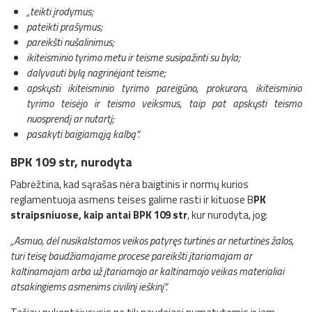
„
teikti įrodymus;
pateikti prašymus;
pareikšti nušalinimus;
ikiteisminio tyrimo metu ir teisme susipažinti su byla;
dalyvauti bylą nagrinėjant teisme;
apskųsti ikiteisminio tyrimo pareigūno, prokuroro, ikiteisminio
tyrimo teisėjo ir teismo veiksmus, taip pat apskųsti teismo
nuosprendį ar nutartį;
pasakyti baigiamąją kalbą“.
BPK 109 str, nurodyta
Pabrėžtina, kad sąrašas nėra baigtinis ir normų kurios
reglamentuoja asmens teises galime rasti ir kituose B
PK
straipsniuose, kaip antai BPK 109 str
, kur nurodyta, jog:
„Asmuo, dėl nusikalstamos veikos patyręs turtinės ar neturtinės žalos,
turi teisę baudžiamajame procese pareikšti įtariamajam ar
kaltinamajam arba už įtariamojo ar kaltinamojo veikas materialiai
atsakingiems asmenims civilinį ieškinį“.