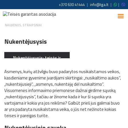
+370 630 41444
|
info@tga.lt
|
|
NAUJIENOS
,
STRAIPSNIAI
Nukentėjusysis
Nukentėjusysis: teisės ir
pareigos
Asmenys, kurių atžvilgiu buvo padarytos nusikalstamos veikos,
kasdieniame gyvenime įvardijami skirtingai: „nusikaltimo aukos“,
„nukentėjusieji“, „asmenys, nukentėję dėl nusikaltimo“.
Visuomenės informavimo priemonėse dažnai girdime sąvoką
„nukentėjusysis“, tačiau ar žinome kada ir kur ši sąvoka yra
vartojama ir kokia yra jos reikšmė? Galbūt prieš jus galimai buvo
ar yra padaryta nusikalstama veika, o jūs net nežinote kokias
teises ir pareigas turite.
Nukentėjusiojo sąvoka