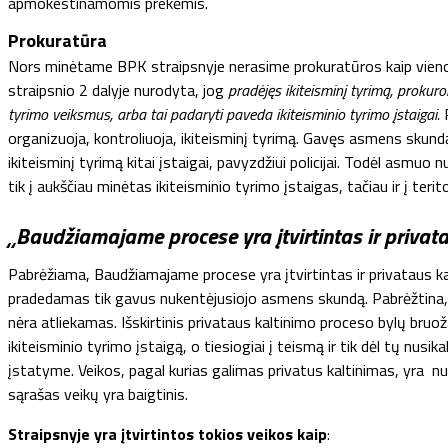
apmokestinamomis prekėmis.
Prokuratūra
Nors minėtame BPK straipsnyje nerasime prokuratūros kaip vienos
straipsnio 2 dalyje nurodyta, jog
pradėjęs ikiteisminį tyrimą, prokuro
tyrimo veiksmus, arba tai padaryti paveda ikiteisminio tyrimo įstaigai.
P
organizuoja, kontroliuoja, ikiteisminį tyrimą. Gavęs asmens skundą
ikiteisminį tyrimą kitai įstaigai, pavyzdžiui policijai. Todėl asmuo
tik į aukščiau minėtas ikiteisminio tyrimo įstaigas, tačiau ir į terit
„Baudžiamajame procese yra įtvirtintas ir privat
Pabrėžiama,
Baudžiamajame procese yra įtvirtintas ir privataus k
pradedamas tik gavus nukentėjusiojo asmens skundą. Pabrėžtina, j
nėra atliekamas.
Išskirtinis privataus kaltinimo proceso bylų bruo
ikiteisminio tyrimo įstaigą, o tiesiogiai į teismą ir tik dėl tų nus
įstatyme. Veikos, pagal kurias galimas privatus kaltinimas, yra 
sąrašas veikų yra baigtinis.
Straipsnyje yra įtvirtintos tokios veikos kaip
: