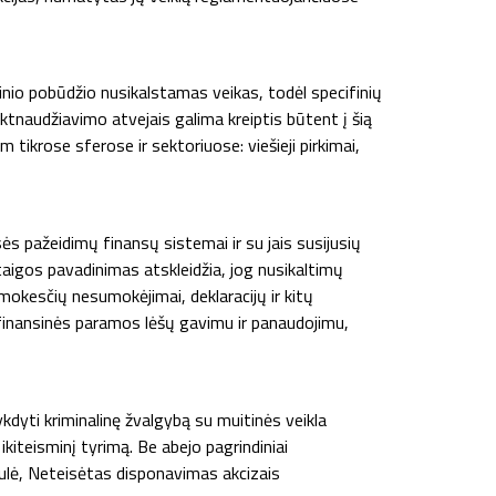
upcinio pobūdžio nusikalstamas veikas, todėl specifinių
iktnaudžiavimo atvejais galima kreiptis būtent į šią
 tikrose sferose ir sektoriuose: viešieji pirkimai,
ės pažeidimų finansų sistemai ir su jais susijusių
taigos pavadinimas atskleidžia, jog nusikaltimų
mokesčių nesumokėjimai, deklaracijų ir kitų
finansinės paramos lėšų gavimu ir panaudojimu,
ykdyti kriminalinę žvalgybą su muitinės veikla
kiteisminį tyrimą. Be abejo pagrindiniai
aulė, Neteisėtas disponavimas akcizais