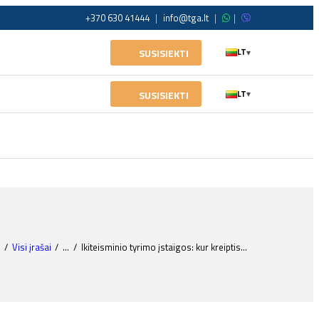
+370 630 41444
|
info@tga.lt
|
|
SUSISIEKTI
LT
▾
SUSISIEKTI
LT
▾
Visi įrašai
...
Ikiteisminio tyrimo įstaigos: kur kreiptis...