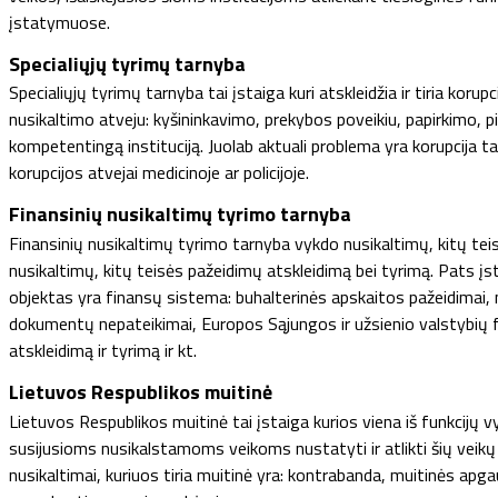
įstatymuose.
Specialiųjų tyrimų tarnyba
Specialiųjų tyrimų tarnyba tai įstaiga kuri atskleidžia ir tiria kor
nusikaltimo atveju: kyšininkavimo, prekybos poveikiu, papirkimo, p
kompetentingą instituciją. Juolab aktuali problema yra korupcija tam
korupcijos atvejai medicinoje ar policijoje.
Finansinių nusikaltimų tyrimo tarnyba
Finansinių nusikaltimų tyrimo tarnyba vykdo nusikaltimų, kitų teis
nusikaltimų, kitų teisės pažeidimų atskleidimą bei tyrimą. Pats įs
objektas yra finansų sistema: buhalterinės apskaitos pažeidimai, 
dokumentų nepateikimai, Europos Sąjungos ir užsienio valstybių 
atskleidimą ir tyrimą ir kt.
Lietuvos Respublikos muitinė
Lietuvos Respublikos muitinė tai įstaiga kurios viena iš funkcijų v
susijusioms nusikalstamoms veikoms nustatyti ir atlikti šių veikų i
nusikaltimai, kuriuos tiria muitinė yra: kontrabanda, muitinės apg