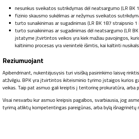
nesunkus sveikatos sutrikdymas dėl neatsargumo (LR BK 139
fizinio skausmo sukėlimas ar nežymus sveikatos sutrikdyma
turto sunaikinimas ar sugadinimas (LR BK 187 straipsnio 1 i
turto sunaikinimas ar sugadinimas dėl neatsargumo (LR BK 1
įstatyme įtvirtintos veikos yra kiek mažiau pavojingos, kur
kaltinimo procesas yra vienintelė išimtis, kai kaltinti nusi
Reziumuojant
Apibendrinant, nukentėjusysis turi visišką pasirinkimo laisvę rinkt
atžvilgiu. BPK yra įtvirtintos ikiteisminio tyrimo įstaigos kurios ga
veikas. Taip pat asmuo gali kreiptis į teritorinę prokuratūra, arba 
Visai nesvarbu kur asmuo kreipsis pagalbos, svarbiausia, jog asmens
tyrimą atliktų kompetentingas pareigūnas, arba bylą išnagrinėtų 