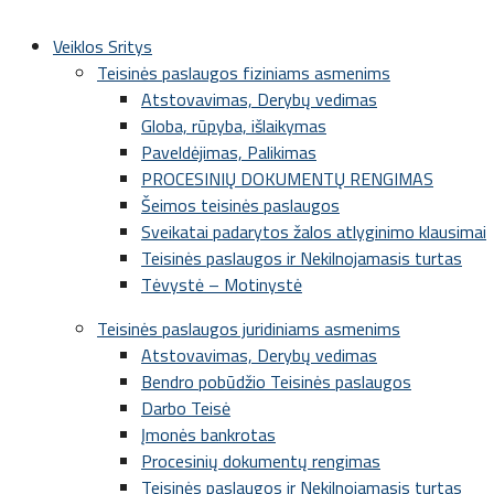
Veiklos Sritys
Teisinės paslaugos fiziniams asmenims
Atstovavimas, Derybų vedimas
Globa, rūpyba, išlaikymas
Paveldėjimas, Palikimas
PROCESINIŲ DOKUMENTŲ RENGIMAS
Šeimos teisinės paslaugos
Sveikatai padarytos žalos atlyginimo klausimai
Teisinės paslaugos ir Nekilnojamasis turtas
Tėvystė – Motinystė
Teisinės paslaugos juridiniams asmenims
Atstovavimas, Derybų vedimas
Bendro pobūdžio Teisinės paslaugos
Darbo Teisė
Įmonės bankrotas
Procesinių dokumentų rengimas
Teisinės paslaugos ir Nekilnojamasis turtas