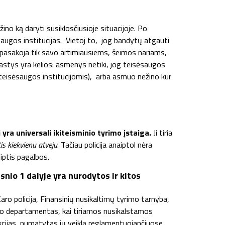
ino ką daryti susiklosčiusioje situacijoje. Po
ėsaugos institucijas. Vietoj to, jog bandytų atgauti
apasakoja tik savo artimiausiems, šeimos nariams,
ežastys yra kelios: asmenys netiki, jog teisėsaugos
iki teisėsaugos institucijomis), arba asmuo nežino kur
 yra universali ikiteisminio tyrimo įstaiga.
Ji tiria
is kiekvienu atveju
. Tačiau policija anaiptol nėra
eiptis pagalbos.
nio 1 dalyje yra nurodytos ir kitos
ro policija, Finansinių nusikaltimų tyrimo tarnyba,
imo departamentas, kai tiriamos nusikalstamos
nkcijas, numatytas jų veiklą reglamentuojančiuose