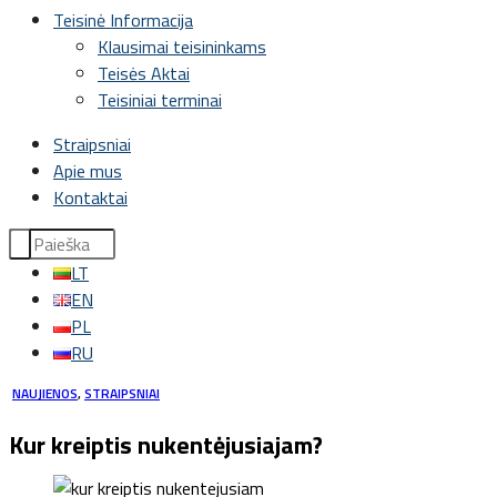
Teisinė Informacija
Klausimai teisininkams
Teisės Aktai
Teisiniai terminai
Straipsniai
Apie mus
Kontaktai
LT
EN
PL
RU
NAUJIENOS
,
STRAIPSNIAI
Kur kreiptis nukentėjusiajam?