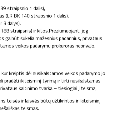
 straipsnio 1 dalis),
s (LR BK 140 straipsnio 1 dalis),
r 3 dalys),
88 straipsnis) ir kitos.Preziumuojant, jog
ios galbūt sukelia mažesnius padarinius, privataus
kalstamos veikos padarymu prokuroras neprivalo.
is kur kreiptis dėl nusikalstamos veikos padarymo jo
li pradėti ikiteisminį tyrimą ir tirti nusikalstamas
privataus kaltinimo tvarka – tiesiogiai į teismą.
 teisės ir laisvės būtų užtikrintos ir ikiteisminį
nešališkas teismas.