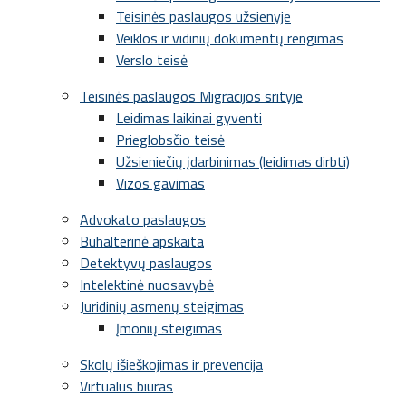
Teisinės paslaugos užsienyje
Veiklos ir vidinių dokumentų rengimas
Verslo teisė
Teisinės paslaugos Migracijos srityje
Leidimas laikinai gyventi
Prieglobsčio teisė
Užsieniečių įdarbinimas (leidimas dirbti)
Vizos gavimas
Advokato paslaugos
Buhalterinė apskaita
Detektyvų paslaugos
Intelektinė nuosavybė
Juridinių asmenų steigimas
Įmonių steigimas
Skolų išieškojimas ir prevencija
Virtualus biuras