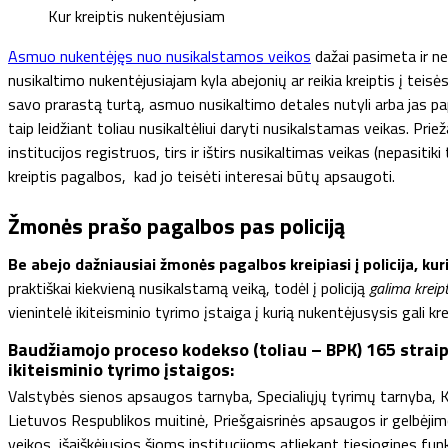
Kur kreiptis nukentėjusiam
Asmuo nukentėjęs nuo nusikalstamos veikos
dažai pasimeta ir než
nusikaltimo nukentėjusiajam kyla abejonių ar reikia kreiptis į teis
savo prarastą turtą, asmuo nusikaltimo detales nutyli arba jas p
taip leidžiant toliau nusikaltėliui daryti nusikalstamas veikas. Pri
institucijos registruos, tirs ir ištirs nusikaltimas veikas (nepasit
kreiptis pagalbos, kad jo teisėti interesai būtų apsaugoti.
Žmonės prašo pagalbos pas policiją
Be abejo dažniausiai žmonės pagalbos kreipiasi į policija, kuri
praktiškai kiekvieną nusikalstamą veiką, todėl į policiją
galima kreipt
vienintelė ikiteisminio tyrimo įstaiga į kurią nukentėjusysis gali kr
Baudžiamojo proceso kodekso (toliau – BPK) 165 straips
ikiteisminio tyrimo įstaigos:
Valstybės sienos apsaugos tarnyba, Specialiųjų tyrimų tarnyba, Ka
Lietuvos Respublikos muitinė, Priešgaisrinės apsaugos ir gelbėj
veikos, išaiškėjusios šioms institucijoms atliekant tiesiogines fu