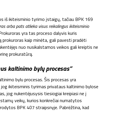
 iš ikiteisminio tyrimo įstaigų, tačiau BPK 169
ras arba pats atlieka visus reikalingus ikiteisminio
rokuroras yra tas proceso dalyvis kuris
 prokuroras kaip minėta, gali pavesti pradėti
 nukentėjęs nuo nusikalstamos veikos gali kreiptis ne
orinę prokuratūrą.
aus kaltinimo bylų procesas”
altinimo bylu procesas.
Šis procesas
yra
og ikiteisminis tyrimas privataus kaltinimo bylose
žas
, jog nukentėjusysis tiesiogiai kreipiasi ne į
ikalstamų veikų, kurios konkrečiai numatytos
nurodytos BPK 407 straipsnyje. Pabrėžtina, kad