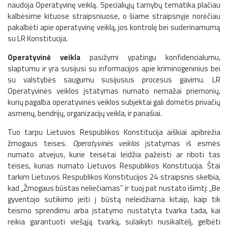
naudoja Operatyvinę veiklą. Specialiųjų tarnybų tematika plačiau
kalbėsime kituose straipsniuose, o šiame straipsnyje norėčiau
pakalbėti apie operatyvinę veiklą, jos kontrolę bei suderinamumą
su LR Konstitucija.
Operatyvinė veikla
pasižymi ypatingu konfidencialumu,
slaptumu ir yra susijusi su informacijos apie kriminogeninius bei
su valstybės saugumu susijusius procesus gavimu. LR
Operatyvinės veiklos įstatymas numato nemažai priemonių,
kurių pagalba operatyvinės veiklos subjektai gali domėtis privačių
asmenų, bendrijų, organizacijų veikla, ir panašiai.
Tuo tarpu Lietuvos Respublikos Konstitucija aiškiai apibrėžia
žmogaus teises.
Operatyvinės veiklos
įstatymas iš esmės
numato atvejus, kurie teisėtai leidžia pažeisti ar riboti tas
teises, kurias numato Lietuvos Respublikos Konstitucija. Štai
tarkim Lietuvos Respublikos Konstitucijos 24 straipsnis skelbia,
kad „Žmogaus būstas neliečiamas” ir tuoj pat nustato išimtį: „Be
gyventojo sutikimo įeiti į būstą neleidžiama kitaip, kaip tik
teismo sprendimu arba įstatymo nustatyta tvarka tada, kai
reikia garantuoti viešąją tvarką, sulaikyti nusikaltėlį, gelbėti