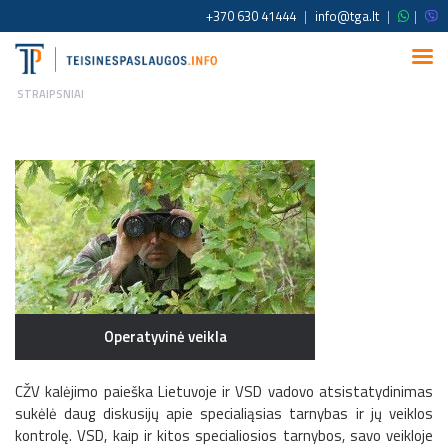
+370 630 41444
|
info@tga.lt
|
|
STRAIPSNIAI
Operatyvinė veikla
CŽV kalėjimo paieška Lietuvoje ir VSD vadovo atsistatydinimas
sukėlė daug diskusijų apie specialiąsias tarnybas ir jų veiklos
kontrolę. VSD, kaip ir kitos specialiosios tarnybos, savo veikloje