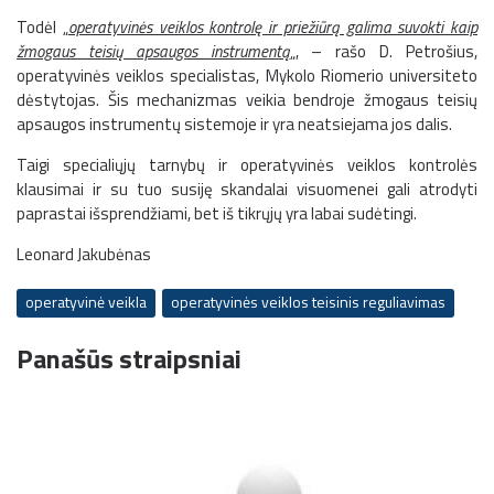
Todėl „
operatyvinės veiklos kontrolę ir priežiūrą galima suvokti kaip
žmogaus teisių apsaugos instrumentą
„, – rašo D. Petrošius,
operatyvinės veiklos specialistas, Mykolo Riomerio universiteto
dėstytojas. Šis mechanizmas veikia bendroje žmogaus teisių
apsaugos instrumentų sistemoje ir yra neatsiejama jos dalis.
Taigi specialiųjų tarnybų ir operatyvinės veiklos kontrolės
klausimai ir su tuo susiję skandalai visuomenei gali atrodyti
paprastai išsprendžiami, bet iš tikrųjų yra labai sudėtingi.
Leonard Jakubėnas
operatyvinė veikla
operatyvinės veiklos teisinis reguliavimas
Panašūs straipsniai