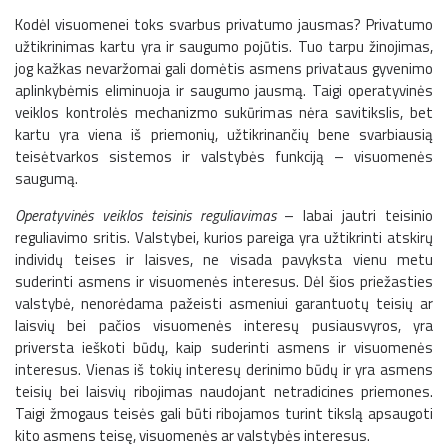
Kodėl visuomenei toks svarbus privatumo jausmas? Privatumo
užtikrinimas kartu yra ir saugumo pojūtis. Tuo tarpu žinojimas,
jog kažkas nevaržomai gali domėtis asmens privataus gyvenimo
aplinkybėmis eliminuoja ir saugumo jausmą. Taigi operatyvinės
veiklos kontrolės mechanizmo sukūrimas nėra savitikslis, bet
kartu yra viena iš priemonių, užtikrinančių bene svarbiausią
teisėtvarkos sistemos ir valstybės funkciją – visuomenės
saugumą.
Operatyvinės veiklos teisinis reguliavimas
– labai jautri teisinio
reguliavimo sritis. Valstybei, kurios pareiga yra užtikrinti atskirų
individų teises ir laisves, ne visada pavyksta vienu metu
suderinti asmens ir visuomenės interesus. Dėl šios priežasties
valstybė, nenorėdama pažeisti asmeniui garantuotų teisių ar
laisvių bei pačios visuomenės interesų pusiausvyros, yra
priversta ieškoti būdų, kaip suderinti asmens ir visuomenės
interesus. Vienas iš tokių interesų derinimo būdų ir yra asmens
teisių bei laisvių ribojimas naudojant netradicines priemones.
Taigi žmogaus teisės gali būti ribojamos turint tikslą apsaugoti
kito asmens teisę, visuomenės ar valstybės interesus.