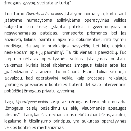
žmogaus gyvybę, sveikatą ar turtą”.
Tuo tarpu
Operatyvinės veiklos
įstatyme numatyta, kad esant
įstatyme numatytoms aplinkybėms operatyvinės veiklos
subjektai turi teisę „slapta patekti į gyvenamąsias ir
negyvenamąsias patalpas, transporto priemones bei jas
apžiūrėti, laikinai paimti ir apžiūrėti dokumentus, imti tyrimui
medžiagų, žaliavų ir produkcijos pavyzdžių bei kitų objektų
neskelbdami apie jų paėmimą”. Tai tik vienas iš pavyzdžių. Tuo
tarpu minėtasis operatyvinės veiklos įstatymas nustato
veiksmus, kuriais labai ribojamos žmogaus teisės arba jos
„pažeidžiamos” asmeniui to nežinant. Esant tokiai situacijai
akivaizdu, kad operatyvinė veikla, kaip procesas, reikalauja
ypatingos priežiūros ir kontrolės būtent dėl savo intervencinio
pobūdžio į žmogaus privatų gyvenimą.
Taigi,
Operatyvinė veikla
susijusi su žmogaus teisių ribojimu arba
„žmogaus teisių pažeidimu už akių visuomenės apsaugos
tikslais” ir tam, kad šis mechanizmas nebūtų chaotiškas, atitiktų
legalumo ir tikslingumo principus, yra sukurtas operatyvinės
veiklos kontrolės mechanizmas.