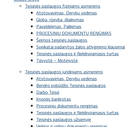
Teisinės paslaugos fiziniams asmenims
Atstovavimas, Derybų vedimas
Globa, rūpyba, išlaikymas
Paveldėjimas, Palikimas
PROCESINIŲ DOKUMENTŲ RENGIMAS
Šeimos teisinės paslaugos
Sveikatai padarytos žalos atlyginimo klausimai
Teisinės paslaugos ir Nekilnojamasis turtas
Tėvystė – Motinystė
Teisinės paslaugos juridiniams asmenims
Atstovavimas, Derybų vedimas
Bendro pobūdžio Teisinės paslaugos
Darbo Teisė
Įmonės bankrotas
Procesinių dokumentų rengimas
Teisinės paslaugos ir Nekilnojamasis turtas
Teisinės paslaugos užsienyje
Veiklos ir vidinių dokumentų rengimas