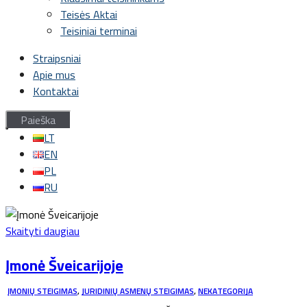
Teisės Aktai
Teisiniai terminai
Straipsniai
Apie mus
Kontaktai
LT
EN
PL
RU
Skaityti daugiau
Įmonė Šveicarijoje
ĮMONIŲ STEIGIMAS
,
JURIDINIŲ ASMENŲ STEIGIMAS
,
NEKATEGORIJA