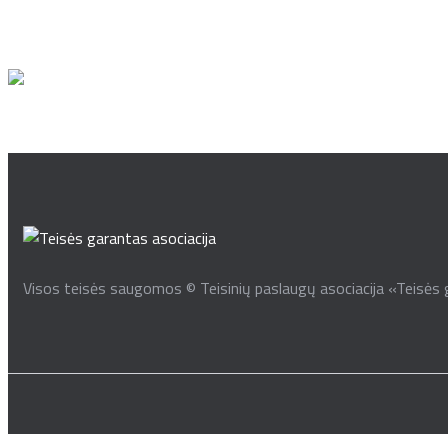
Įmonės buhalterinės apskaitos tvarkymas
Visos teisės saugomos © Teisinių paslaugų asociacija «Teisės 