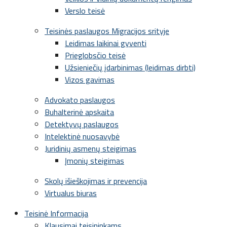
Verslo teisė
Teisinės paslaugos Migracijos srityje
Leidimas laikinai gyventi
Prieglobsčio teisė
Užsieniečių įdarbinimas (leidimas dirbti)
Vizos gavimas
Advokato paslaugos
Buhalterinė apskaita
Detektyvų paslaugos
Intelektinė nuosavybė
Juridinių asmenų steigimas
Įmonių steigimas
Skolų išieškojimas ir prevencija
Virtualus biuras
Teisinė Informacija
Klausimai teisininkams