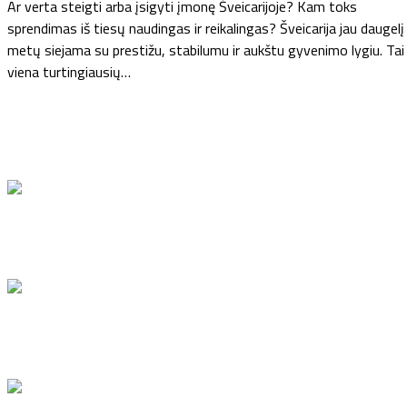
Ar verta steigti arba įsigyti įmonę Šveicarijoje? Kam toks
sprendimas iš tiesų naudingas ir reikalingas? Šveicarija jau daugelį
metų siejama su prestižu, stabilumu ir aukštu gyvenimo lygiu. Tai
viena turtingiausių…
Naujausi
Stiprinama Lietuvoje studijuojančių užsieniečių
studentų kontrolė
Svarbūs pasikeitimai dėl leidimų laikinai gyventi
Lietuvoje
Įmonė Šveicarijoje