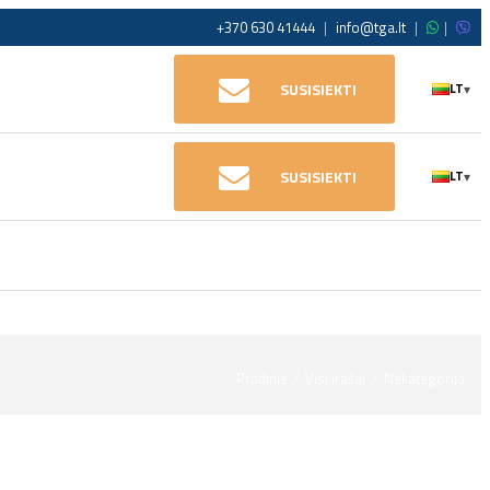
+370 630 41444
|
info@tga.lt
|
|
SUSISIEKTI
LT
▾
SUSISIEKTI
LT
▾
Pradinis
Visi įrašai
Nekategorija