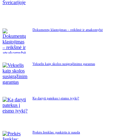
Dokumentų klastojimas – reikšmė ir atsakomybė
Vekselis kaip skolos susigrąžinimo garantas
Ką daryti patekus į eismo įvykį?
Prekės ženklas: paskirtis ir nauda