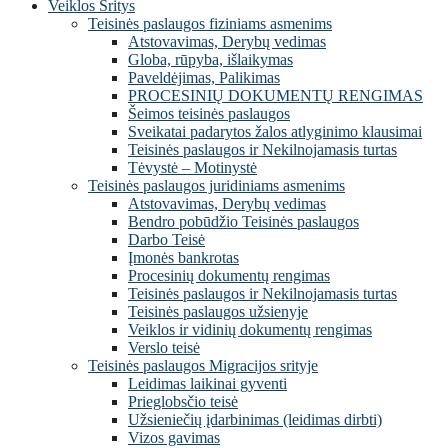
Veiklos Sritys
Teisinės paslaugos fiziniams asmenims
Atstovavimas, Derybų vedimas
Globa, rūpyba, išlaikymas
Paveldėjimas, Palikimas
PROCESINIŲ DOKUMENTŲ RENGIMAS
Šeimos teisinės paslaugos
Sveikatai padarytos žalos atlyginimo klausimai
Teisinės paslaugos ir Nekilnojamasis turtas
Tėvystė – Motinystė
Teisinės paslaugos juridiniams asmenims
Atstovavimas, Derybų vedimas
Bendro pobūdžio Teisinės paslaugos
Darbo Teisė
Įmonės bankrotas
Procesinių dokumentų rengimas
Teisinės paslaugos ir Nekilnojamasis turtas
Teisinės paslaugos užsienyje
Veiklos ir vidinių dokumentų rengimas
Verslo teisė
Teisinės paslaugos Migracijos srityje
Leidimas laikinai gyventi
Prieglobsčio teisė
Užsieniečių įdarbinimas (leidimas dirbti)
Vizos gavimas