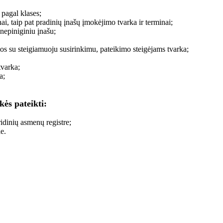
 pagal klases;
i, taip pat pradinių įnašų įmokėjimo tvarka ir terminai;
 nepiniginiu įnašu;
os su steigiamuoju susirinkimu, pateikimo steigėjams tvarka;
tvarka;
a;
kės pateikti:
uridinių asmenų registre;
le.