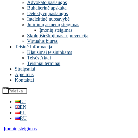
Advokato paslaugos
Buhalterinė apskaita
Detektyvų paslaugos
Intelektinė nuosavybė
Juridinių asmenų steigimas
Įmonių steigimas
Skolų išieškojimas ir prevencija
Virtualus biuras
Teisinė Informacija
Klausimai teisininkams
Teisės Aktai
Teisiniai terminai
Straipsniai
Apie mus
Kontaktai
LT
EN
PL
RU
Įmonių steigimas