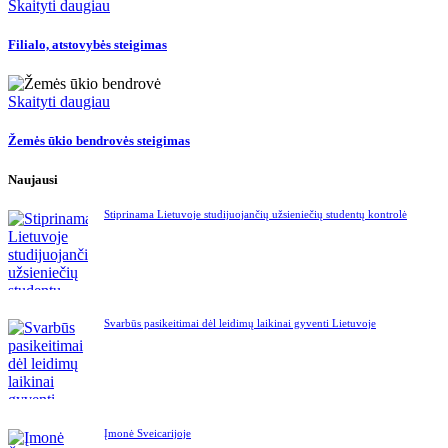
Skaityti daugiau
Filialo, atstovybės steigimas
Skaityti daugiau
Žemės ūkio bendrovės steigimas
Naujausi
Stiprinama Lietuvoje studijuojančių užsieniečių studentų kontrolė
Svarbūs pasikeitimai dėl leidimų laikinai gyventi Lietuvoje
Įmonė Šveicarijoje