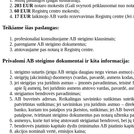
Mūsų paslaugos (pagal susitarimą);
203 EUR
notaro mokestis (Gali svyruoti priklausomai nuo nota
60 EUR
Registrų centro mokestis;
17 EUR
laikinojo AB vardo rezervavimas Registrų centre (Jei
Teikiame šias paslaugas:
profesionaliai konsultuojame AB steigimo klausimais;
parengiame AB steigimo dokumentus;
atstovaujame pas notarą ir Registrų centre.
Privalomi AB steigimo dokumentai ir kita informacija:
steigimo sutartis (jeigu AB steigia daugiau negu vienas asmuo) 
steigėjų (akcininkų) duomenys (vardas, pavardė, asmens kodas,
jei steigėjas yra juridinis asmuo – įmonės pavadinimas, teisin
apie šį asmenį, bei juridinio asmens atstovo vardas, pavardė, a
steigiamos bendrovės pavadinimas;
AB buveinės adresas. Reikalingas savininko sutikimas suteikt
patvirtintas sutikimas; jei savininkas yra juridinis asmuo – dire
banko, kuriam tos patalpos yra įkeistos, sutikimas; jei AB buve
patalpose, tvirtinant steigimo dokumentus pas notarą užtenka p
asmenys, kurie turi teisę atstovauti steigiamai bendrovei, bei jų t
bendrovės įstatinio kapitalo dydis (minimalus AB įstatinio kapi
akcijos nominali vertė, emisijos kaina;