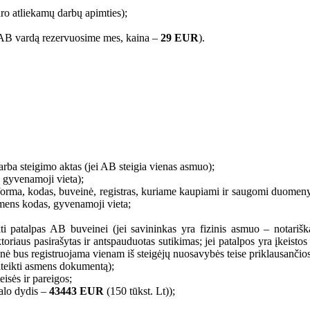
ro atliekamų darbų apimties);
 AB vardą rezervuosime mes, kaina –
29 EUR
).
arba steigimo aktas (jei AB steigia vienas asmuo);
 gyvenamoji vieta);
ė forma, kodas, buveinė, registras, kuriame kaupiami ir saugomi duomen
smens kodas, gyvenamoji vieta;
i patalpas AB buveinei (jei savininkas yra fizinis asmuo – notarišk
ktoriaus pasirašytas ir antspauduotas sutikimas; jei patalpos yra įkeistos
inė bus registruojama vienam iš steigėjų nuosavybės teise priklausančio
ateikti asmens dokumentą);
eisės ir pareigos;
talo dydis –
43443 EUR
(150 tūkst. Lt));