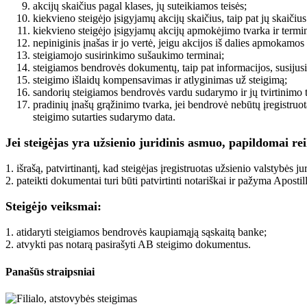
akcijų skaičius pagal klases, jų suteikiamos teisės;
kiekvieno steigėjo įsigyjamų akcijų skaičius, taip pat jų skaičius
kiekvieno steigėjo įsigyjamų akcijų apmokėjimo tvarka ir termina
nepiniginis įnašas ir jo vertė, jeigu akcijos iš dalies apmokamos
steigiamojo susirinkimo sušaukimo terminai;
steigiamos bendrovės dokumentų, taip pat informacijos, susijusi
steigimo išlaidų kompensavimas ir atlyginimas už steigimą;
sandorių steigiamos bendrovės vardu sudarymo ir jų tvirtinimo 
pradinių įnašų grąžinimo tvarka, jei bendrovė nebūtų įregistruot
steigimo sutarties sudarymo data.
Jei steigėjas yra užsienio juridinis asmuo, papildomai rei
1. išrašą, patvirtinantį, kad steigėjas įregistruotas užsienio valstybės j
2. pateikti dokumentai turi būti patvirtinti notariškai ir pažyma Apostil
Steigėjo veiksmai:
1. atidaryti steigiamos bendrovės kaupiamąją sąskaitą banke;
2. atvykti pas notarą pasirašyti AB steigimo dokumentus.
Panašūs straipsniai