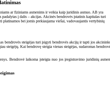
platinimas
iniams ar fiziniams asmenims ir veikia kaip juridinis asmuo. AB yra
padalytas į dalis – akcijas. Akcinės bendrovės įstatinis kapitalas turi
būti platinamos bei jomis prekiaujama viešai, vadovaujantis vertybinių
nas bendrovės steigėjas turi įsigyti bendrovės akcijų ir tapti jos akcinink
iau steigėjų. Kai bendrovę steigia vienas steigėjas, sudaromas bendrov
smenys. Bendrovė laikoma įsteigta nuo jos įregistravimo juridinių asme
teigimas