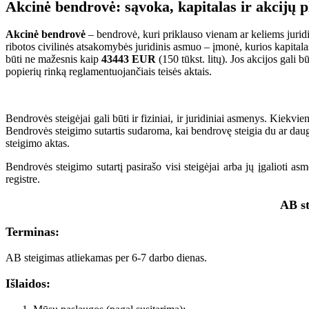
Akcinė bendrovė
: sąvoka, kapitalas ir akcijų 
Akcinė bendrovė
– bendrovė, kuri priklauso vienam ar keliems jurid
ribotos civilinės atsakomybės juridinis asmuo – įmonė, kurios kapitalas 
būti ne mažesnis kaip
43443 EUR
(150 tūkst. litų). Jos akcijos gali 
popierių rinką reglamentuojančiais teisės aktais.
Bendrovės steigėjai gali būti ir fiziniai, ir juridiniai asmenys. Kiekvie
Bendrovės steigimo sutartis sudaroma, kai bendrovę steigia du ar daug
steigimo aktas.
Bendrovės steigimo sutartį pasirašo visi steigėjai arba jų įgalioti a
registre.
AB s
Terminas:
AB steigimas atliekamas per 6-7 darbo dienas.
Išlaidos: