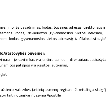
nys (įmonės pavadinimas, kodas, buveinės adresas, direktoriaus ir
, asmens kodas, deklaruotos gyvenamosios vietos adresas); 
smens kodas, gyvenamosios vietos adresas); 4. filialo/atstovyb
alo/atstovybės buveinei:
kimas; – jei savininkas yra juridinis asmuo – direktoriaus pasirašyt
kuriam tos patalpos yra įkeistos, sutikimas;
vybė.
s užsienio valstybės juridinių asmenų registre; 2. reikalinga steigė
virtinti notariškai ir pažyma Apostille.