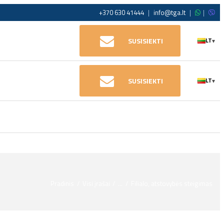
+370 630 41444
|
info@tga.lt
|
|
SUSISIEKTI
LT
▾
SUSISIEKTI
LT
▾
Pradinis
Visi įrašai
...
Filialo, atstovybės steigimas