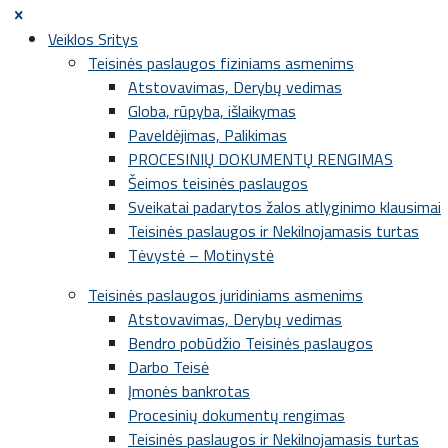
Veiklos Sritys
Teisinės paslaugos fiziniams asmenims
Atstovavimas, Derybų vedimas
Globa, rūpyba, išlaikymas
Paveldėjimas, Palikimas
PROCESINIŲ DOKUMENTŲ RENGIMAS
Šeimos teisinės paslaugos
Sveikatai padarytos žalos atlyginimo klausimai
Teisinės paslaugos ir Nekilnojamasis turtas
Tėvystė – Motinystė
Teisinės paslaugos juridiniams asmenims
Atstovavimas, Derybų vedimas
Bendro pobūdžio Teisinės paslaugos
Darbo Teisė
Įmonės bankrotas
Procesinių dokumentų rengimas
Teisinės paslaugos ir Nekilnojamasis turtas