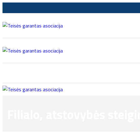
Filialo, atstovybės steig