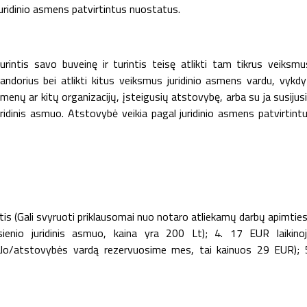
l juridinio asmens patvirtintus nuostatus.
rintis savo buveinę ir turintis teisę atlikti tam tikrus veiksmu
andorius bei atlikti kitus veiksmus juridinio asmens vardu, vykdy
asmenų ar kitų organizacijų, įsteigusių atstovybę, arba su ja susijus
ridinis asmuo. Atstovybė veikia pagal juridinio asmens patvirtint
s (Gali svyruoti priklausomai nuo notaro atliekamų darbų apimties
ienio juridinis asmuo, kaina yra 200 Lt); 4. 17 EUR laikino
lialo/atstovybės vardą rezervuosime mes, tai kainuos 29 EUR); 