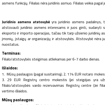
asmens funkcijų. Filialas nėra juridinis asmuo. Filialas veikia paga
Juridinio asmens atstovybė
yra juridinio asmens padalinys, tu
atstovauti juridinio asmens interesams ir juos ginti, sudaryti s
eksporto ir importo operacijas, tačiau tik tarp užsienio juridinių 
įmonių, įstaigų ar organizacijų ir atstovybės. Atstovybė nėra ju
nuostatus.
Terminas:
Filialo/atstovybės steigimas atliekamas per 6-7 darbo dienas.
Išlaidos:
1. Mūsų paslaugos (pagal susitarimą); 2. 174 EUR notaro mokesti
3. 29 EUR Registrų centro mokestis (jei steigėjas yra užs
filialo/atstovybės vardo rezervavimas Registrų centre (Jei fi
vertimo išlaidos.
Mūsų paslaugos: