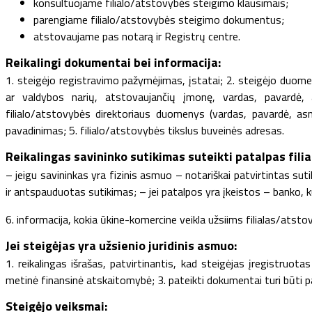
konsultuojame filialo/atstovybės steigimo klausimais;
parengiame filialo/atstovybės steigimo dokumentus;
atstovaujame pas notarą ir Registrų centre.
Reikalingi dokumentai bei informacija:
1. steigėjo registravimo pažymėjimas, įstatai; 2. steigėjo duome
ar valdybos narių, atstovaujančių įmonę, vardas, pavardė
filialo/atstovybės direktoriaus duomenys (vardas, pavardė, a
pavadinimas; 5. filialo/atstovybės tikslus buveinės adresas.
Reikalingas savininko sutikimas suteikti patalpas fili
– jeigu savininkas yra fizinis asmuo – notariškai patvirtintas suti
ir antspauduotas sutikimas; – jei patalpos yra įkeistos – banko, 
6. informacija, kokia ūkine-komercine veikla užsiims filialas/atsto
Jei steigėjas yra užsienio juridinis asmuo:
1. reikalingas išrašas, patvirtinantis, kad steigėjas įregistruota
metinė finansinė atskaitomybė; 3. pateikti dokumentai turi būti pat
Steigėjo veiksmai: