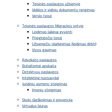
Teisinės paslaugos užsienyje
Veiklos ir vidinių dokumentų rengimas
Verslo teisė
Teisinės paslaugos Migracijos srityje
Leidimas laikinai gyventi
Prieglobsčio teisė
Užsieniečių įdarbinimas (leidimas dirbti)
Vizos gavimas
Advokato paslaugos
Buhalterinė apskaita
Detektyvų paslaugos
Intelektinė nuosavybė
Juridinių asmenų steigimas
Įmonių steigimas
Skolų išieškojimas ir prevencija
Virtualus biuras