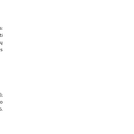
s:
ti
ių
us
);
jo
5.