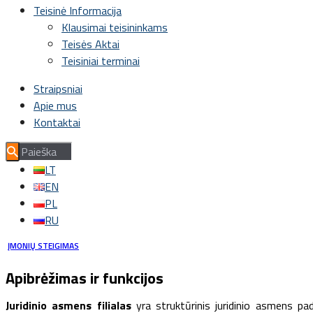
Teisinė Informacija
Klausimai teisininkams
Teisės Aktai
Teisiniai terminai
Straipsniai
Apie mus
Kontaktai
LT
EN
PL
RU
ĮMONIŲ STEIGIMAS
Apibrėžimas ir funkcijos
Juridinio asmens filialas
yra struktūrinis juridinio asmens pada