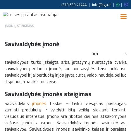
+370 630 41444
|
info@tga.lt
|
|
ĮMONIŲ STEIGIMAS
Savivaldybės įmonė
Yra iš
savivaldybės turto įsteigta arba įstatymų nustatyta tvarka
savivaldybei perduota įmonė, kuri nuosavybės teise priklauso
savivaldybei ir jai perduotą ir jos įgytą turtą valdo, naudoja bei juo
disponuoja patikėjimo teise.
Savivaldybės įmonės steigimas
Savivaldybės
įmonės
tikslas – teikti viešąsias paslaugas,
gaminti produkciją ir vykdyti kitą veiklą siekiant tenkinti
viešuosius interesus. Įmonė yra ribotos civilinės atsakomybės
viešasis juridinis asmuo. Savivaldybės įmonės savininkė yra
savivaldybė. Savivaldybės įmonės savininko teises ir pareigas