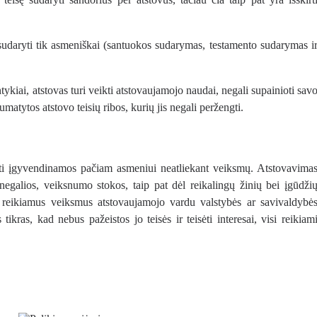
i sudaryti tik asmeniškai (santuokos sudarymas, testamento sudarymas i
ntykiai, atstovas turi veikti atstovaujamojo naudai, negali supainioti sav
atytos atstovo teisių ribos, kurių jis negali peržengti.
būti įgyvendinamos pačiam asmeniui neatliekant veiksmų. Atstovavima
s negalios, veiksnumo stokos, taip pat dėl reikalingų žinių bei įgūdži
kti reikiamus veiksmus atstovaujamojo vardu valstybės ar savivaldybė
tikras, kad nebus pažeistos jo teisės ir teisėti interesai, visi reikiam