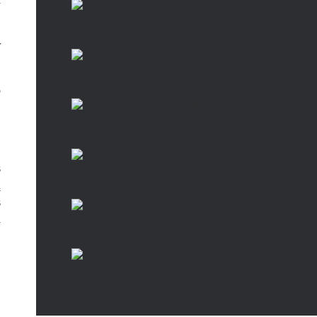
Įmonė Šveicarijoje
r
Dokumentų klastojimas – reikšmė ir
atsakomybė
o
Vekselis kaip skolos susigrąžinimo
garantas
Ką daryti patekus į eismo įvykį?
s
ų
s
Prekės ženklas: paskirtis ir nauda
i
Įmonės buhalterinės apskaitos
tvarkymas