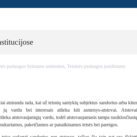
stitucijose
nės paslaugos fiziniams asmenims
,
Teisinės paslaugos juridiniams
ai atsiranda tada, kai už teisnių santykių subjektus sandorius arba kitu
s jų vardu bei interesais atlieka kiti asmenys-atstovai. Atstova
atlieka atstovaujamųjų vardu, todėl atstovaujamasis tampa susiklosčiusi
 – sukuriamos, pakeičiamos ar panaikinamos teisės bei pareigos.
eisę sudaryti sandorius per atstovus, tačiau čia taip pat yra išskirt