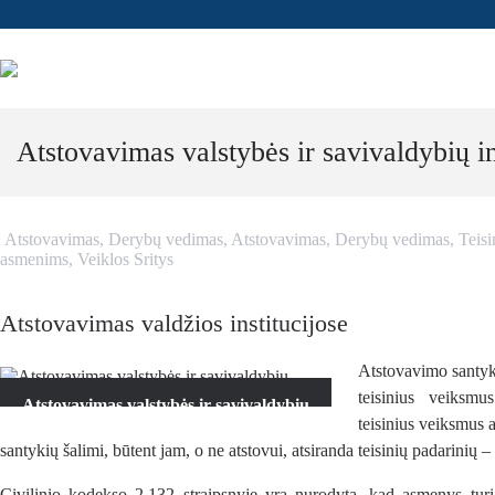
Atstovavimas valstybės ir savivaldybių in
Atstovavimas, Derybų vedimas
,
Atstovavimas, Derybų vedimas
,
Teisi
asmenims
,
Veiklos Sritys
Atstovavimas valdžios institucijose
Atstovavimo santyki
teisinius veiksmu
Atstovavimas valstybės ir savivaldybių
teisinius veiksmus 
institucijose
santykių šalimi, būtent jam, o ne atstovui, atsiranda teisinių padarinių
Civilinio kodekso 2.132 straipsnyje yra nurodyta, kad asmenys turi t