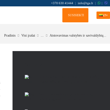
+370 630 41444
|
info@tga.lt
|
|
LT
▾
SUSISIEKTI
Pradinis
Visi įrašai
...
Atstovavimas valstybės ir savivaldybių...
Naujausi
Stiprinama Lietuvoje studijuojančių
užsieniečių studentų kontrolė
s
i
Svarbūs pasikeitimai dėl leidimų
ų
laikinai gyventi Lietuvoje
i