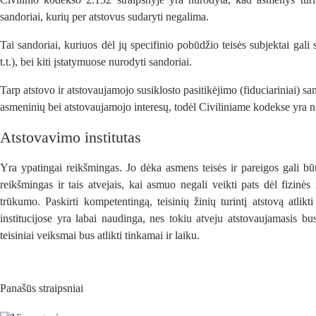
sandoriai, kurių per atstovus sudaryti negalima.
Tai sandoriai, kuriuos dėl jų specifinio pobūdžio teisės subjektai gal
t.t.), bei kiti įstatymuose nurodyti sandoriai.
Tarp atstovo ir atstovaujamojo susiklosto pasitikėjimo (fiduciariniai) sa
asmeninių bei atstovaujamojo interesų, todėl Civiliniame kodekse yra num
Atstovavimo institutas
Yra ypatingai reikšmingas. Jo dėka asmens teisės ir pareigos gali 
reikšmingas ir tais atvejais, kai asmuo negali veikti pats dėl fizinė
trūkumo. Paskirti kompetentingą, teisinių žinių turintį atstovą atli
institucijose yra labai naudinga, nes tokiu atveju atstovaujamasis bus 
teisiniai veiksmai bus atlikti tinkamai ir laiku.
Panašūs straipsniai