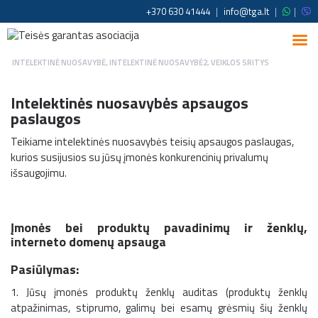
+370 630 41444
|
info@tga.lt
|
|
INTELEKTINĖ NUOSAVYBĖ
,
INTELEKTINĖ NUOSAVYBĖ2
,
VEIKLOS SRITYS
Intelektinės nuosavybės apsaugos
paslaugos
Teikiame intelektinės nuosavybės teisių apsaugos paslaugas,
kurios susijusios su jūsų įmonės konkurencinių privalumų
išsaugojimu.
Įmonės bei produktų pavadinimų ir ženklų,
interneto domenų apsauga
Pasiūlymas:
1. Jūsų įmonės produktų ženklų auditas (produktų ženklų
atpažinimas, stiprumo, galimų bei esamų grėsmių šių ženklų