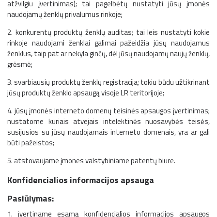
atžvilgiu įvertinimas); tai pagelbėtų nustatyti jūsų įmonės
naudojamų ženklų privalumus rinkoje;
2. konkurentų produktų ženklų auditas; tai leis nustatyti kokie
rinkoje naudojami ženklai galimai pažeidžia jūsų naudojamus
ženklus, taip pat ar nekyla ginčų, dėl jūsų naudojamų naujų ženklų,
grėsmė;
3. svarbiausių produktų ženklų registracija; tokiu būdu užtikrinant
jūsų produktų ženklo apsaugą visoje LR teritorijoje;
4. jūsų įmonės interneto domenų teisinės apsaugos įvertinimas;
nustatome kuriais atvejais intelektinės nuosavybės teisės,
susijusios su jūsų naudojamais interneto domenais, yra ar gali
būti pažeistos;
5. atstovaujame įmones valstybiniame patentų biure.
Konfidencialios informacijos apsauga
Pasiūlymas:
1. įvertiname esamą konfidencialios informacijos apsaugos