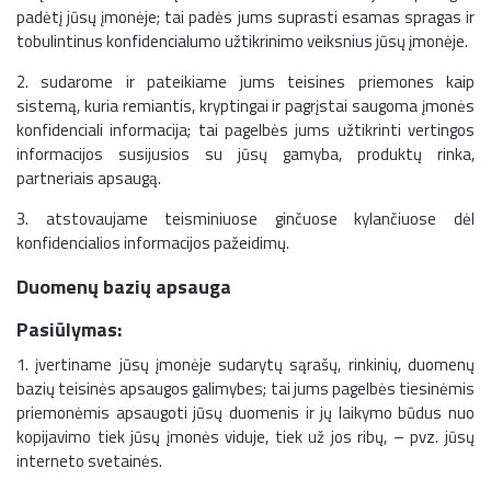
padėtį jūsų įmonėje; tai padės jums suprasti esamas spragas ir
tobulintinus konfidencialumo užtikrinimo veiksnius jūsų įmonėje.
2. sudarome ir pateikiame jums teisines priemones kaip
sistemą, kuria remiantis, kryptingai ir pagrįstai saugoma įmonės
konfidenciali informacija; tai pagelbės jums užtikrinti vertingos
informacijos susijusios su jūsų gamyba, produktų rinka,
partneriais apsaugą.
3. atstovaujame teisminiuose ginčuose kylančiuose dėl
konfidencialios informacijos pažeidimų.
Duomenų bazių apsauga
Pasiūlymas:
1. įvertiname jūsų įmonėje sudarytų sąrašų, rinkinių, duomenų
bazių teisinės apsaugos galimybes; tai jums pagelbės tiesinėmis
priemonėmis apsaugoti jūsų duomenis ir jų laikymo būdus nuo
kopijavimo tiek jūsų įmonės viduje, tiek už jos ribų, – pvz. jūsų
interneto svetainės.