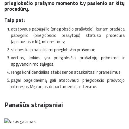
prieglobsčio prašymo momento t.y pasienio ar kitų
procedūrų.
Taip pat:
atstovaus pabėgėlio (prieglobsčio prašytojo), kuriam pradėta
pabėgėlio (prieglobsčio prašytojo) statuso procedūra
(apklausos ir kt), interesams;
stebės kaip pateikiami prieglobsčio prašymai;
vertins, kokios yra prieglobsčio prašytojų priėmimo ir
apgyvendinimo sąlygos;
rengs konfidencialias stebėsenos ataskaitas ir pranešimus;
pagal pageidavimą gali atstovauti prieglobsčio prašytojo
interesus Migracijos departamente ar Teisme.
Panašūs straipsniai