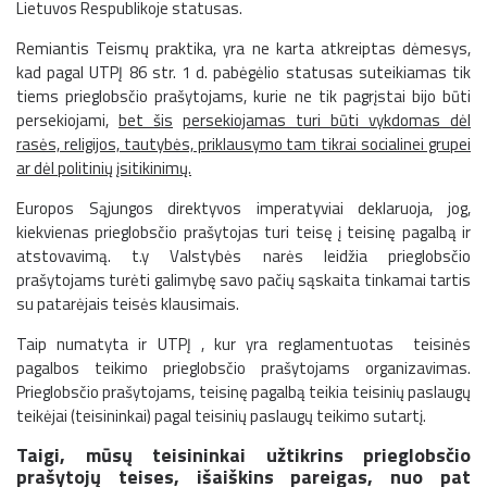
Lietuvos Respublikoje statusas.
Remiantis Teismų praktika, yra ne karta atkreiptas dėmesys,
kad pagal UTPĮ 86 str. 1 d. pabėgėlio statusas suteikiamas tik
tiems prieglobsčio prašytojams, kurie ne tik pagrįstai bijo būti
persekiojami,
bet šis
persekiojamas turi būti vykdomas dėl
rasės, religijos, tautybės, priklausymo tam tikrai socialinei grupei
ar dėl politinių įsitikinimų.
Europos Sąjungos direktyvos imperatyviai deklaruoja, jog,
kiekvienas prieglobsčio prašytojas turi teisę į teisinę pagalbą ir
atstovavimą. t.y Valstybės narės leidžia prieglobsčio
prašytojams turėti galimybę savo pačių sąskaita tinkamai tartis
su patarėjais teisės klausimais.
Taip numatyta ir UTPĮ , kur yra reglamentuotas teisinės
pagalbos teikimo prieglobsčio prašytojams organizavimas.
Prieglobsčio prašytojams, teisinę pagalbą teikia teisinių paslaugų
teikėjai (teisininkai) pagal teisinių paslaugų teikimo sutartį.
Taigi, mūsų teisininkai užtikrins prieglobsčio
prašytojų teises, išaiškins pareigas, nuo pat