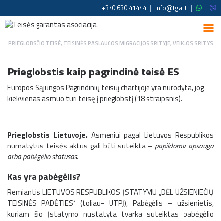
+370 630 41444
|
info@tga.lt
|
|
PRIEGLOBSČIO TEISĖ
,
TEISINĖS PASLAUGOS MIGRACIJOS SRITYJE
,
VEIKLOS SRITYS
Prieglobstis kaip pagrindinė teisė ES
Europos Sąjungos Pagrindinių teisių chartijoje yra nurodyta, jog
kiekvienas asmuo turi teisę į prieglobstį (18 straipsnis).
Prieglobstis Lietuvoje.
Asmeniui pagal Lietuvos Respublikos
numatytus teisės aktus gali būti suteikta –
papildoma apsauga
arba pabėgėlio statusas.
Kas yra pabėgėlis?
Remiantis LIETUVOS RESPUBLIKOS ĮSTATYMU „DĖL UŽSIENIEČIŲ
TEISINĖS PADĖTIES“ (toliau- UTPĮ), Pabėgėlis – užsienietis,
kuriam šio Įstatymo nustatyta tvarka suteiktas pabėgėlio