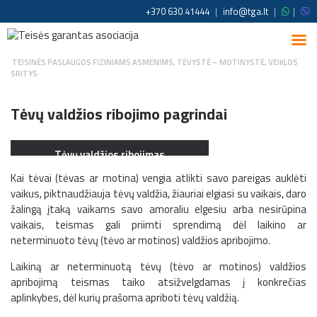
+370 630 41444
|
info@tga.lt
|
|
TEISINĖS PASLAUGOS FIZINIAMS ASMENIMS
,
TĖVYSTĖ – MOTINYSTĖ
,
VEIKLOS
SRITYS
Tėvų valdžios ribojimo pagrindai
Tėvų valdžios ribojimas
Kai tėvai (tėvas ar motina) vengia atlikti savo pareigas auklėti
vaikus, piktnaudžiauja tėvų valdžia, žiauriai elgiasi su vaikais, daro
žalingą įtaką vaikams savo amoraliu elgesiu arba nesirūpina
vaikais, teismas gali priimti sprendimą dėl laikino ar
neterminuoto tėvų (tėvo ar motinos) valdžios apribojimo.
Laikiną ar neterminuotą tėvų (tėvo ar motinos) valdžios
apribojimą teismas taiko atsižvelgdamas į konkrečias
aplinkybes, dėl kurių prašoma apriboti tėvų valdžią.