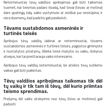
Neterminuotas tėvų valdžios apribojimas gali būti taikomas
tuomet, kai teismas padaro išvadą, kad tėvai (tėvas ar motina)
daro ypatingą žalą vaiko vystymuisi ar visiškai juo nesirūpina, ir
nėra duomenų, kad padėtis gali pasikeisti.
Tėvams sustabdomos asmeninės ir
turtinės teisės
Apribojus tėvų valdžią laikinai ar neterminuotai, tėvams
sustabdomos asmeninės ir turtinės teisės, pagrįstos giminyste
ir nustatytos įstatymų. Išlieka teisė matytis su vaiku, išskyrus
atvejus, kai tai prieštarauja vaiko interesams.
Apribojus tėvų valdžią neterminuotai, be atskiro tėvų sutikimo
vaikas gali būti įvaikintas.
Tėvų valdžios apribojimas taikomas tik dėl
tų vaikų ir tik tam iš tėvų, dėl kurio priimtas
teismo sprendimas.
Prašymą dėl vaiko atskyrimo nuo tėvų (tėvo ar motinos) gali
paduoti: