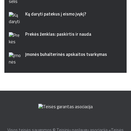
Ką daryti patekus į eismo įvykį?
Prekės ženklas: paskirtis ir nauda
Įmonės buhalterinės apskaitos tvarkymas
Visos teisės saugomos © Teisinių paslaugų asociacija «Teisės