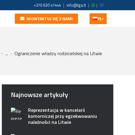
+370 630 41444
|
info@tga.lt
|
|
SKONTAKTUJ SIĘ Z NAMI
PL
▾
...
Ograniczenie władzy rodzicielskiej na Litwie
Najnowsze artykuły
Reprezentacja w kancelarii
komorniczej przy egzekwowaniu
należności na Litwie