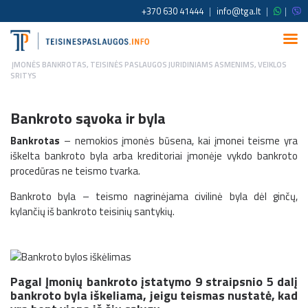
+370 630 41444
|
info@tga.lt
|
|
ĮMONĖS BANKROTAS
,
TEISINĖS PASLAUGOS JURIDINIAMS ASMENIMS
,
VEIKLOS
SRITYS
Bankroto sąvoka ir byla
Bankrotas
– nemokios įmonės būsena, kai įmonei teisme yra
iškelta bankroto byla arba kreditoriai įmonėje vykdo bankroto
procedūras ne teismo tvarka.
Bankroto byla – teismo nagrinėjama civilinė byla dėl ginčų,
kylančių iš bankroto teisinių santykių.
Pagal Įmonių bankroto įstatymo 9 straipsnio 5 dalį
bankroto byla iškeliama, jeigu teismas nustatė, kad