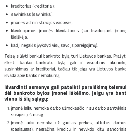
kreditorius (kreditoriai);
savininkas (savininkai);
įmonės administracijos vadovas;
likviduojamos įmonės likvidatorius (kai likviduojant įmonę
išaiškėja,
kad ji negalės įvykdyti visų savo įsipareigojimų).
Teisę siūlyti bankui bankroto bylą turi Lietuvos bankas. Prašyti
iškelti bankui bankroto bylą gali ir visuotinis akcininkų
susirinkimas ar kreditoriai, tačiau tik jeigu yra Lietuvos banko
išvada apie banko nemokumą.
Išvardinti asmenys gali pateikti pareiškimą teismui
dėl bankroto bylos įmonei iškėlimo, jeigu yra bent
viena iš šių sąlygų:
įmonė laiku nemoka darbo užmokesčio ir su darbo santykiais
susijusių išmokų;
įmonė laiku nemoka už gautas prekes, atliktus darbus
(paslaugas), negrąžina kreditų ir nevykdo kitų sandoriais