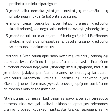
prisiimtų turtinių įsipareigojimų;
įmonė laiku nemoka įstatymų nustatytų mokesčių, kitų
privalomųjų įmokų ir (arba) priteistų sumų;
įmonė viešai paskelbė arba kitaip pranešė kreditoriui
(kreditoriams), kad negali arba neketina vykdyti įsipareigojimų;
įmonė neturi turto ar pajamų, iš kurių galėjo būti išieškomos
skolos, ir dėl šios priežasties antstolis grąžino kreditoriui
vykdomuosius dokumentus.
Kreditorius (kreditoriai) apie savo ketinimą kreiptis į teismą dėl
bankroto bylos iškėlimo turi pranešti įmonei raštu. Pranešime
nurodomi įmonės neįvykdyti įsipareigojimai ir įspėjama, kad jeigu
jie nebus įvykdyti per šiame pranešime nurodytą laikotarpį,
kreditorius (kreditoriai) kreipsis į teismą dėl bankroto bylos
iškėlimo įmonei. Terminas įvykdyti prievolę įspėjime turi būti ne
trumpesnis kaip trisdešimt dienų.
Atkreiptinas dėmesys, kad teismas savo arba suinteresuoto
asmens iniciatyva gali taikyti laikinąsias apsaugos priemones
Civilinio proceso kodekso nustatyta tvarka, galiosiančias iki