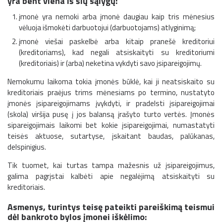
yra bent viena iš šių sąlygų:
įmonė yra nemoki arba įmonė daugiau kaip tris mėnesius
vėluoja išmokėti darbuotojui (darbuotojams) atlyginimą;
įmonė viešai paskelbė arba kitaip pranešė kreditoriui
(kreditoriams), kad negali atsiskaityti su kreditoriumi
(kreditoriais) ir (arba) neketina vykdyti savo įsipareigojimų.
Nemokumu laikoma tokia įmonės būklė, kai ji neatsiskaito su
kreditoriais praėjus trims mėnesiams po termino, nustatyto
įmonės įsipareigojimams įvykdyti, ir pradelsti įsipareigojimai
(skola) viršija pusę į jos balansą įrašyto turto vertės. Įmonės
sipareigojimais laikomi bet kokie įsipareigojimai, numastatyti
teisės aktuose, sutartyse, įskaitant baudas, palūkanas,
delspinigius.
Tik tuomet, kai turtas tampa mažesnis už įsipareigojimus,
galima pagrįstai kalbėti apie negalėjimą atsiskaityti su
kreditoriais.
Asmenys, turintys teisę pateikti pareiškimą teismui
dėl bankroto bylos įmonei iškėlimo: