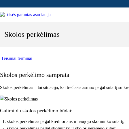
Skolos perkėlimas
Teisiniai terminai
Skolos perkėlimo samprata
Skolos perkėlimas – tai situacija, kai trečiasis asmuo pagal sutartį su kr
Galimi du skolos perkėlimo būdai:
skolos perkėlimas pagal kreditoriaus ir naujojo skolininko sutartį;
skolos perkėlimas pagal skolininko ir skolos perėmėjo sutartį.