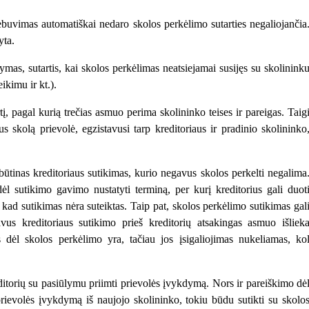
nebuvimas automatiškai nedaro skolos perkėlimo sutarties negaliojančia
yta.
ymas, sutartis, kai skolos perkėlimas neatsiejamai susijęs su skolinink
ikimu ir kt.).
rtį, pagal kurią trečias asmuo perima skolininko teises ir pareigas. Taig
skolą prievolė, egzistavusi tarp kreditoriaus ir pradinio skolininko
būtinas kreditoriaus sutikimas, kurio negavus skolos perkelti negalima
dėl sutikimo gavimo nustatyti terminą, per kurį kreditorius gali duot
, kad sutikimas nėra suteiktas. Taip pat, skolos perkėlimo sutikimas gal
avus kreditoriaus sutikimo prieš kreditorių atsakingas asmuo išliek
s dėl skolos perkėlimo yra, tačiau jos įsigaliojimas nukeliamas, ko
reditorių su pasiūlymu priimti prievolės įvykdymą. Nors ir pareiškimo dė
prievolės įvykdymą iš naujojo skolininko, tokiu būdu sutikti su skolo