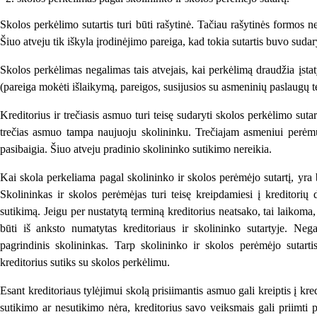
Skolos perkėlimo sutartis turi būti rašytinė. Tačiau rašytinės formos 
Šiuo atveju tik iškyla įrodinėjimo pareiga, kad tokia sutartis buvo sudar
Skolos perkėlimas negalimas tais atvejais, kai perkėlimą draudžia įstat
(pareiga mokėti išlaikymą, pareigos, susijusios su asmeninių paslaugų te
Kreditorius ir trečiasis asmuo turi teisę sudaryti skolos perkėlimo suta
trečias asmuo tampa naujuoju skolininku. Trečiajam asmeniui perėmus 
pasibaigia. Šiuo atveju pradinio skolininko sutikimo nereikia.
Kai skola perkeliama pagal skolininko ir skolos perėmėjo sutartį, yra 
Skolininkas ir skolos perėmėjas turi teisę kreipdamiesi į kreditorių 
sutikimą. Jeigu per nustatytą terminą kreditorius neatsako, tai laikoma
būti iš anksto numatytas kreditoriaus ir skolininko sutartyje. Neg
pagrindinis skolininkas. Tarp skolininko ir skolos perėmėjo sutarti
kreditorius sutiks su skolos perkėlimu.
Esant kreditoriaus tylėjimui skolą prisiimantis asmuo gali kreiptis į k
sutikimo ar nesutikimo nėra, kreditorius savo veiksmais gali priimti 