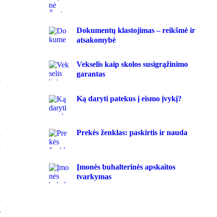
.
Dokumentų klastojimas – reikšmė ir
atsakomybė
u
Vekselis kaip skolos susigrąžinimo
garantas
i
,
Ką daryti patekus į eismo įvykį?
.
Prekės ženklas: paskirtis ir nauda
i
i
a
Įmonės buhalterinės apskaitos
l
tvarkymas
l
s