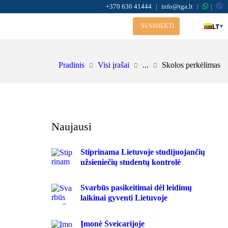
+370 630 41444
|
info@tga.lt
|
|
LT
▾
SUSISIEKTI
Pradinis
Visi įrašai
...
Skolos perkėlimas
Naujausi
Stiprinama Lietuvoje studijuojančių
užsieniečių studentų kontrolė
Svarbūs pasikeitimai dėl leidimų
laikinai gyventi Lietuvoje
Įmonė Šveicarijoje