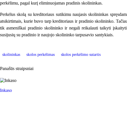
perkėlimu, pagal kurį eliminuojamas pradinis skolininkas.
Perkėlus skolą su kreditoriaus sutikimu naujasis skolininkas spręsdama
atsikirtimais, kurie buvo tarp kreditoriaus ir pradinio skolininko. Tačia
tik asmeniškai pradinio skolininko ir negali reikalauti taikyti įskaityt
susijusių su pradinio ir naujojo skolininko tarpusavio santykiais.
skolininkas
skolos perkėlimas
skolos perkėlimo sutartis
Panašūs straipsniai
Inkaso