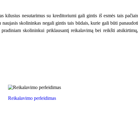
s kilusius nesutarimus su kreditoriumi gali gintis iš esmės tais pačiai
u naujasis skolininkas negali gintis tais būdais, kurie gali būti panaudot
i pradiniam skolininkui priklausantį reikalavimą bei reikšti atsikirtimų
Reikalavimo perleidimas