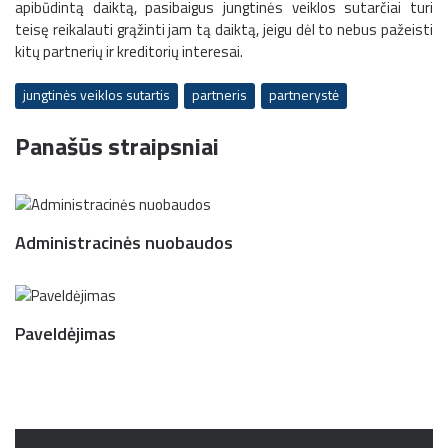
apibūdintą daiktą, pasibaigus jungtinės veiklos sutarčiai turi
teisę reikalauti grąžinti jam tą daiktą, jeigu dėl to nebus pažeisti
kitų partnerių ir kreditorių interesai.
jungtinės veiklos sutartis
partneris
partnerystė
Panašūs straipsniai
Administracinės nuobaudos
Paveldėjimas