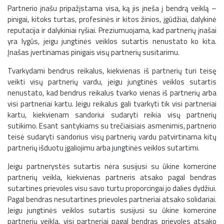
Partnerio įnašu pripažįstama visa, ką jis įneša į bendrą veiklą –
pinigai, kitoks turtas, profesinės ir kitos žinios, įgūdžiai, dalykinė
reputacija ir dalykiniai ryšiai. Preziumuojama, kad partnerių įnašai
yra lygūs, jeigu jungtinės veiklos sutartis nenustato ko kita.
Įnašas įvertinamas pinigais visų partnerių susitarimu.
Tvarkydami bendrus reikalus, kiekvienas iš partnerių turi teisę
veikti visų partnerių vardu, jeigu jungtinės veiklos sutartis
nenustato, kad bendrus reikalus tvarko vienas iš partnerių arba
visi partneriai kartu. Jeigu reikalus gali tvarkyti tik visi partneriai
kartu, kiekvienam sandoriui sudaryti reikia visų partnerių
sutikimo. Esant santykiams su trečiaisiais asmenimis, partnerio
teisė sudaryti sandorius visų partnerių vardu patvirtinama kitų
partnerių išduotu įgaliojimu arba jungtinės veiklos sutartimi.
Jeigu partnerystės sutartis nėra susijusi su ūkine komercine
partnerių veikla, kiekvienas partneris atsako pagal bendras
sutartines prievoles visu savo turtu proporcingai jo dalies dydžiui.
Pagal bendras nesutartines prievoles partneriai atsako solidariai.
Jeigu jungtinės veiklos sutartis susijusi su ūkine komercine
partnerių veikla, visi partneriai pagal bendras prievoles atsako