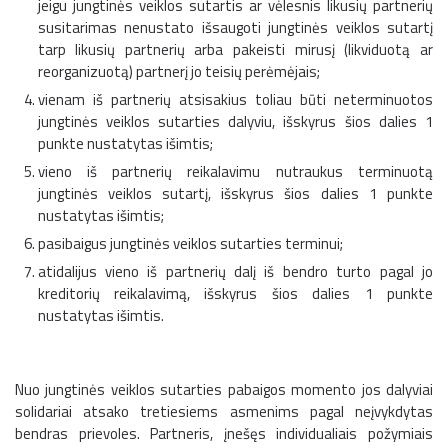
jeigu jungtinės veiklos sutartis ar vėlesnis likusių partnerių
susitarimas nenustato išsaugoti jungtinės veiklos sutartį
tarp likusių partnerių arba pakeisti mirusį (likviduotą ar
reorganizuotą) partnerį jo teisių perėmėjais;
vienam iš partnerių atsisakius toliau būti neterminuotos
jungtinės veiklos sutarties dalyviu, išskyrus šios dalies 1
punkte nustatytas išimtis;
vieno iš partnerių reikalavimu nutraukus terminuotą
jungtinės veiklos sutartį, išskyrus šios dalies 1 punkte
nustatytas išimtis;
pasibaigus jungtinės veiklos sutarties terminui;
atidalijus vieno iš partnerių dalį iš bendro turto pagal jo
kreditorių reikalavimą, išskyrus šios dalies 1 punkte
nustatytas išimtis.
Nuo jungtinės veiklos sutarties pabaigos momento jos dalyviai
solidariai atsako tretiesiems asmenims pagal neįvykdytas
bendras prievoles. Partneris, įnešęs individualiais požymiais