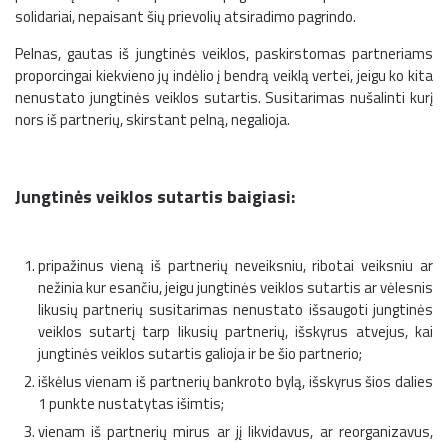
solidariai, nepaisant šių prievolių atsiradimo pagrindo.
Pelnas, gautas iš jungtinės veiklos, paskirstomas partneriams
proporcingai kiekvieno jų indėlio į bendrą veiklą vertei, jeigu ko kita
nenustato jungtinės veiklos sutartis. Susitarimas nušalinti kurį
nors iš partnerių, skirstant pelną, negalioja.
Jungtinės veiklos sutartis baigiasi:
pripažinus vieną iš partnerių neveiksniu, ribotai veiksniu ar
nežinia kur esančiu, jeigu jungtinės veiklos sutartis ar vėlesnis
likusių partnerių susitarimas nenustato išsaugoti jungtinės
veiklos sutartį tarp likusių partnerių, išskyrus atvejus, kai
jungtinės veiklos sutartis galioja ir be šio partnerio;
iškėlus vienam iš partnerių bankroto bylą, išskyrus šios dalies
1 punkte nustatytas išimtis;
vienam iš partnerių mirus ar jį likvidavus, ar reorganizavus,