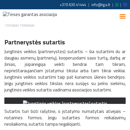
+370 630 41444
|
info@tga.lt
|
|
TEISINIAI TERMINAI
Partnerystės sutartis
Jungtinės veiklos (partnerystės) sutartis – šia sutartimi du ar
daugiau asmenų (partnerių), kooperuodami savo turtą, darbą ar
žinias, įsipareigoja veikti bendrai tam tikram,
neprieštaraujančiam įstatymui tikslui arba tam tikrai veiklai.
Jungtinės veiklos sutartimi taip pat kuriamos ūkinės bendrijos.
Jeigu jungtinės veiklos tikslas nėra susijęs su pelno siekimu,
jungtinės veiklos sutartis vadinama asociacijos sutartimi.
Sutartis turi būti rašytinė, o įstatymo numatytais atvejais –
notarinės formos. Jeigu sutarties formos reikalavimų
nesilaikoma, sutartis tampa negaliojanti.