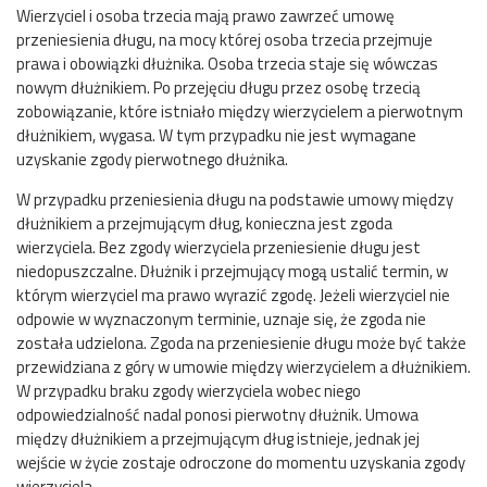
Wierzyciel i osoba trzecia mają prawo zawrzeć umowę
przeniesienia długu, na mocy której osoba trzecia przejmuje
prawa i obowiązki dłużnika. Osoba trzecia staje się wówczas
nowym dłużnikiem. Po przejęciu długu przez osobę trzecią
zobowiązanie, które istniało między wierzycielem a pierwotnym
dłużnikiem, wygasa. W tym przypadku nie jest wymagane
uzyskanie zgody pierwotnego dłużnika.
W przypadku przeniesienia długu na podstawie umowy między
dłużnikiem a przejmującym dług, konieczna jest zgoda
wierzyciela. Bez zgody wierzyciela przeniesienie długu jest
niedopuszczalne. Dłużnik i przejmujący mogą ustalić termin, w
którym wierzyciel ma prawo wyrazić zgodę. Jeżeli wierzyciel nie
odpowie w wyznaczonym terminie, uznaje się, że zgoda nie
została udzielona. Zgoda na przeniesienie długu może być także
przewidziana z góry w umowie między wierzycielem a dłużnikiem.
W przypadku braku zgody wierzyciela wobec niego
odpowiedzialność nadal ponosi pierwotny dłużnik. Umowa
między dłużnikiem a przejmującym dług istnieje, jednak jej
wejście w życie zostaje odroczone do momentu uzyskania zgody
wierzyciela.