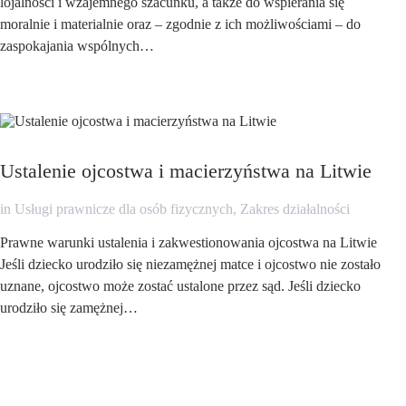
lojalności i wzajemnego szacunku, a także do wspierania się
moralnie i materialnie oraz – zgodnie z ich możliwościami – do
zaspokajania wspólnych…
Ustalenie ojcostwa i macierzyństwa na Litwie
in
Usługi prawnicze dla osób fizycznych
,
Zakres działalności
Prawne warunki ustalenia i zakwestionowania ojcostwa na Litwie
Jeśli dziecko urodziło się niezamężnej matce i ojcostwo nie zostało
uznane, ojcostwo może zostać ustalone przez sąd. Jeśli dziecko
urodziło się zamężnej…