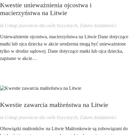
Kwestie unieważnienia ojcostwa i
macierzyństwa na Litwie
in
Usługi prawnicze dla osób fizycznych
,
Zakres działalności
Unieważnienie ojcostwa, macierzyństwa na Litwie Dane dotyczące
matki lub ojca dziecka w akcie urodzenia mogą być unieważnione
tylko w drodze sądowej. Dane dotyczące matki lub ojca dziecka,
zapisane w akcie…
Kwestie zawarcia małżeństwa na Litwie
in
Usługi prawnicze dla osób fizycznych
,
Zakres działalności
Obowiązki małżonków na Litwie Małżonkowie są zobowiązani do