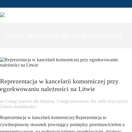
Usługi prawnicze dla osób fizycznych
Reprezentacja w kancelarii komorniczej przy
egzekwowaniu należności na Litwie
in
Usługi prawne dla biznesu
,
Usługi prawnicze dla osób fizycznych
,
Zakres działalności
Reprezentacja w kancelarii komorniczej Reprezentacja to
cywilnoprawny stosunek powstający pomiędzy przedstawicielem a
reprezentowanym, na podstawie którego przedstawiciel, działając