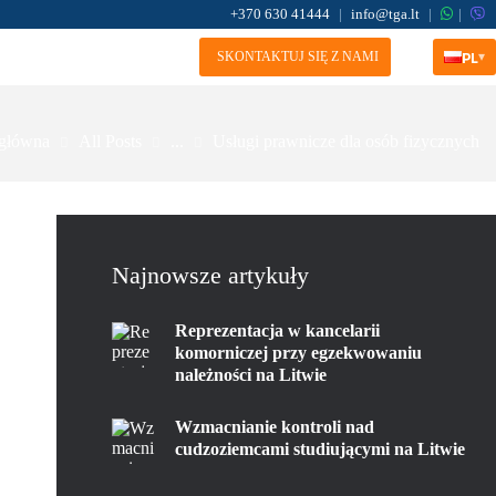
+370 630 41444
|
info@tga.lt
|
|
PL
▾
SKONTAKTUJ SIĘ Z NAMI
 główna
All Posts
...
Usługi prawnicze dla osób fizycznych
Najnowsze artykuły
Reprezentacja w kancelarii
komorniczej przy egzekwowaniu
należności na Litwie
Wzmacnianie kontroli nad
cudzoziemcami studiującymi na Litwie