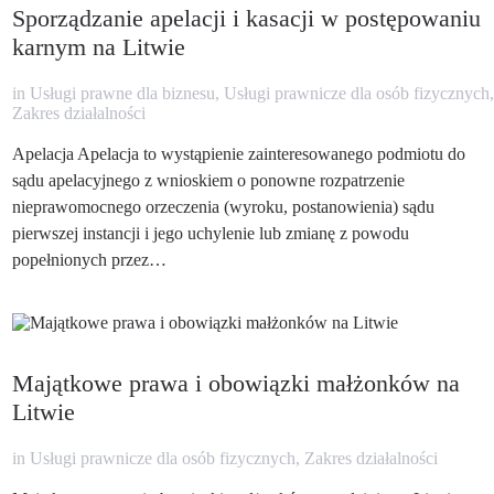
Sporządzanie apelacji i kasacji w postępowaniu
karnym na Litwie
in
Usługi prawne dla biznesu
,
Usługi prawnicze dla osób fizycznych
,
Zakres działalności
Apelacja Apelacja to wystąpienie zainteresowanego podmiotu do
sądu apelacyjnego z wnioskiem o ponowne rozpatrzenie
nieprawomocnego orzeczenia (wyroku, postanowienia) sądu
pierwszej instancji i jego uchylenie lub zmianę z powodu
popełnionych przez…
Majątkowe prawa i obowiązki małżonków na
Litwie
in
Usługi prawnicze dla osób fizycznych
,
Zakres działalności