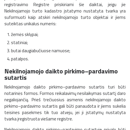
registravimo Registre priskiriami šie daiktai, jeigu jie
Nekilnojamojo turto kadastro įstatymo nustatyta tvarka yra
suformuoti kaip atskiri nekilnojamojo turto objektai ir jiems
suteiktas unikalus numeris:
žemės sklypai;
statiniai;
butai daugiabučiuose namuose;
patalpos.
Nekilnojamojo daikto pirkimo–pardavimo
sutartis
Nekilnojamojo daikto pirkimo–pardavimo sutartis turi būti
notarinės formos. Formos reikalavimų nesilaikymas sutartį daro
negaliojančią. Prieš trečiuosius asmenis nekilnojamojo daikto
pirkimo–pardavimo sutartis gali būti panaudota ir jiems sukelia
teisines pasekmes tik tuo atveju, jei ji įstatymų nustatyta
tvarka įregistruota viešame registre.
Nekilnojamojo daikto pirkimo–pardavimo sutartyje privalo būti