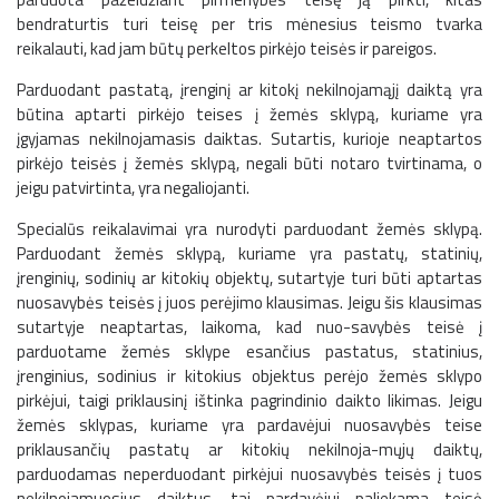
bendraturtis turi teisę per tris mėnesius teismo tvarka
reikalauti, kad jam būtų perkeltos pirkėjo teisės ir pareigos.
Parduodant pastatą, įrenginį ar kitokį nekilnojamąjį daiktą yra
būtina aptarti pirkėjo teises į žemės sklypą, kuriame yra
įgyjamas nekilnojamasis daiktas. Sutartis, kurioje neaptartos
pirkėjo teisės į žemės sklypą, negali būti notaro tvirtinama, o
jeigu patvirtinta, yra negaliojanti.
Specialūs reikalavimai yra nurodyti parduodant žemės sklypą.
Parduodant žemės sklypą, kuriame yra pastatų, statinių,
įrenginių, sodinių ar kitokių objektų, sutartyje turi būti aptartas
nuosavybės teisės į juos perėjimo klausimas. Jeigu šis klausimas
sutartyje neaptartas, laikoma, kad nuo-savybės teisė į
parduotame žemės sklype esančius pastatus, statinius,
įrenginius, sodinius ir kitokius objektus perėjo žemės sklypo
pirkėjui, taigi priklausinį ištinka pagrindinio daikto likimas. Jeigu
žemės sklypas, kuriame yra pardavėjui nuosavybės teise
priklausančių pastatų ar kitokių nekilnoja-mųjų daiktų,
parduodamas neperduodant pirkėjui nuosavybės teisės į tuos
nekilnojamuosius daiktus, tai pardavėjui paliekama teisė