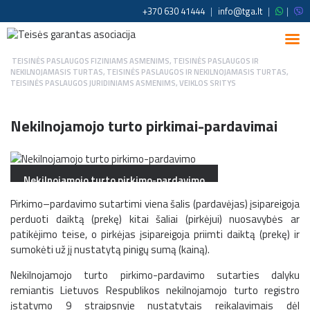
+370 630 41444
|
info@tga.lt
|
|
TEISINĖS PASLAUGOS FIZINIAMS ASMENIMS
,
TEISINĖS PASLAUGOS IR
NEKILNOJAMASIS TURTAS
,
TEISINĖS PASLAUGOS IR NEKILNOJAMASIS TURTAS
,
TEISINĖS PASLAUGOS JURIDINIAMS ASMENIMS
,
VEIKLOS SRITYS
Nekilnojamojo turto pirkimai-pardavimai
Nekilnojamojo turto pirkimo-pardavimo
sandoriai
Pirkimo–pardavimo sutartimi viena šalis (pardavėjas) įsipareigoja
perduoti daiktą (prekę) kitai šaliai (pirkėjui) nuosavybės ar
patikėjimo teise, o pirkėjas įsipareigoja priimti daiktą (prekę) ir
sumokėti už jį nustatytą pinigų sumą (kainą).
Nekilnojamojo turto pirkimo-pardavimo sutarties dalyku
remiantis Lietuvos Respublikos nekilnojamojo turto registro
įstatymo 9 straipsnyje nustatytais reikalavimais dėl