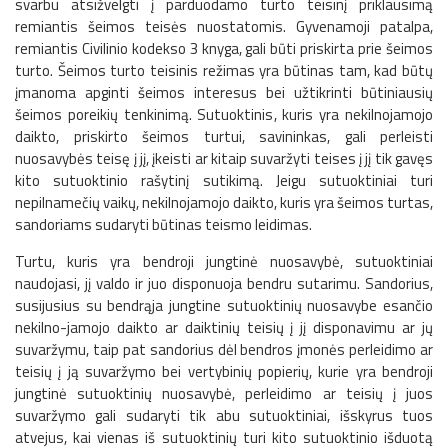
svarbu atsižvelgti į parduodamo turto teisinį priklausimą
remiantis šeimos teisės nuostatomis. Gyvenamoji patalpa,
remiantis Civilinio kodekso 3 knyga, gali būti priskirta prie šeimos
turto. Šeimos turto teisinis režimas yra būtinas tam, kad būtų
įmanoma apginti šeimos interesus bei užtikrinti būtiniausių
šeimos poreikių tenkinimą. Sutuoktinis, kuris yra nekilnojamojo
daikto, priskirto šeimos turtui, savininkas, gali perleisti
nuosavybės teisę į jį, įkeisti ar kitaip suvaržyti teises į jį tik gavęs
kito sutuoktinio rašytinį sutikimą. Jeigu sutuoktiniai turi
nepilnamečių vaikų, nekilnojamojo daikto, kuris yra šeimos turtas,
sandoriams sudaryti būtinas teismo leidimas.
Turtu, kuris yra bendroji jungtinė nuosavybė, sutuoktiniai
naudojasi, jį valdo ir juo disponuoja bendru sutarimu. Sandorius,
susijusius su bendrąja jungtine sutuoktinių nuosavybe esančio
nekilno-jamojo daikto ar daiktinių teisių į jį disponavimu ar jų
suvaržymu, taip pat sandorius dėl bendros įmonės perleidimo ar
teisių į ją suvaržymo bei vertybinių popierių, kurie yra bendroji
jungtinė sutuoktinių nuosavybė, perleidimo ar teisių į juos
suvaržymo gali sudaryti tik abu sutuoktiniai, išskyrus tuos
atvejus, kai vienas iš sutuoktinių turi kito sutuoktinio išduotą