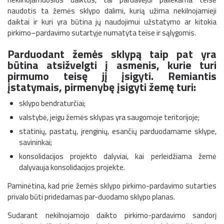
naudotis ta žemės sklypo dalimi, kurią užima nekilnojamieji
daiktai ir kuri yra būtina jų naudojimui užstatymo ar kitokia
pirkimo–pardavimo sutartyje numatyta teise ir sąlygomis.
Parduodant žemės sklypą taip pat yra
būtina atsižvelgti į asmenis, kurie turi
pirmumo teisę jį įsigyti. Remiantis
įstatymais, pirmenybę įsigyti žemę turi:
sklypo bendraturčiai;
valstybė, jeigu žemės sklypas yra saugomoje teritorijoje;
statinių, pastatų, įrenginių, esančių parduodamame sklype,
savininkai;
konsolidacijos projekto dalyviai, kai perleidžiama žemė
dalyvauja konsolidacijos projekte.
Paminėtina, kad prie žemės sklypo pirkimo-pardavimo sutarties
privalo būti pridedamas par-duodamo sklypo planas.
Sudarant nekilnojamojo daikto pirkimo-pardavimo sandorį