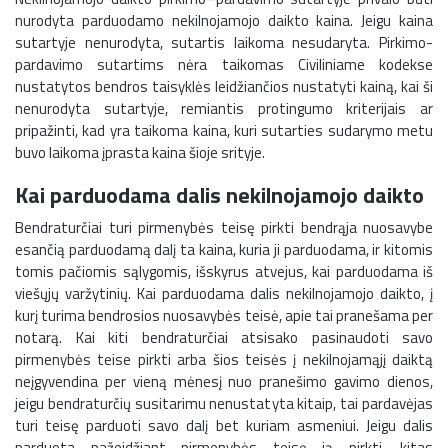
nurodyta parduodamo nekilnojamojo daikto kaina. Jeigu kaina
sutartyje nenurodyta, sutartis laikoma nesudaryta. Pirkimo-
pardavimo sutartims nėra taikomas Civiliniame kodekse
nustatytos bendros taisyklės leidžiančios nustatyti kainą, kai ši
nenurodyta sutartyje, remiantis protingumo kriterijais ar
pripažinti, kad yra taikoma kaina, kuri sutarties sudarymo metu
buvo laikoma įprasta kaina šioje srityje.
Kai parduodama dalis nekilnojamojo daikto
Bendraturčiai turi pirmenybės teisę pirkti bendrąja nuosavybe
esančią parduodamą dalį ta kaina, kuria ji parduodama, ir kitomis
tomis pačiomis sąlygomis, išskyrus atvejus, kai parduodama iš
viešųjų varžytinių. Kai parduodama dalis nekilnojamojo daikto, į
kurį turima bendrosios nuosavybės teisė, apie tai pranešama per
notarą. Kai kiti bendraturčiai atsisako pasinaudoti savo
pirmenybės teise pirkti arba šios teisės į nekilnojamąjį daiktą
neįgyvendina per vieną mėnesį nuo pranešimo gavimo dienos,
jeigu bendraturčių susitarimu nenustatyta kitaip, tai pardavėjas
turi teisę parduoti savo dalį bet kuriam asmeniui. Jeigu dalis
parduota pažeidžiant pirmenybės teisę ją pirkti, kitas