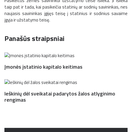
Pasikeitus žemės savininkui užstatymo teisė išlieka. Ji išlieka
taip pat ir tada, kai pasikeičia statinių ar sodinių savininkas, nes
naujasis savininkas įgijęs teisę į statinius ir sodinius savaime
įgyja ir užstatymo teisę.
Panašūs straipsniai
Įmonės įstatinio kapitalo keitimas
Ieškinių dėl sveikatai padarytos žalos atlyginimo
rengimas