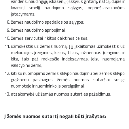
vandens, naudingųjų iškasenų (išskyrus gintarą, naftą, dujas ir
kvarcinį smėlį) naudojimo sąlygos, neprieštaraujančios
įstatymams;
žemės naudojimo specialiosios sąlygos;
žemės naudojimo apribojimai;
žemės servitutai ir kitos daiktinės teisės;
užmokestis už žemės nuomą. Į jį įskaitomas užmokestis už
melioracijos įrenginius, kelius, tiltus, inžinerinius įrenginius ir
kita, taip pat mokesčio indeksavimas, jeigu nuomojama
valstybinė žemė;
kiti su nuomojamo žemės sklypo naudojimu bei žemės sklypo
grąžinimu pasibaigus žemės nuomos sutarčiai susiję
nuomotojo ir nuomininko įsipareigojimai;
atsakomybė už žemės nuomos sutarties pažeidimus.
Į žemės nuomos sutartį negali būti įrašytas: