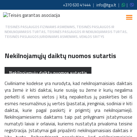
+370 630 41444
|
info@tga.lt
|
|
TEISINĖS PASLAUGOS FIZINIAMS ASMENIMS
,
TEISINĖS PASLAUGOS IR
NEKILNOJAMASIS TURTAS
,
TEISINĖS PASLAUGOS IR NEKILNOJAMASIS TURTAS
,
TEISINĖS PASLAUGOS JURIDINIAMS ASMENIMS
,
VEIKLOS SRITYS
Nekilnojamųjų daiktų nuomos sutartis
Nekilnojamųjų daiktų nuomos sutartis
Civiliniame kodekse yra nurodyta, kad nekilnojamaisiais daiktais
yra žemė ir kiti daiktai, kurie susiję su žeme ir kurių negalima
perkelti iš vienos vietos į kitą nepakeitus jų paskirties bei iš
esmės nesumažinus jų vertės (pastatai, įrenginiai, sodiniai ir kiti
daiktai, kurie pagal paskirtį ir prigimtį yra nekilnojamieji).
Nekilnojamiesiems daiktams taip pat prilyginami įstatymuose
numatyti laivai ir orlaiviai, kuriems nustatyta privaloma teisinė
registracija. Įstatymai gali pripažinti nekilnojamaisiais daiktais ir