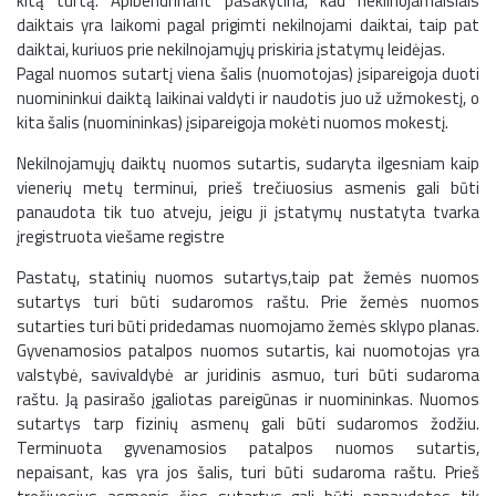
kitą turtą. Apibendrinant pasakytina, kad nekilnojamaisiais
daiktais yra laikomi pagal prigimti nekilnojami daiktai, taip pat
daiktai, kuriuos prie nekilnojamųjų priskiria įstatymų leidėjas.
Pagal nuomos sutartį viena šalis (nuomotojas) įsipareigoja duoti
nuomininkui daiktą laikinai valdyti ir naudotis juo už užmokestį, o
kita šalis (nuomininkas) įsipareigoja mokėti nuomos mokestį.
Nekilnojamųjų daiktų nuomos sutartis, sudaryta ilgesniam kaip
vienerių metų terminui, prieš trečiuosius asmenis gali būti
panaudota tik tuo atveju, jeigu ji įstatymų nustatyta tvarka
įregistruota viešame registre
Pastatų, statinių nuomos sutartys,taip pat žemės nuomos
sutartys turi būti sudaromos raštu. Prie žemės nuomos
sutarties turi būti pridedamas nuomojamo žemės sklypo planas.
Gyvenamosios patalpos nuomos sutartis, kai nuomotojas yra
valstybė, savivaldybė ar juridinis asmuo, turi būti sudaroma
raštu. Ją pasirašo įgaliotas pareigūnas ir nuomininkas. Nuomos
sutartys tarp fizinių asmenų gali būti sudaromos žodžiu.
Terminuota gyvenamosios patalpos nuomos sutartis,
nepaisant, kas yra jos šalis, turi būti sudaroma raštu. Prieš