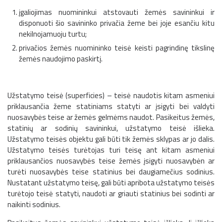
įgaliojimas nuomininkui atstovauti žemės savininkui ir
disponuoti šio savininko privačia žeme bei joje esančiu kitu
nekilnojamuoju turtu;
privačios žemės nuomininko teisė keisti pagrindinę tikslinę
žemės naudojimo paskirtį.
Užstatymo teisė (superficies) – teisė naudotis kitam asmeniui
priklausančia žeme statiniams statyti ar įsigyti bei valdyti
nuosavybės teise ar žemės gelmėms naudot. Pasikeitus žemės,
statinių ar sodinių savininkui, užstatymo teisė išlieka.
Užstatymo teisės objektu gali būti tik žemės sklypas ar jo dalis.
Užstatymo teisės turėtojas turi teisę ant kitam asmeniui
priklausančios nuosavybės teise žemės įsigyti nuosavybėn ar
turėti nuosavybės teise statinius bei daugiamečius sodinius.
Nustatant užstatymo teisę, gali būti apribota užstatymo teisės
turėtojo teisė statyti, naudoti ar griauti statinius bei sodinti ar
naikinti sodinius.