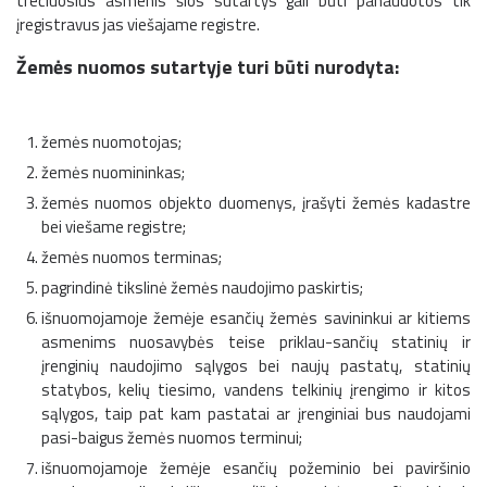
trečiuosius asmenis šios sutartys gali būti panaudotos tik
įregistravus jas viešajame registre.
Žemės nuomos sutartyje turi būti nurodyta:
žemės nuomotojas;
žemės nuomininkas;
žemės nuomos objekto duomenys, įrašyti žemės kadastre
bei viešame registre;
žemės nuomos terminas;
pagrindinė tikslinė žemės naudojimo paskirtis;
išnuomojamoje žemėje esančių žemės savininkui ar kitiems
asmenims nuosavybės teise priklau-sančių statinių ir
įrenginių naudojimo sąlygos bei naujų pastatų, statinių
statybos, kelių tiesimo, vandens telkinių įrengimo ir kitos
sąlygos, taip pat kam pastatai ar įrenginiai bus naudojami
pasi-baigus žemės nuomos terminui;
išnuomojamoje žemėje esančių požeminio bei paviršinio